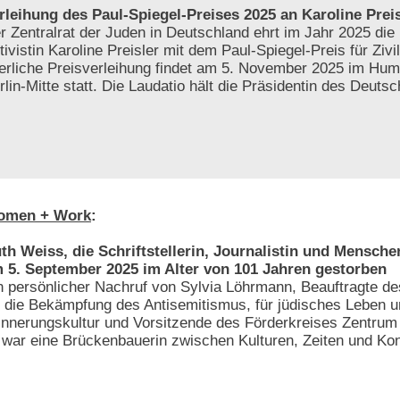
rleihung des Paul-Spiegel-Preises 2025 an Karoline Preis
r Zentralrat der Juden in Deutschland ehrt im Jahr 2025 die 
tivistin Karoline Preisler mit dem Paul-Spiegel-Preis für Zivi
ierliche Preisverleihung findet am 5. November 2025 im Hum
rlin-Mitte statt. Die Laudatio hält die Präsidentin des Deut
omen + Work
:
th Weiss, die Schriftstellerin, Journalistin und Menschen
 5. September 2025 im Alter von 101 Jahren gestorben
n persönlicher Nachruf von Sylvia Löhrmann, Beauftragte 
r die Bekämpfung des Antisemitismus, für jüdisches Leben 
innerungskultur und Vorsitzende des Förderkreises Zentrum f
e war eine Brückenbauerin zwischen Kulturen, Zeiten und Kon