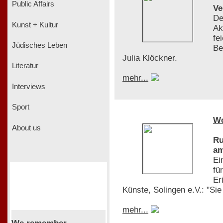
Public Affairs
Ve
De
Kunst + Kultur
Ak
fe
Jüdisches Leben
Be
Julia Klöckner.
Literatur
mehr...
Interviews
Sport
W
About us
Ru
am
Ei
fü
Er
Künste, Solingen e.V.: "Si
mehr...