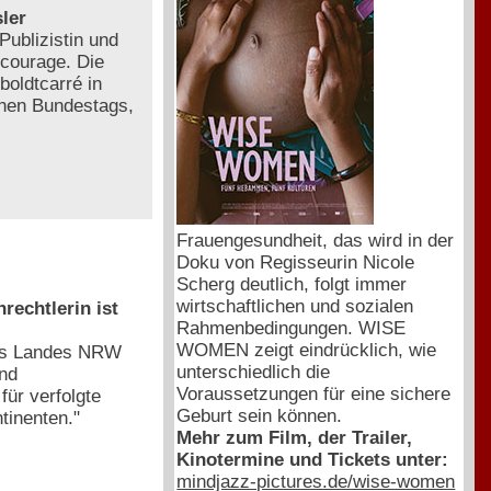
ler
Publizistin und
lcourage. Die
boldtcarré in
schen Bundestags,
Frauengesundheit, das wird in der
Doku von Regisseurin Nicole
Scherg deutlich, folgt immer
wirtschaftlichen und sozialen
rechtlerin ist
Rahmenbedingungen. WISE
WOMEN zeigt eindrücklich, wie
des Landes NRW
unterschiedlich die
und
Voraussetzungen für eine sichere
ür verfolgte
Geburt sein können.
tinenten."
Mehr zum Film, der Trailer,
Kinotermine und Tickets unter:
mindjazz-pictures.de/wise-women