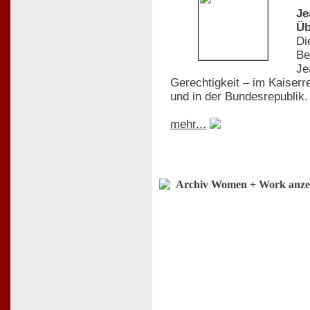
Je
Üb
Di
Be
Je
Gerechtigkeit – im Kaiserr
und in der Bundesrepublik.
mehr...
Archiv Women + Work anze