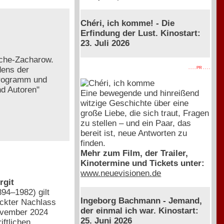
Chéri, ich komme! - Die
Erfindung der Lust. Kinostart:
23. Juli 2026
esche-Zacharow.
dens der
. . . . PR . . . .
programm und
nd Autoren"
Eine bewegende und hinreißend
witzige Geschichte über eine
große Liebe, die sich traut, Fragen
zu stellen – und ein Paar, das
bereit ist, neue Antworten zu
finden.
Mehr zum Film, der Trailer,
Kinotermine und Tickets unter:
www.neuevisionen.de
rgit
894–1982) gilt
Ingeborg Bachmann - Jemand,
eckter Nachlass
der einmal ich war. Kinostart:
November 2024
25. Juni 2026
iftlichen