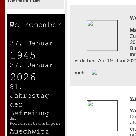
We remember
W
Ma
Zu
20
Bu
ih
verliehen. Am 19. Juni 2025
mehr...
W
Wi
Di
al
er
pr