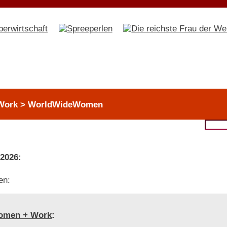
 Work > WorldWideWomen
 2026:
en:
omen + Work
: