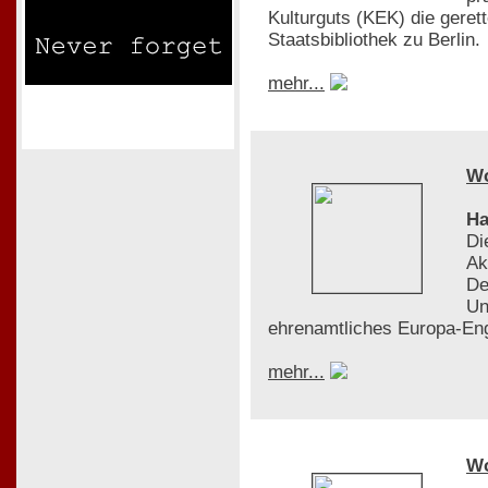
Kulturguts (KEK) die gere
Staatsbibliothek zu Berlin.
mehr...
W
Ha
Di
Ak
De
Un
ehrenamtliches Europa-En
mehr...
W