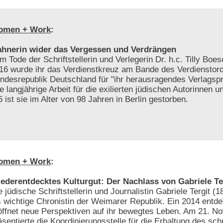
omen + Work
:
hnerin wider das Vergessen und Verdrängen
m Tode der Schriftstellerin und Verlegerin Dr. h.c. Tilly Bo
16 wurde ihr das Verdienstkreuz am Bande des Verdienstor
ndesrepublik Deutschland für "ihr herausragendes Verlags
re langjährige Arbeit für die exilierten jüdischen Autorinnen u
 ist sie im Alter von 98 Jahren in Berlin gestorben.
omen + Work
:
ederentdecktes Kulturgut: Der Nachlass von Gabriele Te
e jüdische Schriftstellerin und Journalistin Gabriele Tergit (1
s wichtige Chronistin der Weimarer Republik. Ein 2014 entd
öffnet neue Perspektiven auf ihr bewegtes Leben. Am 21. 
äsentierte die Koordinierungsstelle für die Erhaltung des schr