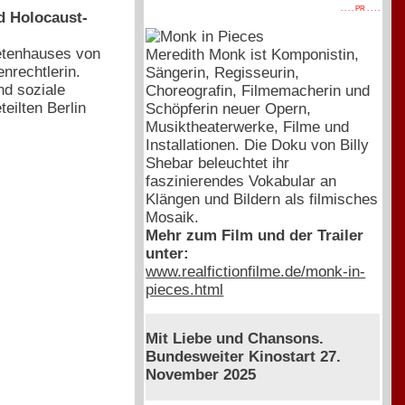
. . . . PR . . . .
nd Holocaust-
etenhauses von
Meredith Monk ist Komponistin,
enrechtlerin.
Sängerin, Regisseurin,
nd soziale
Choreografin, Filmemacherin und
eilten Berlin
Schöpferin neuer Opern,
Musiktheaterwerke, Filme und
Installationen. Die Doku von Billy
Shebar beleuchtet ihr
faszinierendes Vokabular an
Klängen und Bildern als filmisches
Mosaik.
Mehr zum Film und der Trailer
unter:
www.realfictionfilme.de/monk-in-
pieces.html
Mit Liebe und Chansons.
Bundesweiter Kinostart 27.
November 2025