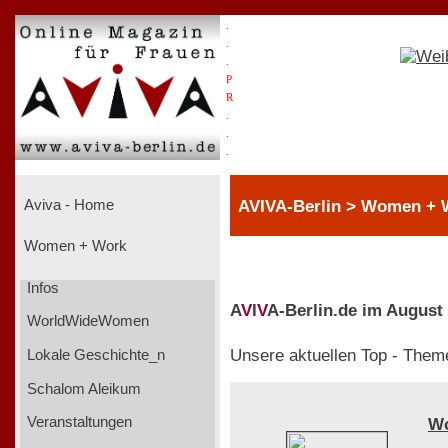
.
.
.
P
R
.
.
.
AVIVA-Berlin > Women +
Aviva - Home
Women + Work
Infos
A
V
I
V
A-Berlin.de im August
WorldWideWomen
Unsere aktuellen Top - Them
Lokale Geschichte_n
Schalom Aleikum
Veranstaltungen
W