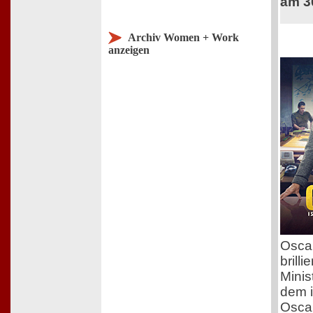
am 3
Archiv Women + Work
anzeigen
Osca
brill
Minis
dem in
Osca