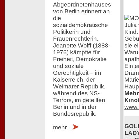
Abgeordnetenhauses
von Berlin erinnert an
die
Julia
sozialdemokratische
Kind.
Politikerin und
Gebur
Frauenrechtlerin.
sie e
Jeanette Wolff (1888-
Warum
1976) kämpfte für
apat
Freiheit, Demokratie
Ein e
und soziale
Dram
Gerechtigkeit – im
Marie
Kaiserreich, der
Haupt
Weimarer Republik,
Mehr 
während des NS-
Kinot
Terrors, im geteilten
www. 
Berlin und in der
Bundesrepublik.
GOLD
mehr...
LADY