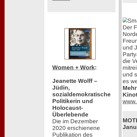
Der F
Norde
Freun
und J
Party
die V
Women + Work
:
mitre
und s
Jeanette Wolff –
es we
Jüdin,
Mehr 
sozialdemokratische
Kinot
Politikerin und
www.
Holocaust-
Überlebende
MOTH
Die im Dezember
Janu
2020 erschienene
Publikation des