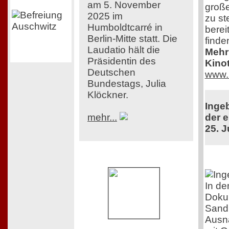
am 5. November
große
2025 im
zu st
Humboldtcarré in
berei
Berlin-Mitte statt. Die
finde
Laudatio hält die
Mehr 
Präsidentin des
Kinot
Deutschen
www.
Bundestags, Julia
Klöckner.
Inge
mehr...
der e
25. J
In de
Dokum
Sandr
Ausn