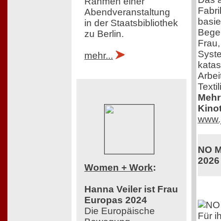
Rahmen einer
Fabri
Abendveranstaltung
basie
in der Staatsbibliothek
Begeb
zu Berlin.
Frau,
Syste
mehr...
katas
Arbei
Textil
Mehr 
Kinot
www.j
NO M
2026
Women + Work
:
Hanna Veiler ist Frau
Europas 2024
Die Europäische
Für i