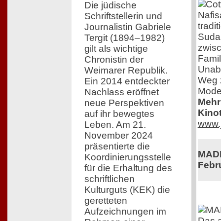
Die jüdische
Nafis
Schriftstellerin und
tradi
Journalistin Gabriele
Sudan
Tergit (1894–1982)
zwisc
gilt als wichtige
Fami
Chronistin der
Unabh
Weimarer Republik.
Weg z
Ein 2014 entdeckter
Mode
Nachlass eröffnet
Mehr 
neue Perspektiven
Kinot
auf ihr bewegtes
www.j
Leben. Am 21.
November 2024
präsentierte die
MADE
Koordinierungsstelle
Febr
für die Erhaltung des
schriftlichen
Kulturguts (KEK) die
geretteten
Aufzeichnungen im
Das 