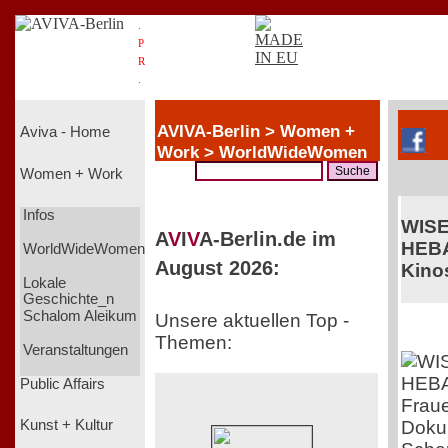
.
P
R
.
AVIVA-Berlin > Women +
Aviva - Home
Work > WorldWideWomen
Women + Work
Infos
WIS
A
V
I
V
A-Berlin.de im
HEB
WorldWideWomen
August 2026:
Kinos
Lokale
Geschichte_n
Schalom Aleikum
Unsere aktuellen Top -
Themen:
Veranstaltungen
Public Affairs
Fraue
Doku 
Kunst + Kultur