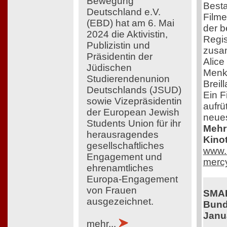
Bewegung
Besta
Deutschland e.V.
Filme
(EBD) hat am 6. Mai
der 
2024 die Aktivistin,
Regis
Publizistin und
zusa
Präsidentin der
Alice
Jüdischen
Menke
Studierendenunion
Breil
Deutschlands (JSUD)
Ein F
sowie Vizepräsidentin
aufrüt
der European Jewish
neue
Students Union für ihr
Mehr 
herausragendes
Kinot
gesellschaftliches
www.r
Engagement und
mercy
ehrenamtliches
Europa-Engagement
von Frauen
SMA
ausgezeichnet.
Bund
Janu
mehr...