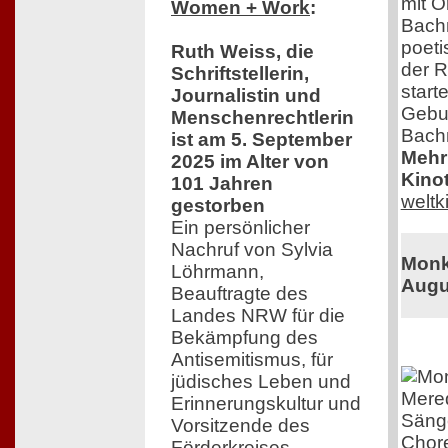
mit O
Women + Work
:
Bachm
poeti
Ruth Weiss, die
der R
Schriftstellerin,
start
Journalistin und
Gebur
Menschenrechtlerin
Bach
ist am 5. September
Mehr 
2025 im Alter von
Kinot
101 Jahren
welt
gestorben
Ein persönlicher
Nachruf von Sylvia
Monk 
Löhrmann,
Augu
Beauftragte des
Landes NRW für die
Bekämpfung des
Antisemitismus, für
jüdisches Leben und
Mered
Erinnerungskultur und
Sänge
Vorsitzende des
Chore
Förderkreises