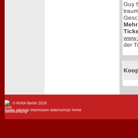
Guy N
traum
Gesch
Mehr
Ticke
www.w
der T
Koop
© AVIVA-Berlin 2026
suche
sitemap
impressum
datenschutz
home