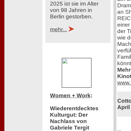
2025 ist sie im Alter
Drama
von 98 Jahren in
an Sh
Berlin gestorben.
REIC
einer
mehr...
der T
wie d
Mach
verfü
Famil
könnt
Mehr 
Kinot
www.
Women + Work
:
Cotto
April
Wiederentdecktes
Kulturgut: Der
Nachlass von
Gabriele Tergit