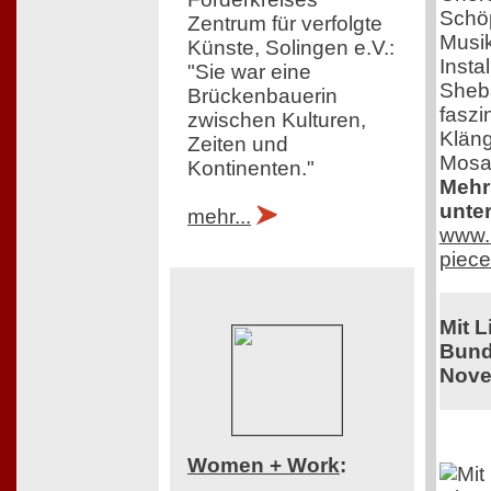
Schöp
Zentrum für verfolgte
Musik
Künste, Solingen e.V.:
Insta
"Sie war eine
Sheba
Brückenbauerin
faszi
zwischen Kulturen,
Kläng
Zeiten und
Mosa
Kontinenten."
Mehr 
unter
mehr...
www.r
piece
Mit 
Bund
Nove
Women + Work
: