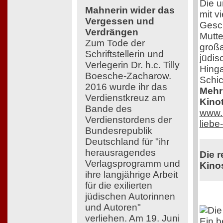
Die u
Mahnerin wider das
mit v
Vergessen und
Gesch
Verdrängen
Mutte
Zum Tode der
großa
Schriftstellerin und
jüdis
Verlegerin Dr. h.c. Tilly
Hinga
Boesche-Zacharow.
Schic
2016 wurde ihr das
Mehr 
Verdienstkreuz am
Kinot
Bande des
www.n
Verdienstordens der
lieb
Bundesrepublik
Deutschland für "ihr
herausragendes
Die r
Verlagsprogramm und
Kinos
ihre langjährige Arbeit
für die exilierten
jüdischen Autorinnen
und Autoren"
verliehen. Am 19. Juni
Ein 