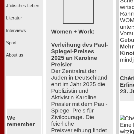
Scher
Jüdisches Leben
wirts
Rahm
Literatur
WOMEN
unter
Interviews
Women + Work
:
Vorau
Gebur
Sport
Verleihung des Paul-
Mehr 
Spiegel-Preises
Kinot
About us
2025 an Karoline
mindj
Preisler
Der Zentralrat der
Juden in Deutschland
Chéri
ehrt im Jahr 2025 die
Erfin
Publizistin und
23. J
Aktivistin Karoline
Preisler mit dem Paul-
Spiegel-Preis für
Zivilcourage. Die
We
feierliche
remember
Eine
Preisverleihung findet
witzi