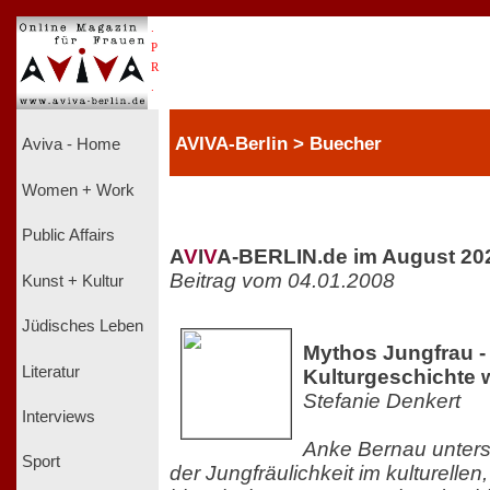
.
P
R
.
AVIVA-Berlin > Buecher
Aviva - Home
Women + Work
Public Affairs
A
V
I
V
A-BERLIN.de im August 20
Beitrag vom 04.01.2008
Kunst + Kultur
Jüdisches Leben
Mythos Jungfrau -
Literatur
Kulturgeschichte 
Stefanie Denkert
Interviews
Anke Bernau unters
Sport
der Jungfräulichkeit im kulturellen