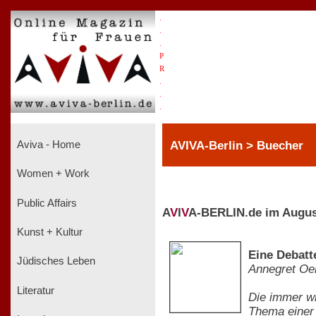
.
.
.
P
R
.
.
.
AVIVA-Berlin > Buecher
Aviva - Home
Women + Work
Public Affairs
A
V
I
V
A-BERLIN.de im Augus
Kunst + Kultur
Eine Debatt
Jüdisches Leben
Annegret O
Literatur
Die immer wi
Thema einer 