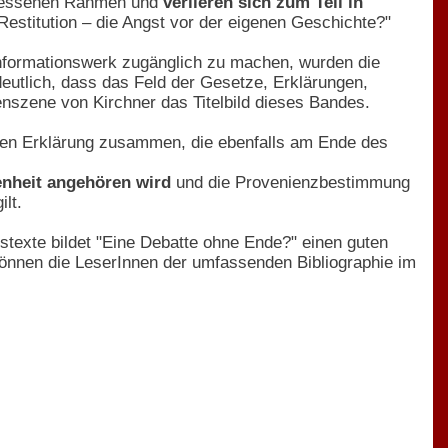
emessenen Rahmen und
verlieren sich zum Teil in
"Restitution – die Angst vor der eigenen Geschichte?"
Informationswerk zugänglich zu machen, wurden die
deutlich, dass das Feld der Gesetze, Erklärungen,
szene von Kirchner das Titelbild dieses Bandes.
men Erklärung zusammen, die ebenfalls am Ende des
enheit angehören wird
und die Provenienzbestimmung
lt.
stexte bildet "Eine Debatte ohne Ende?" einen guten
 können die LeserInnen der umfassenden Bibliographie im