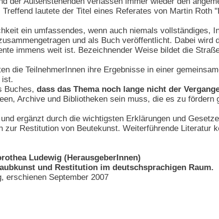
und der Außenstehenden verlassen immer wieder den ang
. Treffend lautete der Titel eines Referates von Martin Roth 
ichkeit ein umfassendes, wenn auch niemals vollständiges, 
 zusammengetragen und als Buch veröffentlicht. Dabei wird 
e immens weit ist. Bezeichnender Weise bildet die Straßen
en die TeilnehmerInnen ihre Ergebnisse in einer gemeinsa
ist.
es Buches,
dass das Thema noch lange nicht der Vergang
en, Archive und Bibliotheken sein muss, die es zu fördern gi
t und ergänzt durch die wichtigsten Erklärungen und Gesetze
n zur Restitution von Beutekunst. Weiterführende Literatur
orothea Ludewig (HerausgeberInnen)
aubkunst und Restitution im deutschsprachigen Raum.
rg, erschienen September 2007