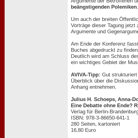
Argumente der Betroffenen 
beängstigenden Polemiken
Um auch der breiten Öffentl
Vorträge dieser Tagung jetzt
Argumente und Gegenargument
Am Ende der Konferenz fasst
Buches abgedruckt zu finden 
Deutlich wird am Schluss d
ein wichtiges Gebiet der Muse
AVIVA-Tipp:
Gut strukturier
Überblick über die Diskussio
Anhang entnehmen.
Julius H. Schoeps, Anna-D
Eine Debatte ohne Ende? R
Verlag für Berlin-Brandenbu
ISBN: 978-3-86650-641-1
280 Seiten, kartoniert
16,80 Euro