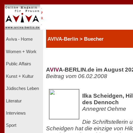
.
P
R
.
AVIVA-Berlin > Buecher
Aviva - Home
Women + Work
Public Affairs
A
V
I
V
A-BERLIN.de im August 20
Beitrag vom 06.02.2008
Kunst + Kultur
Jüdisches Leben
Ilka Scheidgen, Hi
Literatur
des Dennoch
Annegret Oehme
Interviews
Die Schriftstellerin 
Sport
Scheidgen hat die einzige von Hil