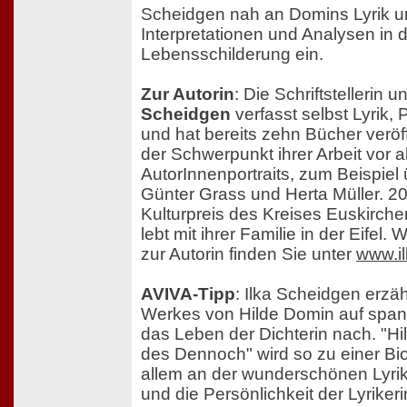
Scheidgen nah an Domins Lyrik un
Interpretationen und Analysen in 
Lebensschilderung ein.
Zur Autorin
: Die Schriftstellerin u
Scheidgen
verfasst selbst Lyrik,
und hat bereits zehn Bücher veröffe
der Schwerpunkt ihrer Arbeit vor a
AutorInnenportraits, zum Beispiel 
Günter Grass und Herta Müller. 20
Kulturpreis des Kreises Euskirchen
lebt mit ihrer Familie in der Eifel.
zur Autorin finden Sie unter
www.i
AVIVA-Tipp
: Ilka Scheidgen erzäh
Werkes von Hilde Domin auf spa
das Leben der Dichterin nach. "Hi
des Dennoch" wird so zu einer Bio
allem an der wunderschönen Lyrik
und die Persönlichkeit der Lyrikeri