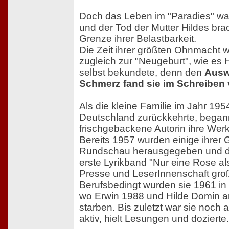
Doch das Leben im "Paradies" war 
und der Tod der Mutter Hildes brac
Grenze ihrer Belastbarkeit.
Die Zeit ihrer größten Ohnmacht w
zugleich zur "Neugeburt", wie es 
selbst bekundete, denn den
Ausw
Schmerz fand sie im Schreiben
Als die kleine Familie im Jahr 195
Deutschland zurückkehrte, began
frischgebackene Autorin ihre Werk
Bereits 1957 wurden einige ihrer 
Rundschau herausgegeben und d
erste Lyrikband "Nur eine Rose als
Presse und LeserInnenschaft gro
Berufsbedingt wurden sie 1961 in 
wo Erwin 1988 und Hilde Domin a
starben. Bis zuletzt war sie noch als
aktiv, hielt Lesungen und dozierte.