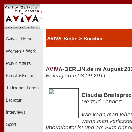
.
P
R
.
AVIVA-Berlin > Buecher
Aviva - Home
Women + Work
Public Affairs
A
V
I
V
A-BERLIN.de im August 20
Beitrag vom 08.09.2011
Kunst + Kultur
Jüdisches Leben
Claudia Breitsprec
Literatur
Gertrud Lehnert
Interviews
Wie kann man leben,
wenn man verlasse
Sport
überarbeitet ist und am Sinn der e