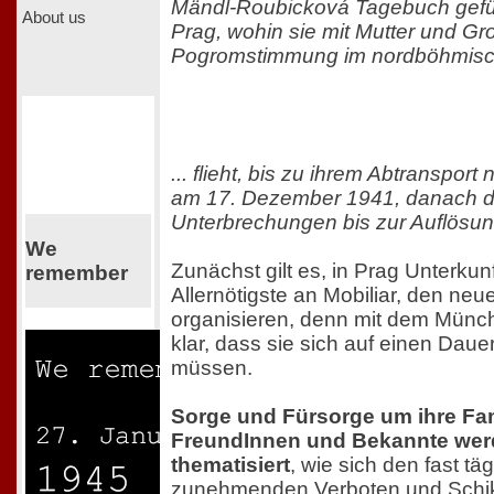
Mändl-Roubicková Tagebuch gefüh
About us
Prag, wohin sie mit Mutter und Gr
Pogromstimmung im nordböhmisch
... flieht, bis zu ihrem Abtranspor
am 17. Dezember 1941, danach do
Unterbrechungen bis zur Auflösu
We
Zunächst gilt es, in Prag Unterkun
remember
Allernötigste an Mobiliar, den neue
organisieren, denn mit dem Münc
klar, dass sie sich auf einen Daue
müssen.
Sorge und Fürsorge um ihre Fam
FreundInnen und Bekannte wer
thematisiert
, wie sich den fast tä
zunehmenden Verboten und Schi