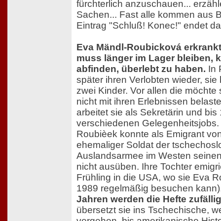
fürchterlich anzuschauen... erzäh
Sachen... Fast alle kommen aus B
Eintrag "Schluß! Konec!" endet d
Eva Mändl-Roubicková erkrankt
muss länger im Lager bleiben, k
abfinden, überlebt zu haben.
In 
später ihren Verlobten wieder, si
zwei Kinder. Vor allen die möchte
nicht mit ihren Erlebnissen belas
arbeitet sie als Sekretärin und bis
verschiedenen Gelegenheitsjobs. 
Roubièek konnte als Emigrant vo
ehemaliger Soldat der tschechos
Auslandsarmee im Westen seinen
nicht ausüben. Ihre Tochter emigr
Frühling in die USA, wo sie Eva R
1989 regelmäßig besuchen kann)
Jahren werden die Hefte zufälli
übersetzt sie ins Tschechische, w
vergehen, bis amerikanische Histo