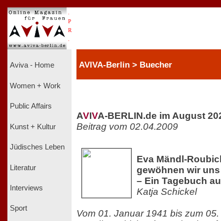
.
P
R
.
AVIVA-Berlin > Buecher
Aviva - Home
Women + Work
Public Affairs
A
V
I
V
A-BERLIN.de im August 20
Beitrag vom 02.04.2009
Kunst + Kultur
Jüdisches Leben
Eva Mändl-Roubic
Literatur
gewöhnen wir uns
– Ein Tagebuch au
Interviews
Katja Schickel
Sport
Vom 01. Januar 1941 bis zum 05.