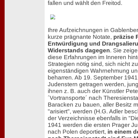
fallen und wählt den Freitod.
Ihre Aufzeichnungen in Gablenberg
kurze prägnante Notate,
präzise 
Entwürdigung und Drangsalieru
Widerstands dagegen
. Sie zeig
diese Erfahrungen im Inneren hin
Strategien nötig sind, sich nicht zu
eigenständigen Wahrnehmung und 
beharren. Ab 19. September 1941
Judenstern getragen werden, jun
ihnen z. B. auch der Künstler Pete
´Vortransporte´ nach Theresiensta
Baracken zu bauen, aller Besitz mu
"arisiert", werden (H.G. Adler bes
der Verzeichnisse ebenfalls in "Di
1941 werden die ersten Prager J
nach Polen deportiert,
in einem d