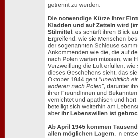
getrennt zu werden.
Die notwendige Kürze ihrer Ein
Kladden und auf Zetteln wird (
Stilmittel
: es schärft ihren Blick 
Ergreifend, wie sie Menschen besch
der sogenannten Schleuse samme
Ankommenden wie die, die auf de
nach Polen warten müssen, wie H
Verzweiflung die Luft erfüllen, wie s
dieses Geschehens sieht, das sie
Oktober 1944 geht
"unerbittlich 
anderen nach Polen"
, darunter ih
ihrer FreundInnen und Bekannten. 
vernichtet und apathisch und hört 
beteiligt sich weiterhin am Leben
aber
ihr Lebenswillen ist gebro
Ab April 1945 kommen Tausend
allen möglichen Lagern
, in ents