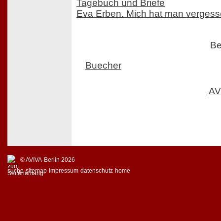
Tagebuch und Briefe
Eva Erben. Mich hat man verges
Be
Buecher
AV
© AVIVA-Berlin 2026
suche
sitemap
impressum
datenschutz
home