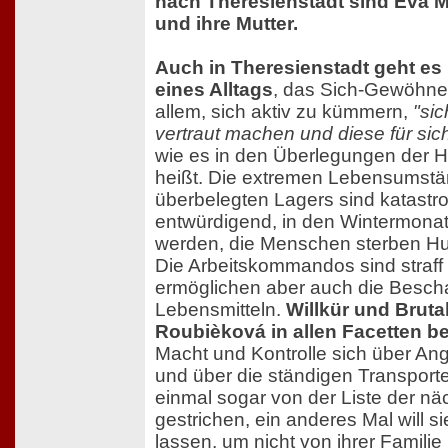
nach Theresienstadt sind Eva 
und ihre Mutter.
Auch in Theresienstadt geht es
eines Alltags
, das Sich-Gewöhne
allem, sich aktiv zu kümmern,
"si
vertraut machen und diese für sic
wie es in den Überlegungen der 
heißt. Die extremen Lebensums
überbelegten Lagers sind katastr
entwürdigend, in den Wintermonate
werden, die Menschen sterben Hung
Die Arbeitskommandos sind straff 
ermöglichen aber auch die Besch
Lebensmitteln.
Willkür und Bruta
Roubièková in allen Facetten b
Macht und Kontrolle sich über An
und über die ständigen Transporte
einmal sogar von der Liste der nä
gestrichen, ein anderes Mal will si
lassen, um nicht von ihrer Famili