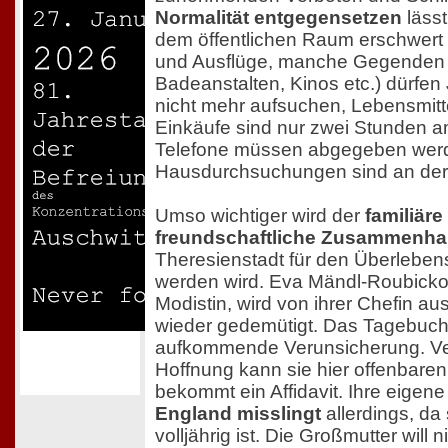
Normalität entgegensetzen
läss
dem öffentlichen Raum erschwer
und Ausflüge, manche Gegenden (
Badeanstalten, Kinos etc.) dürfe
nicht mehr aufsuchen, Lebensmitte
Einkäufe sind nur zwei Stunden a
Telefone müssen abgegeben wer
Hausdurchsuchungen sind an der
Umso wichtiger wird der
familiäre
freundschaftliche Zusammenhal
Theresienstadt für den Überlebens
werden wird. Eva Mändl-Roubickov
Modistin, wird von ihrer Chefin a
wieder gedemütigt. Das Tagebuch h
aufkommende Verunsicherung. Ve
Hoffnung kann sie hier offenbaren.
bekommt ein Affidavit. Ihre eigen
England misslingt
allerdings, da 
volljährig ist. Die Großmutter will