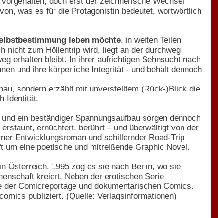
 vorgehalten, doch erst der zeichnerische Wechsel
on, was es für die Protagonistin bedeutet, wortwörtlich
 Selbstbestimmung leben möchte
, in weiten Teilen
h nicht zum Höllentrip wird, liegt an der durchweg
weg erhalten bleibt. In ihrer aufrichtigen Sehnsucht nach
Innen und ihre körperliche Integrität - und behält dennoch
u, sondern erzählt mit unverstelltem (Rück-)Blick die
 Identität.
te und ein beständiger Spannungsaufbau sorgen dennoch
erstaunt, ernüchtert, berührt – und überwältigt von der
rner Entwicklungsroman und schillernder Road-Trip
 um eine poetische und mitreißende Graphic Novel.
 in Österreich. 1995 zog es sie nach Berlin, wo sie
nenschaft kreiert. Neben der erotischen Serie
resse der Comicreportage und dokumentarischen Comics.
ncomics publiziert. (Quelle: Verlagsinformationen)