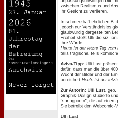
anpassungsunwilligen Ulli i
zwischen Realismus und Abstr
ihr Gesicht zu verlieren.
In schmerzhaft ehrlichen Bild
jedoch nur Verständnislosigke
glaubwürdig dargestellten Leb
Freiheit stößt Ulli die sizili
ihre Würde.
Heute ist der letzte Tag vom
teils tragische, teils komisc
Aviva-Tipp:
Ulli Lust präsen
dafür, dass man die über 400 
Wucht der Bilder und der Em
bereichert
Heute ist der let
Zur Autorin: Ulli Lust
, geb.
Graphik-Design studierte und
"springpoem", die auf einem 
Sie betreibt den Webcomic-
Ulli Lust