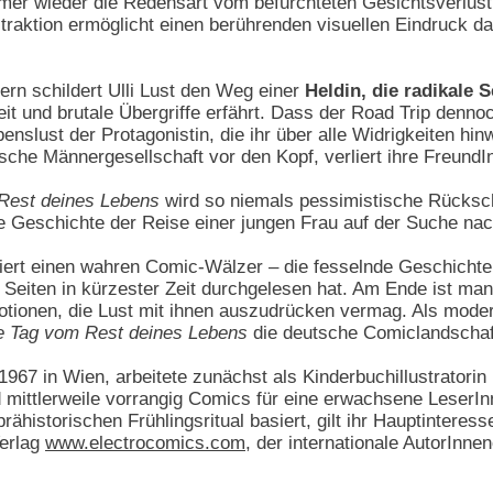
mmer wieder die Redensart vom befürchteten Gesichtsverlust
aktion ermöglicht einen berührenden visuellen Eindruck dav
ern schildert Ulli Lust den Weg einer
Heldin, die radikale
it und brutale Übergriffe erfährt. Dass der Road Trip dennoc
enslust der Protagonistin, die ihr über alle Widrigkeiten hin
anische Männergesellschaft vor den Kopf, verliert ihre Freund
 Rest deines Lebens
wird so niemals pessimistische Rückscha
he Geschichte der Reise einer jungen Frau auf der Suche nach
tiert einen wahren Comic-Wälzer – die fesselnde Geschich
Seiten in kürzester Zeit durchgelesen hat. Am Ende ist man 
otionen, die Lust mit ihnen auszudrücken vermag. Als mode
zte Tag vom Rest deines Lebens
die deutsche Comiclandschaft
 1967 in Wien, arbeitete zunächst als Kinderbuchillustratorin
 mittlerweile vorrangig Comics für eine erwachsene LeserIn
prähistorischen Frühlingsritual basiert, gilt ihr Hauptinte
Verlag
www.electrocomics.com
, der internationale AutorInne