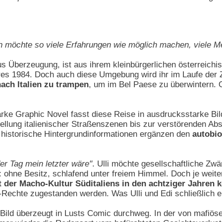
ch möchte so viele Erfahrungen wie möglich machen, viele 
 aus Überzeugung, ist aus ihrem kleinbürgerlichen österreic
 1984. Doch auch diese Umgebung wird ihr im Laufe der Zeit
ach Italien zu trampen
, um im Bel Paese zu überwintern.
tarke Graphic Novel fasst diese Reise in ausdrucksstarke Bi
stellung italienischer Straßenszenen bis zur verstörenden Ab
 historische Hintergrundinformationen ergänzen den
autobi
der Tag mein letzter wäre"
. Ulli möchte gesellschaftliche Zwä
: ohne Besitz, schlafend unter freiem Himmel. Doch je weit
 der Macho-Kultur Süditaliens in den achtziger Jahren k
Rechte zugestanden werden. Was Ulli und Edi schließlich erw
Bild überzeugt in Lusts Comic durchweg. In der von mafiöse