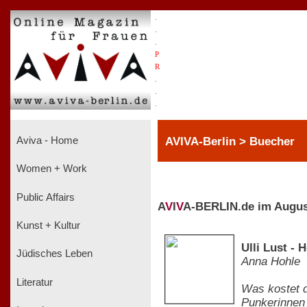
.
.
.
P
R
.
.
.
AVIVA-Berlin > Buecher
Aviva - Home
Women + Work
Public Affairs
A
V
I
V
A-BERLIN.de im Augus
Kunst + Kultur
Ulli Lust - 
Jüdisches Leben
Anna Hohle
Literatur
Was kostet d
Punkerinnen 