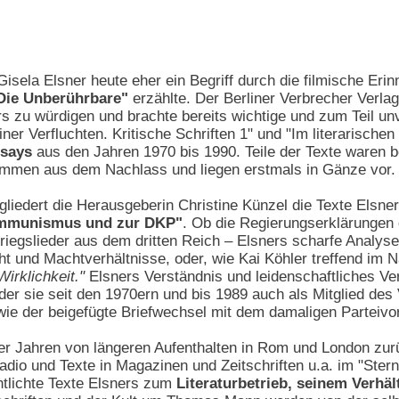
in Gisela Elsner heute eher ein Begriff durch die filmische Er
Die Unberührbare"
erzählte. Der Berliner Verbrecher Verla
rs zu würdigen und brachte bereits wichtige und zum Teil u
er Verfluchten. Kritische Schriften 1" und "Im literarischen 
ssays
aus den Jahren 1970 bis 1990. Teile der Texte waren 
ammen aus dem Nachlass und liegen erstmals in Gänze vor.
 gliedert die Herausgeberin Christine Künzel die Texte Elsner
ommunismus und zur DKP"
. Ob die Regierungserklärungen 
iegslieder aus dem dritten Reich – Elsners scharfe Analyse
t und Machtverhältnisse, oder, wie Kai Köhler treffend im N
Wirklichkeit."
Elsners Verständnis und leidenschaftliches 
der sie seit den 1970ern und bis 1989 auch als Mitglied des 
wie der beigefügte Briefwechsel mit dem damaligen Parteivo
 Jahren von längeren Aufenthalten in Rom und London zurück
adio und Texte in Magazinen und Zeitschriften u.a. im "Stern
entlichte Texte Elsners zum
Literaturbetrieb, seinem Verhäl