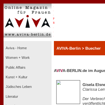
.
.
.
P
R
.
.
.
AVIVA-Berlin > Buecher
Aviva - Home
Women + Work
Public Affairs
A
V
I
V
A-BERLIN.de im Augus
Kunst + Kultur
Gisela Elsn
Jüdisches Leben
Clarissa Le
Literatur
Der Verbrech
veröffentlich