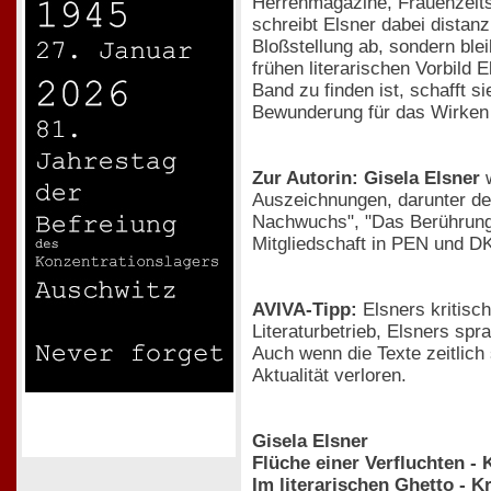
Herrenmagazine, Frauenzeits
schreibt Elsner dabei distan
Bloßstellung ab, sondern ble
frühen literarischen Vorbild 
Band zu finden ist, schafft si
Bewunderung für das Wirken 
Zur Autorin: Gisela Elsner
w
Auszeichnungen, darunter den
Nachwuchs", "Das Berührungsv
Mitgliedschaft in PEN und DK
AVIVA-Tipp:
Elsners kritisc
Literaturbetrieb, Elsners spr
Auch wenn die Texte zeitlich
Aktualität verloren.
Gisela Elsner
Flüche einer Verfluchten - 
Im literarischen Ghetto - Kr