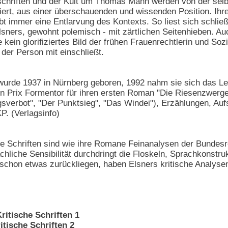
chriften und der Kult um Thomas Mann werden von der sel
ziert, aus einer überschauenden und wissenden Position. Ihre
ibt immer eine Entlarvung des Kontexts. So liest sich schli
Elsners, gewohnt polemisch - mit zärtlichen Seitenhieben. A
e kein glorifiziertes Bild der frühen Frauenrechtlerin und Soz
der Person mit einschließt.
urde 1937 in Nürnberg geboren, 1992 nahm sie sich das Leben
 Prix Formentor für ihren ersten Roman "Die Riesenzwerge".
erbot", "Der Punktsieg", "Das Windei"), Erzählungen, Aufs
P. (Verlagsinfo)
he Schriften sind wie ihre Romane Feinanalysen der Bundesre
achliche Sensibilität durchdringt die Floskeln, Sprachkonstru
 schon etwas zurückliegen, haben Elsners kritische Analysen
Kritische Schriften 1
itische Schriften 2