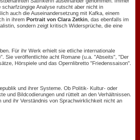
bstbenannten Satirikerin auseinander genommen. Immer
 scharfzüngige Analyse rutscht aber nicht in
eßlich auch die Auseinandersetzung mit Kafka, einem
uch in ihrem
Portrait von Clara Zetkin
, das ebenfalls im
ialistin, sondern zeigt kritisch Widersprüche, die eine
. Für ihr Werk erhielt sie etliche internationale
 Sie veröffentlichte acht Romane (u.a. "Abseits", "Der
ätze, Hörspiele und das Opernlibretto "Friedenssaison".
publik und ihrer Systeme. Ob Politik- Kultur- oder
kte und Bildcodierungen und rüttelt an den Verhältnissen.
 und ihr Verständnis von Sprachwirklichkeit nicht an