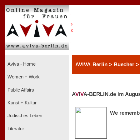
.
.
.
P
R
.
.
.
AVIVA-Berlin > Buecher >
Aviva - Home
Women + Work
Public Affairs
A
V
I
V
A-BERLIN.de im Augus
Kunst + Kultur
We rememb
Jüdisches Leben
Literatur