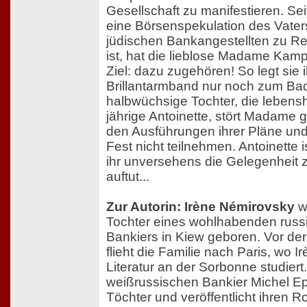
Gesellschaft zu manifestieren. Sei
eine Börsenspekulation des Vaters
jüdischen Bankangestellten zu 
ist, hat die lieblose Madame Kamp
Ziel: dazu zugehören! So legt sie i
Brillantarmband nur noch zum Bad
halbwüchsige Tochter, die lebensh
jährige Antoinette, stört Madame 
den Ausführungen ihrer Pläne un
Fest nicht teilnehmen. Antoinette is
ihr unversehens die Gelegenheit 
auftut...
Zur Autorin: Irène Némirovsky
w
Tochter eines wohlhabenden russ
Bankiers in Kiew geboren. Vor der
flieht die Familie nach Paris, wo I
Literatur an der Sorbonne studiert.
weißrussischen Bankier Michel E
Töchter und veröffentlicht ihren 