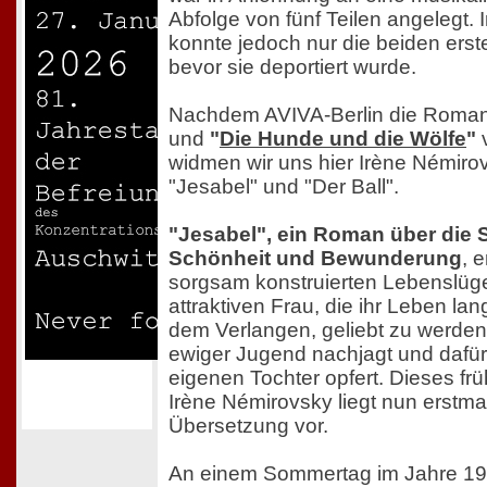
Abfolge von fünf Teilen angelegt.
konnte jedoch nur die beiden erst
bevor sie deportiert wurde.
Nachdem AVIVA-Berlin die Roma
und
"
Die Hunde und die Wölfe
"
v
widmen wir uns hier Irène Némir
"Jesabel" und "Der Ball".
"Jesabel", ein Roman über die
Schönheit und Bewunderung
, 
sorgsam konstruierten Lebenslüge
attraktiven Frau, die ihr Leben la
dem Verlangen, geliebt zu werden. 
ewiger Jugend nachjagt und dafür
eigenen Tochter opfert. Dieses fr
Irène Némirovsky liegt nun erstma
Übersetzung vor.
An einem Sommertag im Jahre 1935