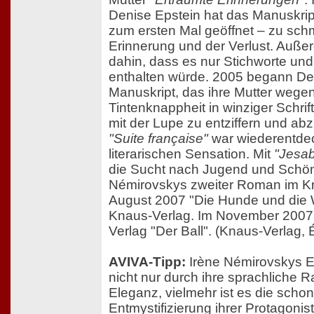
Denise Epstein hat das Manuskript
zum ersten Mal geöffnet – zu sch
Erinnerung und der Verlust. Außer
dahin, dass es nur Stichworte und
enthalten würde. 2005 begann De
Manuskript, das ihre Mutter wege
Tintenknappheit in winziger Schrif
mit der Lupe zu entziffern und abz
"Suite française"
war wiederentdec
literarischen Sensation. Mit
"Jesab
die Sucht nach Jugend und Schön
Némirovskys zweiter Roman im Kn
August 2007 "Die Hunde und die W
Knaus-Verlag. Im November 2007 
Verlag "Der Ball". (Knaus-Verlag, 
AVIVA-Tipp:
Irène Némirovskys E
nicht nur durch ihre sprachliche R
Eleganz, vielmehr ist es die scho
Entmystifizierung ihrer Protagonis