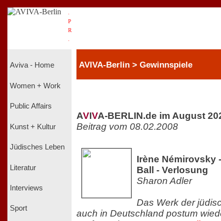
.
P
R
.
AVIVA-Berlin > Gewinnspiele
Aviva - Home
Women + Work
Public Affairs
A
V
I
V
A-BERLIN.de im August 20
Beitrag vom 08.02.2008
Kunst + Kultur
Jüdisches Leben
Irène Némirovsky 
Literatur
Ball - Verlosung
Sharon Adler
Interviews
Das Werk der jüdisc
Sport
auch in Deutschland postum wiede