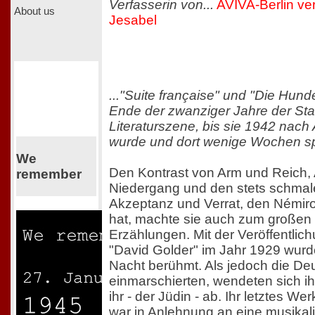
Verfasserin von...
AVIVA-Berlin ve
About us
Jesabel
..."Suite française" und "Die Hund
Ende der zwanziger Jahre der Star
Literaturszene, bis sie 1942 nach 
wurde und dort wenige Wochen sp
We
Den Kontrast von Arm und Reich, 
remember
Niedergang und den stets schmal
Akzeptanz und Verrat, den Némiro
hat, machte sie auch zum großen
Erzählungen. Mit der Veröffentli
"David Golder" im Jahr 1929 wurd
Nacht berühmt. Als jedoch die De
einmarschierten, wendeten sich i
ihr - der Jüdin - ab. Ihr letztes Wer
war in Anlehnung an eine musikali