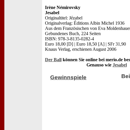
Irène Némirovsky
Jesabel
Originaltitel: Jézabel
Originalverlag: Éditions Albin Michel 1936
Aus dem Französischen von Eva Moldenhaue
Gebundenes Buch, 224 Seiten
ISBN: 978-3-8135-0282-4
Euro 18,00 [D] | Euro 18,50 [A] | SFr 31,90
Knaus Verlag, erschienen August 2006
Der Ball
können Sie online bei merio.de bes
Genauso wie
Jesabel
Bei
Gewinnspiele