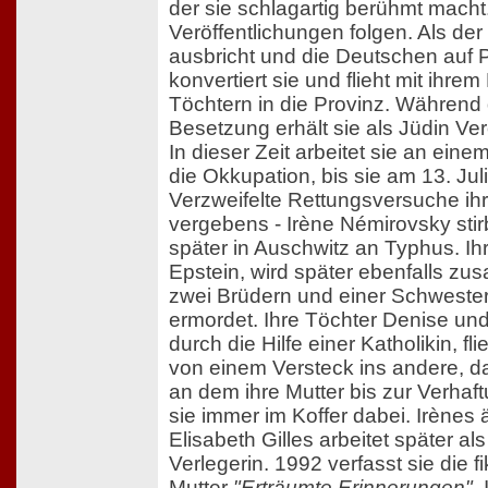
der sie schlagartig berühmt macht
Veröffentlichungen folgen. Als der
ausbricht und die Deutschen auf 
konvertiert sie und flieht mit ihr
Töchtern in die Provinz. Während
Besetzung erhält sie als Jüdin Ver
In dieser Zeit arbeitet sie an ei
die Okkupation, bis sie am 13. Juli
Verzweifelte Rettungsversuche ih
vergebens - Irène Némirovsky st
später in Auschwitz an Typhus. I
Epstein, wird später ebenfalls z
zwei Brüdern und einer Schwester
ermordet. Ihre Töchter Denise un
durch die Hilfe einer Katholikin, fl
von einem Versteck ins andere, d
an dem ihre Mutter bis zur Verhaf
sie immer im Koffer dabei. Irènes 
Elisabeth Gilles arbeitet später a
Verlegerin. 1992 verfasst sie die fi
Mutter
"Erträumte Erinnerungen"
.