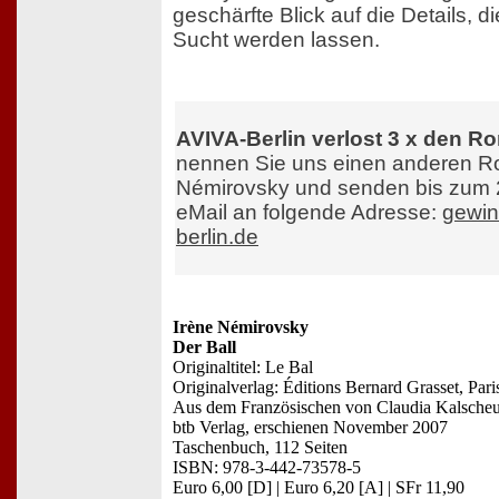
geschärfte Blick auf die Details, d
Sucht werden lassen.
AVIVA-Berlin verlost 3 x den R
nennen Sie uns einen anderen Ro
Némirovsky und senden bis zum 
eMail an folgende Adresse:
gewin
berlin.de
Irène Némirovsky
Der Ball
Originaltitel: Le Bal
Originalverlag: Éditions Bernard Grasset, Pari
Aus dem Französischen von Claudia Kalsche
btb Verlag, erschienen November 2007
Taschenbuch, 112 Seiten
ISBN: 978-3-442-73578-5
Euro 6,00 [D] | Euro 6,20 [A] | SFr 11,90