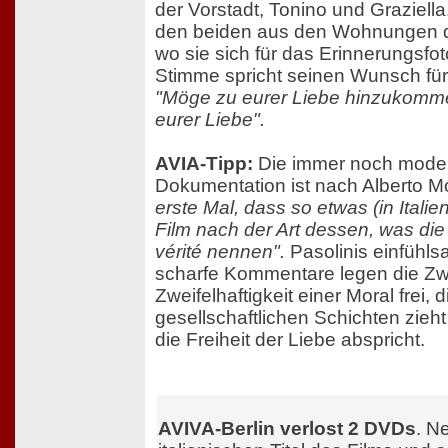
der Vorstadt, Tonino und Graziella
den beiden aus den Wohnungen de
wo sie sich für das Erinnerungsfoto
Stimme spricht seinen Wunsch für
"Möge zu eurer Liebe hinzukomm
eurer Liebe".
AVIA-Tipp:
Die immer noch mode
Dokumentation ist nach Alberto M
erste Mal, dass so etwas (in Italie
Film nach der Art dessen, was di
vérité nennen".
Pasolinis einfühl
scharfe Kommentare legen die Zw
Zweifelhaftigkeit einer Moral frei, d
gesellschaftlichen Schichten zie
die Freiheit der Liebe abspricht.
AVIVA-Berlin verlost 2 DVDs
. N