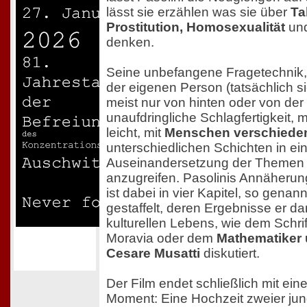
lässt sie erzählen was sie über
Ta
Prostitution, Homosexualität
und
denken.
Seine unbefangene Fragetechnik,
der eigenen Person (tatsächlich s
meist nur von hinten oder von der 
unaufdringliche Schlagfertigkeit, 
leicht, mit
Menschen verschieden
unterschiedlichen Schichten in ein
Auseinandersetzung der Themen 
anzugreifen. Pasolinis Annäherun
ist dabei in vier Kapitel, so gena
gestaffelt, deren Ergebnisse er da
kulturellen Lebens, wie dem Schrift
Moravia oder dem
Mathematiker
Cesare Musatti
diskutiert.
Der Film endet schließlich mit ein
Moment: Eine Hochzeit zweier ju