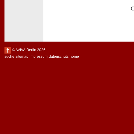
C
© AVIVA-Berlin 2026
suche
sitemap
impressum
datenschutz
home