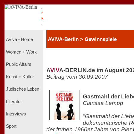
.
P
R
.
AVIVA-Berlin > Gewinnspiele
Aviva - Home
Women + Work
Public Affairs
A
V
I
V
A-BERLIN.de im August 20
Beitrag vom 30.09.2007
Kunst + Kultur
Jüdisches Leben
Gastmahl der Lieb
Literatur
Clarissa Lempp
Interviews
"Gastmahl der Liebe
dokumentarische Rei
Sport
der frühen 1960er Jahre von Pier 