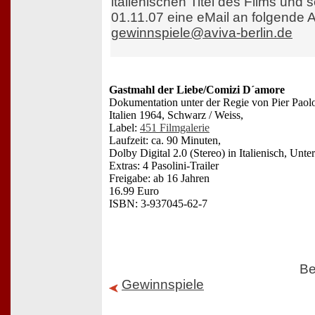
italienischen Titel des Films und
01.11.07 eine eMail an folgende 
gewinnspiele@aviva-berlin.de
Gastmahl der Liebe/Comizi D´amore
Dokumentation unter der Regie von Pier Paolo
Italien 1964, Schwarz / Weiss,
Label:
451 Filmgalerie
Laufzeit: ca. 90 Minuten,
Dolby Digital 2.0 (Stereo) in Italienisch, Unter
Extras: 4 Pasolini-Trailer
Freigabe: ab 16 Jahren
16.99 Euro
ISBN: 3-937045-62-7
Be
Gewinnspiele