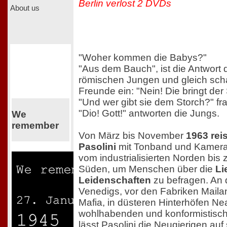
Berlin verlost 2 DVDs
About us
"Woher kommen die Babys?"
"Aus dem Bauch", ist die Antwort 
römischen Jungen und gleich scha
Freunde ein: "Nein! Die bringt der 
"Und wer gibt sie dem Storch?" fra
"Dio! Gott!" antworten die Jungs.
We
remember
Von März bis November
1963 rei
Pasolini
mit Tonband und Kamera q
vom industrialisierten Norden bis
Süden, um Menschen über die
Li
Leidenschaften
zu befragen. An
Venedigs, vor den Fabriken Mailan
Mafia, in düsteren Hinterhöfen Ne
wohlhabenden und konformistisc
lässt Pasolini die Neugierigen au