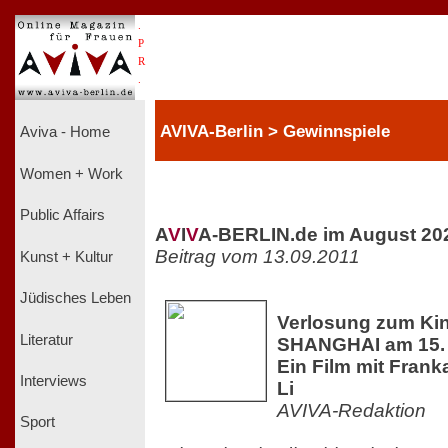
.
P
R
.
AVIVA-Berlin > Gewinnspiele
Aviva - Home
Women + Work
Public Affairs
A
V
I
V
A-BERLIN.de im August 20
Beitrag vom 13.09.2011
Kunst + Kultur
Jüdisches Leben
Verlosung zum Kin
Literatur
SHANGHAI am 15. 
Ein Film mit Fran
Interviews
Li
AVIVA-Redaktion
Sport