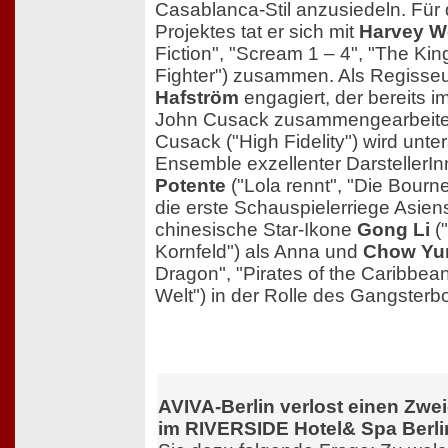
Casablanca-Stil anzusiedeln. Für
Projektes tat er sich mit
Harvey W
Fiction", "Scream 1 – 4", "The Ki
Fighter") zusammen. Als Regisse
Hafström
engagiert, der bereits 
John Cusack zusammengearbeitet 
Cusack ("High Fidelity") wird unte
Ensemble exzellenter DarstellerI
Potente
("Lola rennt", "Die Bour
die erste Schauspielerriege Asiens
chinesische Star-Ikone
Gong Li
("
Kornfeld") als Anna und
Chow Yu
Dragon", "Pirates of the Caribbe
Welt") in der Rolle des Gangster
AVIVA-Berlin verlost einen Zwei
im RIVERSIDE Hotel& Spa Berli