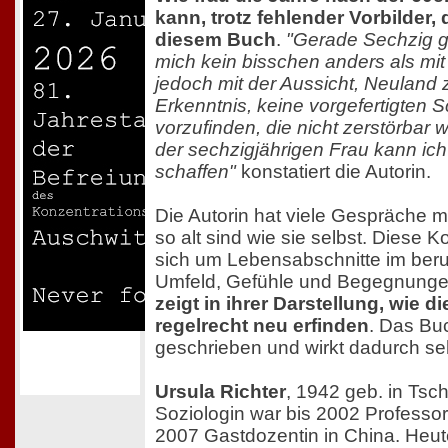
kann, trotz fehlender Vorbilder,
diesem Buch
.
"Gerade Sechzig g
mich kein bisschen anders als mit
jedoch mit der Aussicht, Neuland 
Erkenntnis, keine vorgefertigten 
vorzufinden, die nicht zerstörbar wä
der sechzigjährigen Frau kann ich 
schaffen"
konstatiert die Autorin.
Die Autorin hat viele Gespräche mi
so alt sind wie sie selbst. Diese
sich um Lebensabschnitte im beru
Umfeld, Gefühle und Begegnung
zeigt in ihrer Darstellung, wie d
regelrecht neu erfinden
. Das Buc
geschrieben und wirkt dadurch seh
Ursula Richter
, 1942 geb. in Tsc
Soziologin war bis 2002 Professor
2007 Gastdozentin in China. Heute 