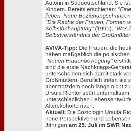
Autorin in Süddeutschland. Sie ist
Kindern. Bereits erschienen:
"Ein
lieben. Neue Beziehungschancen 
"Die Rache der Frauen, Formen we
Selbstbehauptung"
(1991),
"Was h
Selbstverständnis der Großmütter
AVIVA-Tipp:
Die Frauen, die heut
haben maßgeblich die politischen
"Neuen Frauenbewegung"
erstrit
sind die erste Nachkriegs-Genera
unterscheiden sich damit stark vo
Großmüttern. Beruflich treten sie 
aber trotzdem noch lange nicht 
Ursula Richter spürt unterhaltsa
unterschiedlichen Lebensentwürfe
Alterskohorte nach.
Aktuell:
Die Soziologin Ursula Ric
neue Perspektiven und Lebensent
Jährigen
am 25. Juli im SWR Na