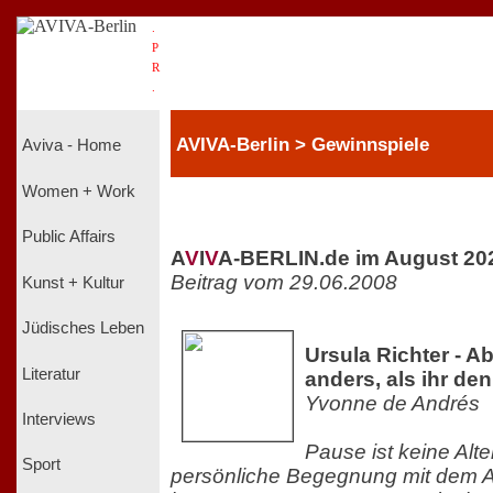
.
P
R
.
AVIVA-Berlin > Gewinnspiele
Aviva - Home
Women + Work
Public Affairs
A
V
I
V
A-BERLIN.de im August 20
Beitrag vom 29.06.2008
Kunst + Kultur
Jüdisches Leben
Ursula Richter - A
Literatur
anders, als ihr den
Yvonne de Andrés
Interviews
Pause ist keine Alte
Sport
persönliche Begegnung mit dem Al