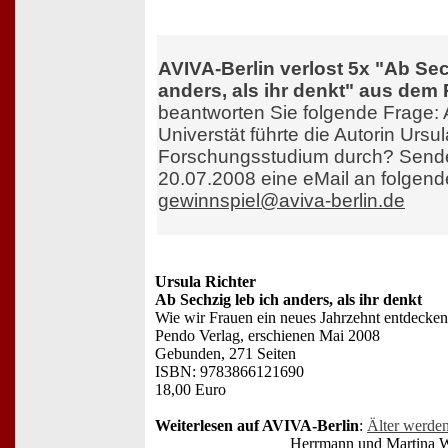
AVIVA-Berlin verlost 5x "Ab Sec
anders, als ihr denkt" aus dem
beantworten Sie folgende Frage:
Universtät führte die Autorin Ursul
Forschungsstudium durch? Sende
20.07.2008 eine eMail an folgend
gewinnspiel@aviva-berlin.de
Ursula Richter
Ab Sechzig leb ich anders, als ihr denkt
Wie wir Frauen ein neues Jahrzehnt entdecken
Pendo Verlag, erschienen Mai 2008
Gebunden, 271 Seiten
ISBN: 9783866121690
18,00 Euro
Weiterlesen auf AVIVA-Berlin
:
Älter werde
Herrmann und Martina W