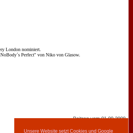
ery London nominiert.
 "NoBody´s Perfect" von Niko von Glasow.
Beitrag vom 01.09.2008
Unsere Website setzt Cookies und Google