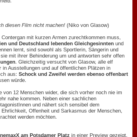
rleib.
ch diesen Film nicht machen!
(Niko von Glasow)
ch Contergan mit kurzen Armen zurechtkommen muss,
nien und Deutschland lebenden Gleichgesinnten
und
ennen lernt, sind sowohl als Sportlerin, Sängerin und
 sie mit ihrer Behinderung um und antworten sehr offen
hungen
. Gleichzeitig versucht von Glasow, alle elf
in Ausstellungen und auf öffentlichen Plätzen in
lich aus:
Schock und Zweifel werden ebenso offenbart
assen würde.
e von 12 Menschen wider, die sich vorher noch nie im
sehr nahe kommen. Neben einer sachlichen
agonistInnen und nähert sich sensibel dem
ch Ehrlichkeit, Offenheit und Sarkasmus der Menschen,
etrachtet werden möchten.
CinemaxX am Potsdamer Platz
in einer Preview gezeigt.