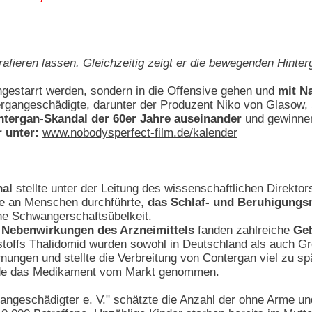
ografieren lassen. Gleichzeitig zeigt er die bewegenden Hinte
ngestarrt werden, sondern in die Offensive gehen und
mit N
ergangeschädigte, darunter der Produzent Niko von Glasow,
tergan-Skandal der 60er Jahre auseinander
und gewinnen
 unter:
www.nobodysperfect-film.de/kalender
al
stellte unter der Leitung des wissenschaftlichen Direkto
he an Menschen durchführte,
das Schlaf- und Beruhigungs
he Schwangerschaftsübelkeit.
 Nebenwirkungen des Arzneimittels
fanden zahlreiche
Geb
toffs Thalidomid wurden sowohl in Deutschland als auch Gro
nungen und stellte die Verbreitung von Contergan viel zu spä
de das Medikament vom Markt genommen.
ngeschädigter e. V." schätzte die Anzahl der ohne Arme un