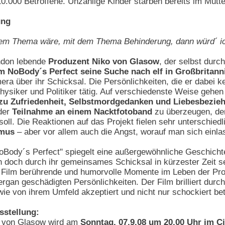
0.000 Betroffene. Unzählige Kinder starben bereits im Mutte
ung
esem Thema wäre, mit dem Thema Behinderung, dann würd´ i
ndon lebende
Produzent Niko von Glasow
, der selbst dur
m NoBody´s Perfect seine Suche nach elf in Großbritan
era über ihr Schicksal. Die Persönlichkeiten, die er dabei k
hysiker und Politiker tätig. Auf verschiedenste Weise gehen
zu Zufriedenheit, Selbstmordgedanken und Liebesbezie
der
Teilnahme an einem Nacktfotoband
zu überzeugen, der 
oll. Die Reaktionen auf das Projekt fielen sehr unterschied
smus
– aber vor allem auch die Angst, worauf man sich einl
oBody´s Perfect" spiegelt eine außergewöhnliche Geschicht
h doch durch ihr gemeinsames Schicksal in kürzester Zeit 
 Film berührende und humorvolle Momente im Leben der Prot
rgan geschädigten Persönlichkeiten. Der Film brilliert dur
wie von ihrem Umfeld akzeptiert und nicht nur schockiert b
sstellung:
o von Glasow wird am
Sonntag, 07.9.08 um 20.00 Uhr im 