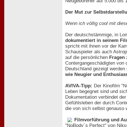
Neugeborener auf 5.000 bis 1
Der Mut zur Selbstdarstell
Wenn ich völlig cool mit di
Der deutschstämmige, in Lo
dokumentiert in seinem Fil
spricht mit ihnen vor der Kam
Schauspieler als auch Astrop
auf die persönlichen
Fragen 
Contergangeschädigten von 
Deutschland gezeigt werden s
wie Neugier und Enthusia
AVIVA-Tipp:
Der Kinofilm "N
Leben begegnet sind und sic
Dokumentation verbindet der
Gefühlsleben der durch Conte
die von sich selbst genauso 
Filmvorführung und Au
"NoBody´s Perfect" von Nik