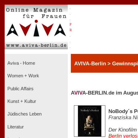
.
.
.
P
R
.
.
.
AVIVA-Berlin > Gewinnspi
Aviva - Home
Women + Work
Public Affairs
A
V
I
V
A-BERLIN.de im Augus
Kunst + Kultur
NoBody´s P
Jüdisches Leben
Franziska Ni
Literatur
Der Kinofilm
Berlin verlo