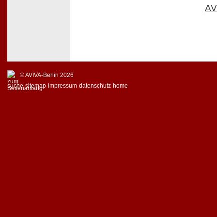
AV
© AVIVA-Berlin 2026
suche
sitemap
impressum
datenschutz
home