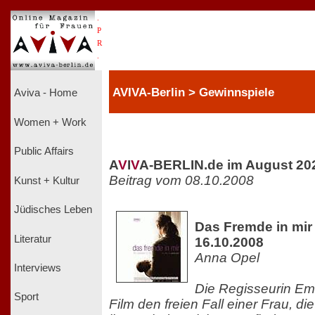
.
P
R
.
AVIVA-Berlin > Gewinnspiele
Aviva - Home
Women + Work
Public Affairs
A
V
I
V
A-BERLIN.de im August 20
Beitrag vom 08.10.2008
Kunst + Kultur
Jüdisches Leben
Das Fremde in mir 
Literatur
16.10.2008
Anna Opel
Interviews
Die Regisseurin Emil
Sport
Film den freien Fall einer Frau, di