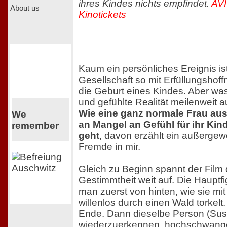
ihres Kindes nichts empfindet.
AVI
About us
Kinotickets
Kaum ein persönliches Ereignis ist
Gesellschaft so mit Erfüllungshof
die Geburt eines Kindes. Aber wa
und gefühlte Realität meilenweit 
Wie eine ganz normale Frau au
We
an Mangel an Gefühl für ihr Ki
remember
geht
, davon erzählt ein außergew
Fremde in mir.
Gleich zu Beginn spannt der Film 
Gestimmtheit weit auf. Die Hauptf
man zuerst von hinten, wie sie mi
willenlos durch einen Wald torkelt
Ende. Dann dieselbe Person (Sus
wiederzuerkennen, hochschwange