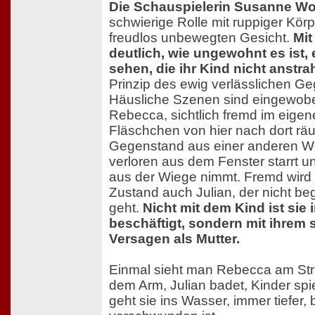
Die Schauspielerin Susanne Wol
schwierige Rolle mit ruppiger Körp
freudlos unbewegten Gesicht.
Mit
deutlich, wie ungewohnt es ist, 
sehen, die ihr Kind nicht anstrah
Prinzip des ewig verlässlichen G
Häusliche Szenen sind eingewobe
Rebecca, sichtlich fremd im eige
Fläschchen von hier nach dort räu
Gegenstand aus einer anderen Wel
verloren aus dem Fenster starrt u
aus der Wiege nimmt. Fremd wird 
Zustand auch Julian, der nicht beg
geht.
Nicht mit dem Kind ist sie 
beschäftigt, sondern mit ihrem 
Versagen als Mutter.
Einmal sieht man Rebecca am Str
dem Arm, Julian badet, Kinder spie
geht sie ins Wasser, immer tiefer,