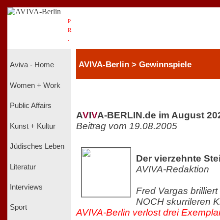
.
P
R
.
AVIVA-Berlin > Gewinnspiele
Aviva - Home
Women + Work
Public Affairs
A
V
I
V
A-BERLIN.de im August 20
Beitrag vom 19.08.2005
Kunst + Kultur
Jüdisches Leben
Der vierzehnte Ste
Literatur
AVIVA-Redaktion
Interviews
Fred Vargas brilliert
NOCH skurrileren K
Sport
AVIVA-Berlin verlost drei Exemplar