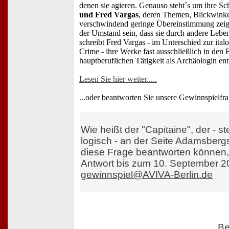
denen sie agieren. Genauso steht´s um ihre S
und Fred Vargas
, deren Themen, Blickwinkel
verschwindend geringe Übereinstimmung zeig
der Umstand sein, dass sie durch andere Lebe
schreibt Fred Vargas - im Unterschied zur ita
Crime - ihre Werke fast ausschließlich in den F
hauptberuflichen Tätigkeit als Archäologin entfl
Lesen Sie hier weiter.....
...oder beantworten Sie unsere Gewinnspielfr
Wie heißt der "Capitaine", der - st
logisch - an der Seite Adamsberg
diese Frage beantworten können,
Antwort bis zum 10. September 20
gewinnspiel@AVIVA-Berlin.de
Be