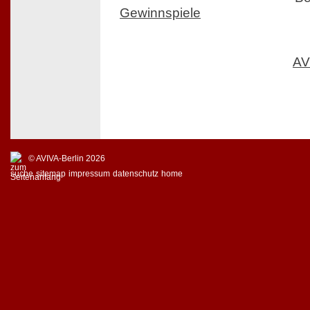
Gewinnspiele
AV
© AVIVA-Berlin 2026
suche
sitemap
impressum
datenschutz
home