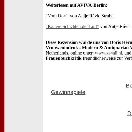
Weiterlesen auf AVIVA-Berlin:
"Vom Dorf"
von Antje Rávic Strubel
"Kältere Schichten der Luft"
von Antje Rávic 
Diese Rezension wurde uns von Doris Her
Vrouwenindruk - Modern & Antiquarian 
Netherlands, online unter:
www.xs4all.nl
, un
Frauenbuchkritik
freundlicherweise zur Verf
Be
Gewinnspiele
D