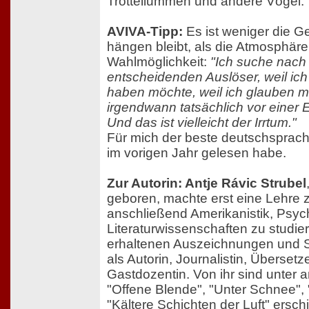
Trottellummen und andere Vögel.
AVIVA-Tipp:
Es ist weniger die Ge
hängen bleibt, als die Atmosphäre
Wahlmöglichkeit:
"Ich suche nach
entscheidenden Auslöser, weil ic
haben möchte, weil ich glauben m
irgendwann tatsächlich vor einer 
Und das ist vielleicht der Irrtum."
Für mich der beste deutschsprac
im vorigen Jahr gelesen habe.
Zur Autorin: Antje Rávic Strubel
geboren, machte erst eine Lehre 
anschließend Amerikanistik, Psyc
Literaturwissenschaften zu studi
erhaltenen Auszeichnungen und St
als Autorin, Journalistin, Übersetz
Gastdozentin. Von ihr sind unte
"Offene Blende", "Unter Schnee"
"Kältere Schichten der Luft"
erschi