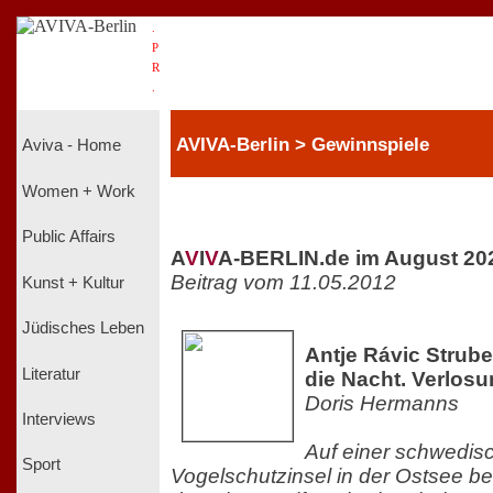
.
P
R
.
AVIVA-Berlin > Gewinnspiele
Aviva - Home
Women + Work
Public Affairs
A
V
I
V
A-BERLIN.de im August 20
Beitrag vom 11.05.2012
Kunst + Kultur
Jüdisches Leben
Antje Rávic Strubel
Literatur
die Nacht. Verlos
Doris Hermanns
Interviews
Auf einer schwedis
Sport
Vogelschutzinsel in der Ostsee be