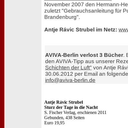
November 2007 den Hermann-Hess
zuletzt "Gebrauchsanleitung für 
Brandenburg".
Antje Rávic Strubel im Netz:
www
AVIVA-Berlin verlost 3 Bücher
.
den AVIVA-Tipp aus unserer Rez
Schichten der Luft"
von Antje Rávi
30.06.2012 per Email an folgend
info@aviva-berlin.de
Antje Rávic Strubel
Sturz der Tage in die Nacht
S. Fischer Verlag, erschienen 2011
Gebunden, 438 Seiten
Euro 19,95