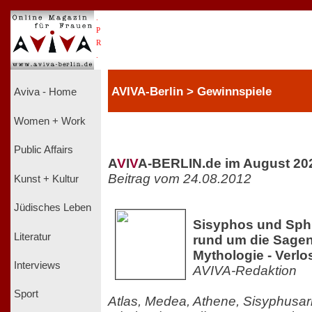
.
P
R
.
AVIVA-Berlin > Gewinnspiele
Aviva - Home
Women + Work
Public Affairs
A
V
I
V
A-BERLIN.de im August 20
Beitrag vom 24.08.2012
Kunst + Kultur
Jüdisches Leben
Sisyphos und Sphi
Literatur
rund um die Sagen
Mythologie - Verl
Interviews
AVIVA-Redaktion
Sport
Atlas, Medea, Athene, Sisyphusar