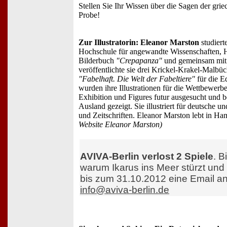
Stellen Sie Ihr Wissen über die Sagen der gri
Probe!
Zur Illustratorin: Eleanor Marston
studierte
Hochschule für angewandte Wissenschaften, H
Bilderbuch
"Crepapanza"
und gemeinsam mit
veröffentlichte sie drei Krickel-Krakel-Malbüche
"Fabelhaft. Die Welt der Fabeltiere"
für die E
wurden ihre Illustrationen für die Wettbewerbe
Exhibition und Figures futur ausgesucht und b
Ausland gezeigt. Sie illustriert für deutsche u
und Zeitschriften. Eleanor Marston lebt in Ha
Website Eleanor Marston)
AVIVA-Berlin verlost 2 Spiele
. B
warum Ikarus ins Meer stürzt und 
bis zum 31.10.2012 eine Email an
info@aviva-berlin.de