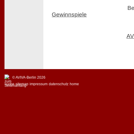
Be
Gewinnspiele
AV
© AVIVA-Berlin 2026
suche
sitemap
impressum
datenschutz
home