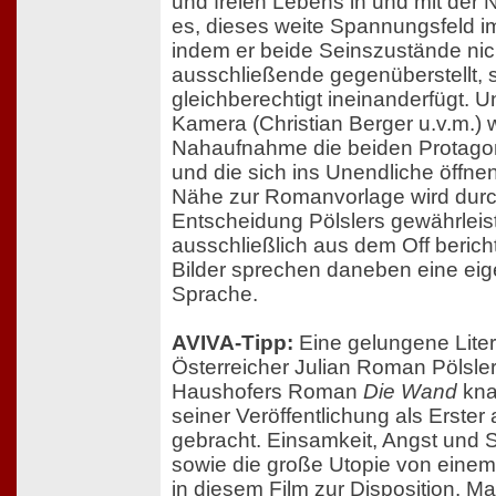
und freien Lebens in und mit der Na
es, dieses weite Spannungsfeld im
indem er beide Seinszustände nich
ausschließende gegenüberstellt, 
gleichberechtigt ineinanderfügt. U
Kamera (Christian Berger u.v.m.) 
Nahaufnahme die beiden Protagon
und die sich ins Unendliche öffne
Nähe zur Romanvorlage wird dur
Entscheidung Pölslers gewährleis
ausschließlich aus dem Off berich
Bilder sprechen daneben eine eige
Sprache.
AVIVA-Tipp:
Eine gelungene Liter
Österreicher Julian Roman Pölsler
Haushofers Roman
Die Wand
kna
seiner Veröffentlichung als Erster
gebracht. Einsamkeit, Angst und 
sowie die große Utopie von eine
in diesem Film zur Disposition. M