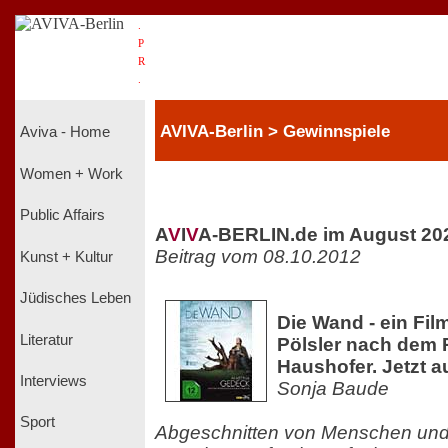
.
P
R
.
AVIVA-Berlin > Gewinnspiele
Aviva - Home
Women + Work
Public Affairs
A
V
I
V
A-BERLIN.de im August 20
Beitrag vom 08.10.2012
Kunst + Kultur
Jüdisches Leben
Die Wand - ein Fi
Literatur
Pölsler nach dem
Haushofer. Jetzt 
Interviews
Sonja Baude
Sport
Abgeschnitten von Menschen und 