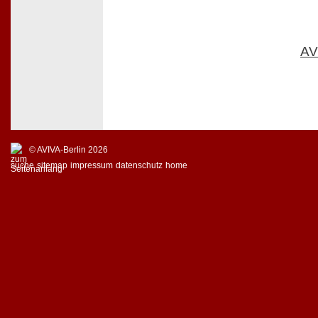
AV
© AVIVA-Berlin 2026
suche
sitemap
impressum
datenschutz
home