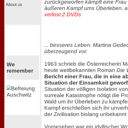
zurückgeworfen kämpft eine Frau
About us
äußeren Kampf ums Überleben, auc
verlost 2 DVDs
... besseres Leben. Martina Gedec
überzeugend vor.
1963 schrieb die Österreicherin M
We
heute weitbekannten Roman
Die
remember
Bericht einer Frau, die in eine 
Situation der Einsamkeit geworf
Situation der völligen Isolation v
surreale Katastrophe nötigt die Pro
Wald um ihr Überleben zu kämpfe
Kampf erschließen sich ihr unverho
der Zivilisation bislang unbekannt
Vorgesehen war ein idyllischer W