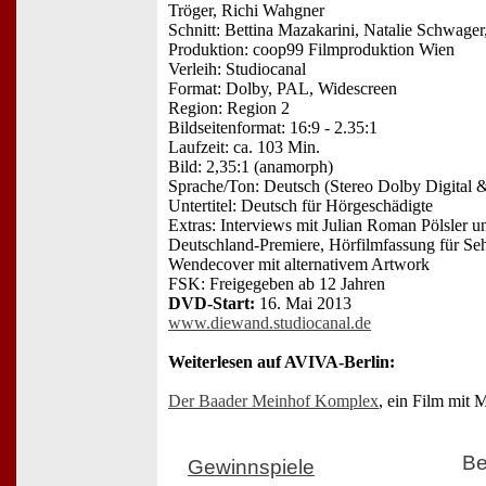
Tröger, Richi Wahgner
Schnitt: Bettina Mazakarini, Natalie Schwage
Produktion: coop99 Filmproduktion Wien
Verleih: Studiocanal
Format: Dolby, PAL, Widescreen
Region: Region 2
Bildseitenformat: 16:9 - 2.35:1
Laufzeit: ca. 103 Min.
Bild: 2,35:1 (anamorph)
Sprache/Ton: Deutsch (Stereo Dolby Digital &
Untertitel: Deutsch für Hörgeschädigte
Extras: Interviews mit Julian Roman Pölsler 
Deutschland-Premiere, Hörfilmfassung für Sehb
Wendecover mit alternativem Artwork
FSK: Freigegeben ab 12 Jahren
DVD-Start:
16. Mai 2013
www.diewand.studiocanal.de
Weiterlesen auf AVIVA-Berlin:
Der Baader Meinhof Komplex
, ein Film mit 
Be
Gewinnspiele