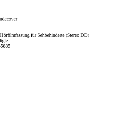
endecover
Hörfilmfassung für Sehbehinderte (Stereo DD)
digte
65885