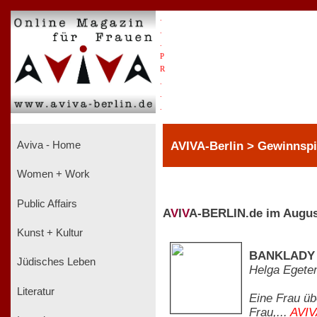
.
.
.
P
R
.
.
.
AVIVA-Berlin > Gewinnspi
Aviva - Home
Women + Work
Public Affairs
A
V
I
V
A-BERLIN.de im Augus
Kunst + Kultur
BANKLADY - 
Jüdisches Leben
Helga Egete
Literatur
Eine Frau übe
Frau,...
AVIV