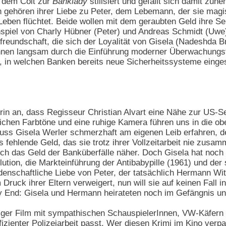
t dem Colt zur
Banklady
stilisiert und gefällt sich damit zu
gehören ihrer Liebe zu Peter, dem Lebemann, der sie magisc
n Leben flüchtet. Beide wollen mit dem geraubten Geld ihre
el von Charly Hübner (Peter) und Andreas Schmidt (Uwe) v
reundschaft, die sich der Loyalität von Gisela (Nadeshda 
nen langsam durch die Einführung moderner Überwachungste
t, in welchen Banken bereits neue Sicherheitssysteme eingese
rin an, dass Regisseur Christian Alvart eine Nähe zur US-S
eichen Farbtöne und eine ruhige Kamera führen uns in die ob
ss Gisela Werler schmerzhaft am eigenen Leib erfahren, d
fehlende Geld, das sie trotz ihrer Vollzeitarbeit nie zusam
urch das Geld der Banküberfälle näher. Doch Gisela hat noch 
ution, die Markteinführung der Antibabypille (1961) und de
leidenschaftliche Liebe von Peter, der tatsächlich Hermann Wi
Druck ihrer Eltern verweigert, nun will sie auf keinen Fall i
py End: Gisela und Hermann heirateten noch im Gefängnis un
iger Film mit sympathischen SchauspielerInnen, VW-Käfern 
izienter Polizeiarbeit passt. Wer diesen Krimi im Kino verp