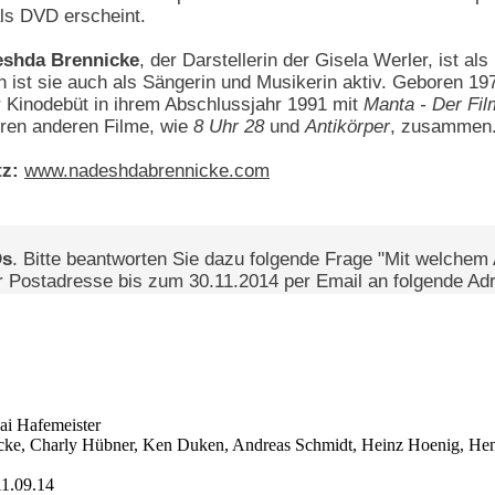
ls DVD erscheint.
deshda Brennicke
, der Darstellerin der Gisela Werler, ist 
in ist sie auch als Sängerin und Musikerin aktiv. Geboren 19
r Kinodebüt in ihrem Abschlussjahr 1991 mit
Manta - Der Fil
reren anderen Filme, wie
8 Uhr 28
und
Antikörper
, zusammen
z:
www.nadeshdabrennicke.com
Ds
. Bitte beantworten Sie dazu folgende Frage "Mit welchem 
er Postadresse bis zum 30.11.2014 per Email an folgende A
ai Hafemeister
icke, Charly Hübner, Ken Duken, Andreas Schmidt, Heinz Hoenig, Hen
1.09.14