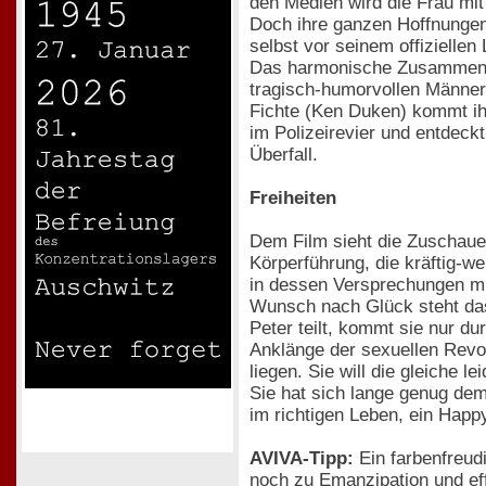
den Medien wird die Frau mi
Doch ihre ganzen Hoffnungen 
selbst vor seinem offizielle
Das harmonische Zusammenspi
tragisch-humorvollen Männerf
Fichte (Ken Duken) kommt ih
im Polizeirevier und entdeck
Überfall.
Freiheiten
Dem Film sieht die Zuschaue
Körperführung, die kräftig-w
in dessen Versprechungen mu
Wunsch nach Glück steht das 
Peter teilt, kommt sie nur d
Anklänge der sexuellen Revol
liegen. Sie will die gleiche 
Sie hat sich lange genug dem 
im richtigen Leben, ein Hap
AVIVA-Tipp:
Ein farbenfreud
noch zu Emanzipation und eff