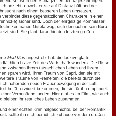
nehmend selbst in den Schlagzeilen der Tageszeitungen.
h anzieht, obwohl er sie auf Distanz hält und der
 Sehnsucht nach einem besseren Leben umsetzen.
erbindet diese gegensätzlichen Charaktere in einer
Brennicke) sicher sind. Doch der ehrgeizige Kommissar
chniken näher. Gisela wagt sich dennoch in sein Büro
tzt sind. Sie plant daraufhin den letzten großen
erie
Mad Man
angestrebt hat: die laszive glatte
erflächlich brave Zeit des Wirtschaftswunders. Die Risse
enn zwischen ihrem tatsächlichen Leben und ihrem
men sparen wird. Ihren Traum von Capri, den sie mit
weitere Träume von Freiheiten, die bereits durch die
r sich nähernden neuen Frauenbewegung in der Luft
ttorf heißt, erwidert bekommen, die sie für ihn empfindet.
n einer Vernunftehe landen. Hier gibt es im Film, wie auch
d bleiben ihr restliches Leben zusammen.
und einer echten Kriminalgeschichte, bei der Romantik
asst, sollte ihn sich gemütlich zuhause vor dem großen