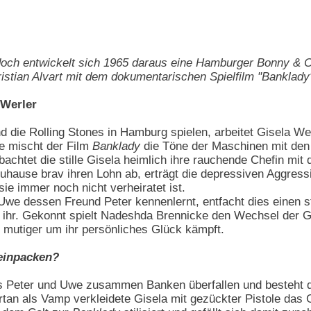
 doch entwickelt sich 1965 daraus eine Hamburger Bonny & 
stian Alvart mit dem dokumentarischen Spielfilm "Banklady"
 Werler
und die Rolling Stones in Hamburg spielen, arbeitet Gisela 
e mischt der Film
Banklady
die Töne der Maschinen mit den
bachtet die stille Gisela heimlich ihre rauchende Chefin mit
zuhause brav ihren Lohn ab, erträgt die depressiven Aggressi
sie immer noch nicht verheiratet ist.
 Uwe dessen Freund Peter kennenlernt, entfacht dies einen 
n ihr. Gekonnt spielt Nadeshda Brennicke den Wechsel der G
r mutiger um ihr persönliches Glück kämpft.
 einpacken?
ss Peter und Uwe zusammen Banken überfallen und besteht d
fortan als Vamp verkleidete Gisela mit gezückter Pistole da