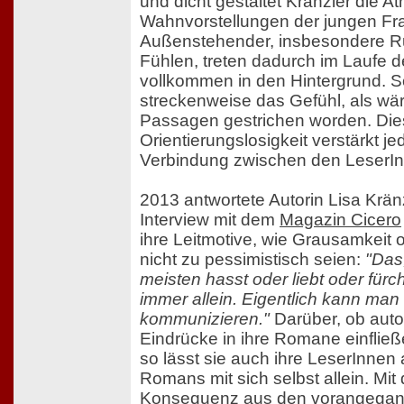
und dicht gestaltet Kränzler die 
Wahnvorstellungen der jungen Fr
Außenstehender, insbesondere R
Fühlen, treten dadurch im Laufe d
vollkommen in den Hintergrund. S
streckenweise das Gefühl, als wär
Passagen gestrichen worden. Dies
Orientierungslosigkeit verstärkt je
Verbindung zwischen den LeserInn
2013 antwortete Autorin Lisa Krän
Interview mit dem
Magazin Cicero
ihre Leitmotive, wie Grausamkeit 
nicht zu pessimistisch seien:
"Das
meisten hasst oder liebt oder fürch
immer allein. Eigentlich kann man 
kommunizieren."
Darüber, ob auto
Eindrücke in ihre Romane einfließ
so lässt sie auch ihre LeserInne
Romans mit sich selbst allein. Mit
Konsequenz aus den vorangegan