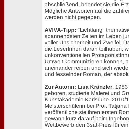
abschließend, beendet sie die Erz
Mögliche Antworten auf die zahlre
werden nicht gegeben.
AVIVA-Tipp:
"Lichtfang" thematisi
spannendsten Zeiten im Leben j
voller Unsicherheit und Zweifel. Da
die LeserInnen daran teilhaben, wi
unkonventionellen ProtagonistInnen
Umwelt kommunizieren können, a
aneinander reiben und sich wieder 
und fesselnder Roman, der absolut
Zur Autorin: Lisa Kränzler
, 1983
geboren, studierte Malerei und Gra
Kunstakademie Karlsruhe. 2010/1
Meisterschülerin bei Prof. Tatjana 
veröffentliche sie ihren ersten R
gewann kurz darauf beim Ingebo
Wettbewerb den 3sat-Preis für ei