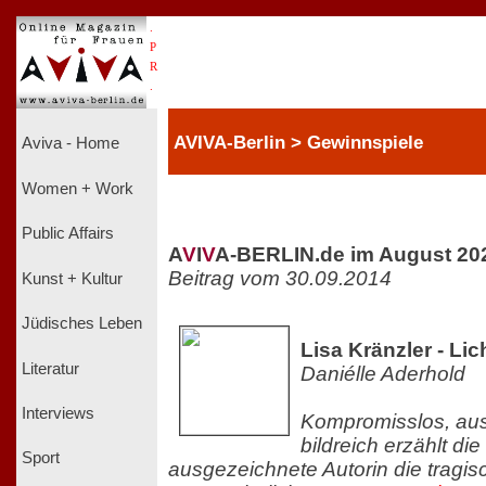
.
P
R
.
AVIVA-Berlin > Gewinnspiele
Aviva - Home
Women + Work
Public Affairs
A
V
I
V
A-BERLIN.de im August 20
Beitrag vom 30.09.2014
Kunst + Kultur
Jüdisches Leben
Lisa Kränzler - Li
Literatur
Daniélle Aderhold
Interviews
Kompromisslos, aus
bildreich erzählt di
Sport
ausgezeichnete Autorin die tragis