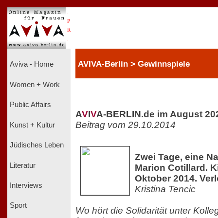
.
P
R
.
AVIVA-Berlin > Gewinnspiele
Aviva - Home
Women + Work
Public Affairs
A
V
I
V
A-BERLIN.de im August 20
Beitrag vom 29.10.2014
Kunst + Kultur
Jüdisches Leben
Zwei Tage, eine Na
Literatur
Marion Cotillard. K
Oktober 2014. Ver
Interviews
Kristina Tencic
Sport
Wo hört die Solidarität unter Koll