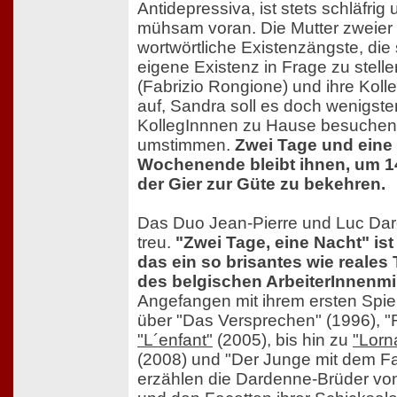
Antidepressiva, ist stets schläfrig
mühsam voran. Die Mutter zweier 
wortwörtliche Existenzängste, die 
eigene Existenz in Frage zu stell
(Fabrizio Rongione) und ihre Kolle
auf, Sandra soll es doch wenigste
KollegInnnen zu Hause besuchen 
umstimmen.
Zwei Tage und eine 
Wochenende bleibt ihnen, um 1
der Gier zur Güte zu bekehren.
Das Duo Jean-Pierre und Luc Dard
treu.
"Zwei Tage, eine Nacht" is
das ein so brisantes wie reale
des belgischen ArbeiterInnenmi
Angefangen mit ihrem ersten Spiel
über "Das Versprechen" (1996), "
"L´enfant"
(2005), bis hin zu
"Lorn
(2008) und "Der Junge mit dem Fa
erzählen die Dardenne-Brüder von