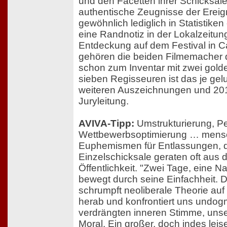
und den Facetten ihrer Schicksale
authentische Zeugnisse der Ereign
gewöhnlich lediglich in Statistike
eine Randnotiz in der Lokalzeitung 
Entdeckung auf dem Festival in C
gehören die beiden Filmemacher do
schon zum Inventar mit zwei gol
sieben Regisseuren ist das je gel
weiteren Auszeichnungen und 201
Juryleitung.
AVIVA-Tipp:
Umstrukturierung, Per
Wettbewerbsoptimierung … mensch
Euphemismen für Entlassungen, 
Einzelschicksale geraten oft aus
Öffentlichkeit. "Zwei Tage, eine N
bewegt durch seine Einfachheit.
schrumpft neoliberale Theorie auf
herab und konfrontiert uns undogm
verdrängten inneren Stimme, uns
Moral. Ein großer, doch indes leise