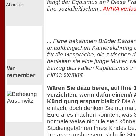
fängt der Egoismus an? Diese Frag
About us
ihre sozialkritischen ..
AVIVA verlos
... Filme bekannten Brüder Darden
unaufdringlichen Kameraführung 
für die Gespräche, die zwischen de
begleiten sie eine junge Mutter, w
Einzug des kalten Kapitalismus in
We
Firma stemmt.
remember
Wären Sie dazu bereit, auf Ihre
verzichten, wenn dafür einem/r 
Kündigung erspart bleibt?
Die A
einfach, doch denken Sie nur mal,
Euro alles machen könnten, was Si
normalerweise nicht leisten könne
Studiengebühren Ihres Kindes bez
Terrasse ausbessern, sich die S