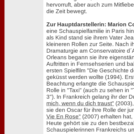
hervorruft, aber auch zum Mitfie
die Zeit bewegt.
Zur Hauptdarstellerin: Marion Co
eine Schauspielfamilie in Paris hi
als Kind stand sie ihrem Vater Jea
kleineren Rollen zur Seite. Nach 
Dramaturgie am Conservatoire d´A
Orleans begann sie ihre eigenstän
Auftritten in Fernsehserien und ba
ersten Spielfilm "Die Geschichte 
geküsst werden wollte (1994). Erst
Beachtung erlangte die Schauspiel
Rolle in "Taxi" (auch zu sehen in "
3"). In Frankreich gelang ihr der 
mich, wenn du dich traust"
(2003),
sie den Oscar für ihre Rolle der ju
Vie En Rose"
(2007) erhalten hat, 
Heute gehört sie zu den bestbeza
Schauspielerinnen Frankreichs u