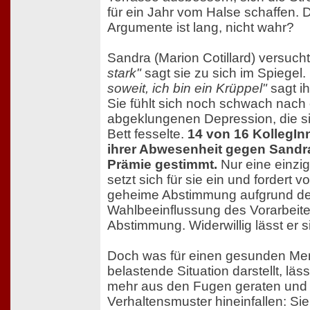
für ein Jahr vom Halse schaffen. D
Argumente ist lang, nicht wahr?
Sandra (Marion Cotillard) versuch
stark"
sagt sie zu sich im Spiegel.
soweit, ich bin ein Krüppel"
sagt i
Sie fühlt sich noch schwach nach 
abgeklungenen Depression, die sie
Bett fesselte.
14 von 16 KollegI
ihrer Abwesenheit gegen Sandra
Prämie gestimmt.
Nur eine einzig
setzt sich für sie ein und fordert 
geheime Abstimmung aufgrund der
Wahlbeeinflussung des Vorarbeiter
Abstimmung. Widerwillig lässt er s
Doch was für einen gesunden Me
belastende Situation darstellt, lä
mehr aus den Fugen geraten und 
Verhaltensmuster hineinfallen: Si