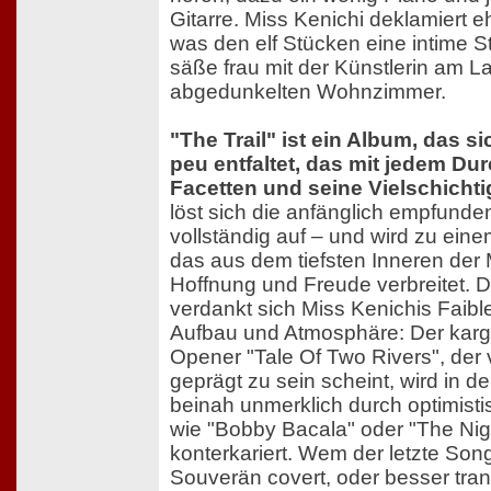
Gitarre. Miss Kenichi deklamiert eh
was den elf Stücken eine intime S
säße frau mit der Künstlerin am L
abgedunkelten Wohnzimmer.
"The Trail" ist ein Album, das s
peu entfaltet, das mit jedem D
Facetten und seine Vielschichtig
löst sich die anfänglich empfunde
vollständig auf – und wird zu ein
das aus dem tiefsten Inneren de
Hoffnung und Freude verbreitet. 
verdankt sich Miss Kenichis Faibl
Aufbau und Atmosphäre: Der karge
Opener "Tale Of Two Rivers", der
geprägt zu sein scheint, wird in d
beinah unmerklich durch optimisti
wie "Bobby Bacala" oder "The Ni
konterkariert. Wem der letzte So
Souverän covert, oder besser tran