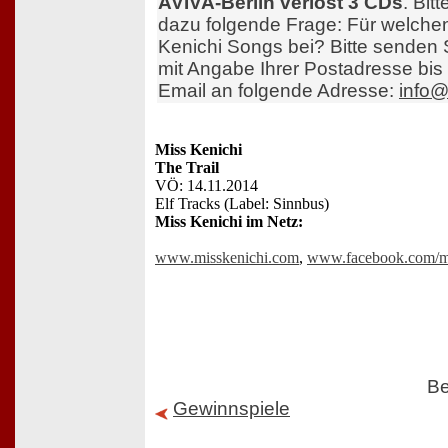
AVIVA-Berlin verlost 3 CDs
. Bit
dazu folgende Frage: Für welch
Kenichi Songs bei? Bitte senden 
mit Angabe Ihrer Postadresse bi
Email an folgende Adresse:
info@
Miss Kenichi
The Trail
VÖ: 14.11.2014
Elf Tracks (Label: Sinnbus)
Miss Kenichi im Netz:
www.misskenichi.com
,
www.facebook.com/mi
Be
Gewinnspiele