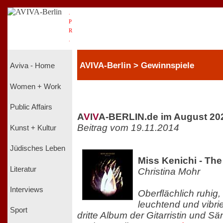
.
P
R
.
AVIVA-Berlin > Gewinnspiele
Aviva - Home
Women + Work
Public Affairs
A
V
I
V
A-BERLIN.de im August 20
Beitrag vom 19.11.2014
Kunst + Kultur
Jüdisches Leben
Miss Kenichi - The
Literatur
Christina Mohr
Interviews
Oberflächlich ruhig,
leuchtend und vibr
Sport
dritte Album der Gitarristin und Sä