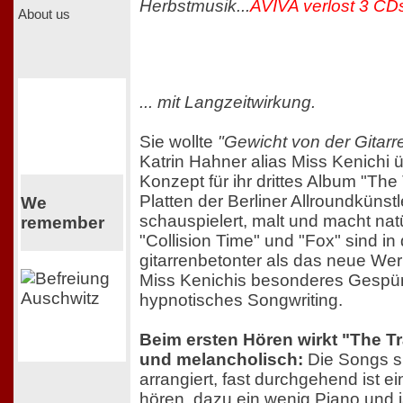
Herbstmusik...
AVIVA verlost 3 CD
About us
... mit Langzeitwirkung.
Sie wollte
"Gewicht von der Gitar
Katrin Hahner alias Miss Kenichi 
Konzept für ihr drittes Album "The 
Platten der Berliner Allroundkünstle
We
schauspielert, malt und macht natü
remember
"Collision Time" und "Fox" sind in 
gitarrenbetonter als das neue We
Miss Kenichis besonderes Gespür 
hypnotisches Songwriting.
Beim ersten Hören wirkt "The Tra
und melancholisch:
Die Songs s
arrangiert, fast durchgehend ist 
hören, dazu ein wenig Piano und j