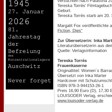
versuchten nach Palästina zu
Tereska Torrès' Filmtagebuch 
Geburt.
Tereska Torrès starb am 20. 
Margalit Fox veröffentlichte a
Fiction, Dies"
Zur Übersetzerin: Inka Mar
Literaturübersetzerin aus de
Quelle: Verlagsinformation
Tereska Torrès
Frauenkaserne
Originaltitel: Women´s Barra
Übersetzt von Inka Marter
Hardcover mit Schutzumschl
ISBN 978-3-944153-26-1
Preis 16,90 Euro (D), 17,30 
LOUISODER Verlag, erschie
www.louisoder-verlag.de