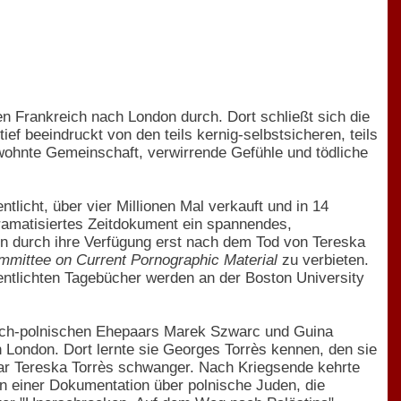
n Frankreich nach London durch. Dort schließt sich die
ief beeindruckt von den teils kernig-selbstsicheren, teils
ewohnte Gemeinschaft, verwirrende Gefühle und tödliche
licht, über vier Millionen Mal verkauft und in 14
dramatisiertes Zeitdokument ein spannendes,
en durch ihre Verfügung erst nach dem Tod von Tereska
mittee on Current Pornographic Material
zu verbieten.
entlichten Tagebücher werden an der Boston University
isch-polnischen Ehepaars Marek Szwarc und Guina
n London. Dort lernte sie Georges Torrès kennen, den sie
 war Tereska Torrès schwanger. Nach Kriegsende kehrte
an einer Dokumentation über polnische Juden, die