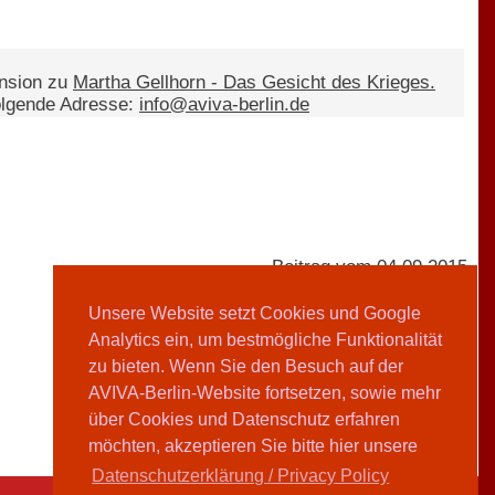
ension zu
Martha Gellhorn - Das Gesicht des Krieges.
olgende Adresse:
info@aviva-berlin.de
Beitrag vom 04.09.2015
Unsere Website setzt Cookies und Google
Analytics ein, um bestmögliche Funktionalität
AVIVA-Redaktion
zu bieten. Wenn Sie den Besuch auf der
AVIVA-Berlin-Website fortsetzen, sowie mehr
Teilen
über Cookies und Datenschutz erfahren
möchten, akzeptieren Sie bitte hier unsere
Datenschutzerklärung / Privacy Policy