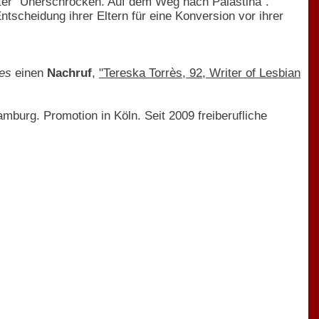
unter "Unerschrocken. Auf dem Weg nach Palästina".
ntscheidung ihrer Eltern für eine Konversion vor ihrer
es
einen
Nachruf
,
"Tereska Torrès, 92, Writer of Lesbian
burg. Promotion in Köln. Seit 2009 freiberufliche