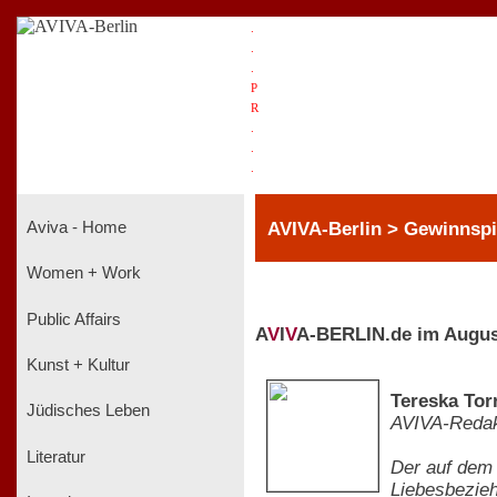
.
.
.
P
R
.
.
.
AVIVA-Berlin > Gewinnspi
Aviva - Home
Women + Work
Public Affairs
A
V
I
V
A-BERLIN.de im Augus
Kunst + Kultur
Tereska Tor
Jüdisches Leben
AVIVA-Redak
Literatur
Der auf dem 
Liebesbezieh