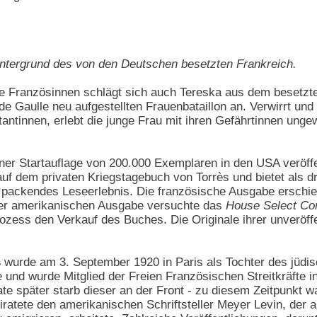
intergrund des von den Deutschen besetzten Frankreich.
e Französinnen schlägt sich auch Tereska aus dem besetzte
 Gaulle neu aufgestellten Frauenbataillon an. Verwirrt und t
antinnen, erlebt die junge Frau mit ihren Gefährtinnen ung
ner Startauflage von 200.000 Exemplaren in den USA veröffent
auf dem privaten Kriegstagebuch von Torrès und bietet als 
h packendes Leseerlebnis. Die französische Ausgabe erschi
der amerikanischen Ausgabe versuchte das
House Select Com
ozess den Verkauf des Buches. Die Originale ihrer unveröff
s
wurde am 3. September 1920 in Paris als Tochter des jüd
e und wurde Mitglied der Freien Französischen Streitkräfte i
ate später starb dieser an der Front - zu diesem Zeitpunkt
iratete den amerikanischen Schriftsteller Meyer Levin, der 