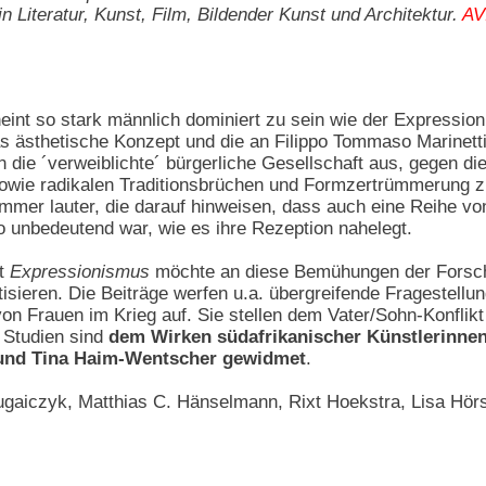
n Literatur, Kunst, Film, Bildender Kunst und Architektur.
AV
int so stark männlich dominiert zu sein wie der Expressioni
as ästhetische Konzept und die an Filippo Tommaso Marinetti
die ´verweiblichte´ bürgerliche Gesellschaft aus, gegen die
sowie radikalen Traditionsbrüchen und Formzertrümmerung zu
immer lauter, die darauf hinweisen, dass auch eine Reihe vo
o unbedeutend war, wie es ihre Rezeption nahelegt.
ft
Expressionismus
möchte an diese Bemühungen der Forschu
isieren. Die Beiträge werfen u.a. übergreifende Fragestellu
von Frauen im Krieg auf. Sie stellen dem Vater/Sohn-Konflik
e Studien sind
dem Wirken südafrikanischer Künstlerinnen 
 und Tina Haim-Wentscher gewidmet
.
ugaiczyk, Matthias C. Hänselmann, Rixt Hoekstra, Lisa Hör