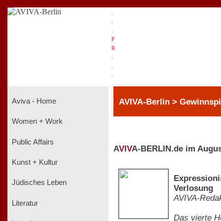
.
.
.
P
R
.
.
.
AVIVA-Berlin > Gewinnspi
Aviva - Home
Women + Work
Public Affairs
A
V
I
V
A-BERLIN.de im Augus
Kunst + Kultur
Expressioni
Jüdisches Leben
Verlosung
AVIVA-Redak
Literatur
Das vierte H