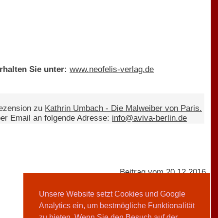
halten Sie unter:
www.neofelis-verlag.de
Rezension zu
Kathrin Umbach - Die Malweiber von Paris.
er Email an folgende Adresse:
info@aviva-berlin.de
Beitrag vom 20.12.2016
Unsere Website setzt Cookies und Google
Analytics ein, um bestmögliche Funktionalität
AVIVA-Redaktion
zu bieten. Wenn Sie den Besuch auf der