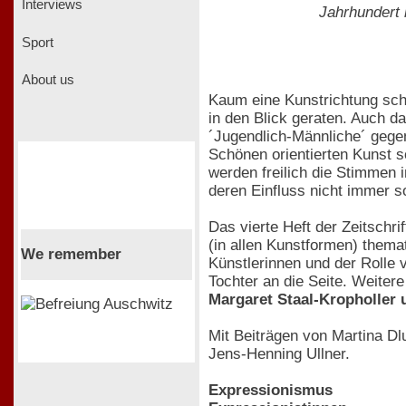
Interviews
Jahrhundert i
Sport
About us
Kaum eine Kunstrichtung sche
in den Blick geraten. Auch d
´Jugendlich-Männliche´ gegen 
Schönen orientierten Kunst 
werden freilich die Stimmen 
deren Einfluss nicht immer s
Das vierte Heft der Zeitschri
(in allen Kunstformen) themat
We remember
Künstlerinnen und der Rolle 
Tochter an die Seite. Weiter
Margaret Staal-Kropholler
Mit Beiträgen von Martina Dl
Jens-Henning Ullner.
Expressionismus