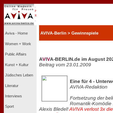
.
P
R
.
AVIVA-Berlin > Gewinnspiele
Aviva - Home
Women + Work
Public Affairs
A
V
I
V
A-BERLIN.de im August 20
Beitrag vom 23.01.2009
Kunst + Kultur
Jüdisches Leben
Eine für 4 - Unter
Literatur
AVIVA-Redaktion
Interviews
Fortsetzung der bel
Romantik-Komödie m
Sport
Alexis Bledel!
AVIVA verlost 3x di