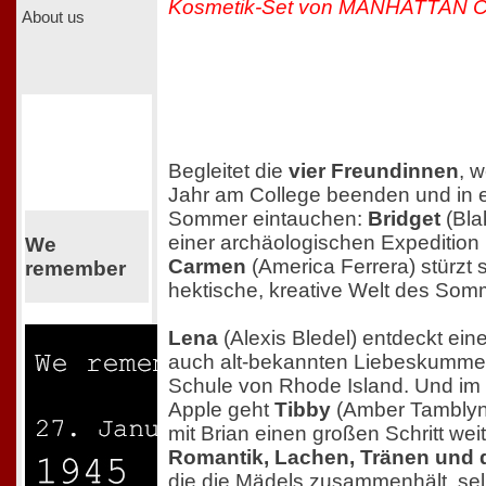
Kosmetik-Set von MANHATTAN
About us
Begleitet die
vier Freundinnen
, w
Jahr am College beenden und in 
Sommer eintauchen:
Bridget
(Blak
einer archäologischen Expedition i
We
Carmen
(America Ferrera) stürzt s
remember
hektische, kreative Welt des Som
Lena
(Alexis Bledel) entdeckt ein
auch alt-bekannten Liebeskummer
Schule von Rhode Island. Und im
Apple geht
Tibby
(Amber Tamblyn)
mit Brian einen großen Schritt weit
Romantik, Lachen, Tränen und 
die die Mädels zusammenhält, sel