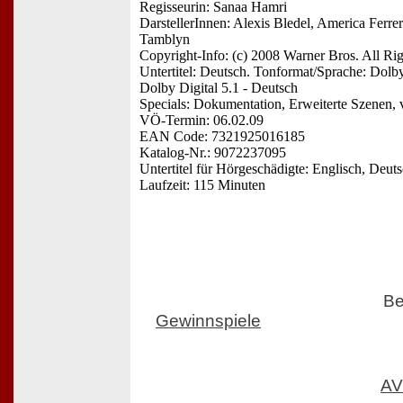
Regisseurin: Sanaa Hamri
DarstellerInnen: Alexis Bledel, America Ferre
Tamblyn
Copyright-Info: (c) 2008 Warner Bros. All Ri
Untertitel: Deutsch. Tonformat/Sprache: Dolby
Dolby Digital 5.1 - Deutsch
Specials: Dokumentation, Erweiterte Szenen, 
VÖ-Termin: 06.02.09
EAN Code: 7321925016185
Katalog-Nr.: 9072237095
Untertitel für Hörgeschädigte: Englisch, Deut
Laufzeit: 115 Minuten
Be
Gewinnspiele
AV