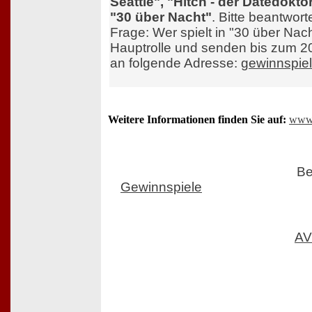
Seattle", "Hitch - der Datedokt
"30 über Nacht"
. Bitte beantwor
Frage: Wer spielt in "30 über Nach
Hauptrolle und senden bis zum 2
an folgende Adresse:
gewinnspiel
Weitere Informationen finden Sie auf:
www.
Be
Gewinnspiele
AV