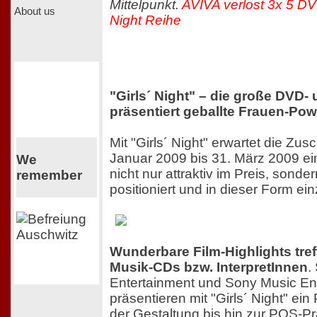
Mittelpunkt.
AVIVA verlost 3x 5 DV
About us
Night Reihe
"Girls´ Night" – die große DVD-
präsentiert geballte Frauen-Pow
Mit "Girls´ Night" erwartet die Zu
Januar 2009 bis 31. März 2009 e
We
nicht nur attraktiv im Preis, sonde
remember
positioniert und in dieser Form einz
Wunderbare Film-Highlights tref
Musik-CDs bzw. InterpretInnen
.
Entertainment und Sony Music En
präsentieren mit "Girls´ Night" ei
der Gestaltung bis hin zur POS-Pr