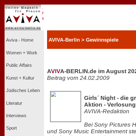
.
P
R
.
AVIVA-Berlin > Gewinnspiele
Aviva - Home
Women + Work
Public Affairs
A
V
I
V
A-BERLIN.de im August 20
Beitrag vom 24.02.2009
Kunst + Kultur
Jüdisches Leben
Girls´ Night - die
Literatur
Aktion - Verlosung
AVIVA-Redaktion
Interviews
Bei Sony Pictures 
Sport
und Sony Music Entertainment st