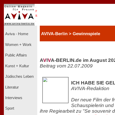
.
P
R
.
AVIVA-Berlin > Gewinnspiele
Aviva - Home
Women + Work
Public Affairs
A
V
I
V
A-BERLIN.de im August 20
Beitrag vom 22.07.2009
Kunst + Kultur
Jüdisches Leben
ICH HABE SIE GEL
Literatur
AVIVA-Redaktion
Interviews
Der neue Film der 
Schauspielerin und 
Sport
ihre Regiearbeit zu "Se souvenir d