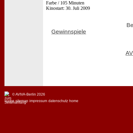
Farbe / 105 Minuten
Kinostart: 30. Juli 2009
Be
Gewinnspiele
AV
© AVIVA-Berlin 2026
suche
sitemap
impressum
datenschutz
home