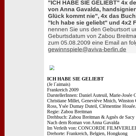
"ICH HABE SIE GELIEBT" 4x d
von Anna Gavalda, handsigniert
Glück kommt nie", 4x das Buc
"Ich habe sie geliebt" und 4x2 F
nennen Sie uns den Geburtsort u
Geburtsdatum von Zabou Breitma
zum 05.08.2009 eine Email an fo
gewinnspiele@aviva-berlin.de
ICH HABE SIE GELIEBT
(Je l´aimais)
Frankreich 2009
DarstellerInnen: Daniel Auteuil, Marie-Josée C
Christiane Millet, Geneviève Mnich, Winston
Ross, Ysée Dumay Duteil, Clémentine Houée
Regie: Zabou Breitman
Drehbuch: Zabou Breitman & Agnès de Sacy
Nach dem Roman von Anna Gavalda
Im Verleih von: CONCORDE FILMVERLE
Drehorte: Frankreich, Belgien, Hongkong