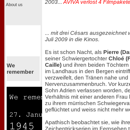
2003...
AVIVA verlost 4 Filmpaket
About us
... mit drei Césars ausgezeichne
Juli 2009 in die Kinos.
Es ist schon Nacht, als
Pierre (Da
seiner Schwiergertochter
Chloé (
Caille)
und ihren beiden Töchter
We
im Landhaus in den Bergen eintrifft
remember
verzweifelt, den Tränen nahe und 
Nervenzusammenbruch. Vor kurzem
Sohn Adrien verlassen worden, de
Verhältnis mit einer anderen Frau h
zu ihrem mürrischen Schwiegervat
geflüchtet und weiss nicht mehr we
Apathisch beobachtet sie, wie ihre
Zeichentrickserien im Fernsehen 