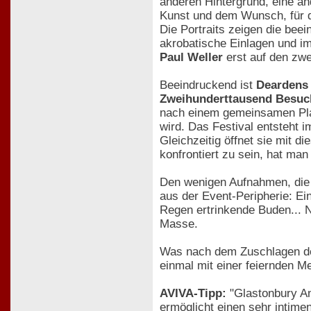
anderen Hintergrund, eine a
Kunst und dem Wunsch, für d
Die Portraits zeigen die bee
akrobatische Einlagen und im
Paul Weller
erst auf den zwe
Beeindruckend ist
Deardens 
Zweihunderttausend Besuc
nach einem gemeinsamen Plat
wird. Das Festival entsteht i
Gleichzeitig öffnet sie mit 
konfrontiert zu sein, hat man
Den wenigen Aufnahmen, die M
aus der Event-Peripherie: E
Regen ertrinkende Buden... 
Masse.
Was nach dem Zuschlagen de
einmal mit einer feiernden 
AVIVA-Tipp:
"Glastonbury An
ermöglicht einen sehr intime