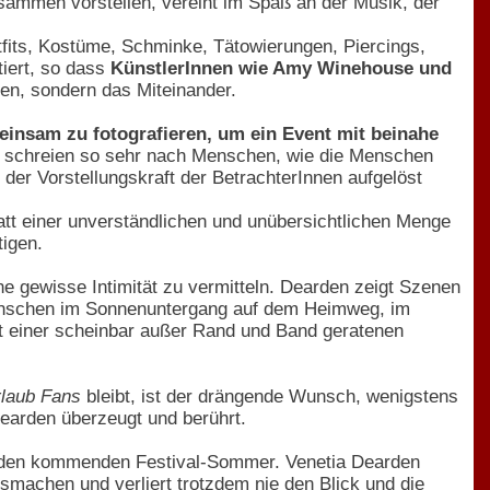
sammen vorstellen, vereint im Spaß an der Musik, der
tfits, Kostüme, Schminke, Tätowierungen, Piercings,
tiert, so dass
KünstlerInnen wie Amy Winehouse und
men, sondern das Miteinander.
insam zu fotografieren, um ein Event mit beinahe
rte schreien so sehr nach Menschen, wie die Menschen
er Vorstellungskraft der BetrachterInnen aufgelöst
att einer unverständlichen und unübersichtlichen Menge
tigen.
e gewisse Intimität zu vermitteln. Dearden zeigt Szenen
Menschen im Sonnenuntergang auf dem Heimweg, im
it einer scheinbar außer Rand und Band geratenen
Urlaub Fans
bleibt, ist der drängende Wunsch, wenigstens
earden überzeugt und berührt.
uf den kommenden Festival-Sommer. Venetia Dearden
usmachen und verliert trotzdem nie den Blick und die