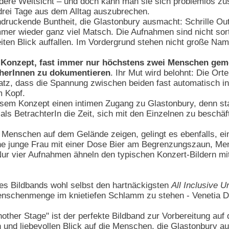
ndere Weltsicht – und doch kann man sie sich problemlos zu
rei Tage aus dem Alltag auszubrechen.
indruckende Buntheit, die Glastonbury ausmacht: Schrille Ou
mer wieder ganz viel Matsch. Die Aufnahmen sind nicht sor
iten Blick auffallen. Im Vordergrund stehen nicht große Na
Konzept, fast immer nur höchstens zwei Menschen geme
herInnen zu dokumentieren
. Ihr Mut wird belohnt: Die O
z, dass die Spannung zwischen beiden fast automatisch in d
m Kopf.
diesem Konzept einen intimen Zugang zu Glastonbury, denn st
 als BetrachterIn die Zeit, sich mit den Einzelnen zu beschäf
enschen auf dem Gelände zeigen, gelingt es ebenfalls, ein
ine junge Frau mit einer Dose Bier am Begrenzungszaun, 
Nur vier Aufnahmen ähneln den typischen Konzert-Bildern m
s Bildbands wohl selbst den hartnäckigsten
All Inclusive 
Menschenmenge im knietiefen Schlamm zu stehen - Venetia D
other Stage" ist der perfekte Bildband zur Vorbereitung a
n und liebevollen Blick auf die Menschen, die Glastonbury a