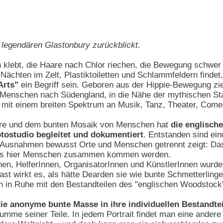
 legendären Glastonbury zurückblickt.
lebt, die Haare nach Chlor riechen, die Bewegung schwer f
ächten im Zelt, Plastiktoiletten und Schlammfeldern findet
Arts"
ein Begriff sein. Geboren aus der Hippie-Bewegung z
 Menschen nach Südengland, in die Nähe der mythischen Sta
mit einem breiten Spektrum an Musik, Tanz, Theater, Come
äre und dem bunten Mosaik von Menschen hat
die englisch
tostudio begleitet und dokumentiert
. Entstanden sind ei
Ausnahmen bewusst Orte und Menschen getrennt zeigt: Das F
ass hier Menschen zusammen kommen werden.
nnen, HelferInnen, OrganisatorInnen und KünstlerInnen wur
t wirkt es, als hätte Dearden sie wie bunte Schmetterlinge 
ch in Ruhe mit den Bestandteilen des "englischen Woodstock
die anonyme bunte Masse in ihre individuellen Bestandte
umme seiner Teile. In jedem Portrait findet man eine andere 