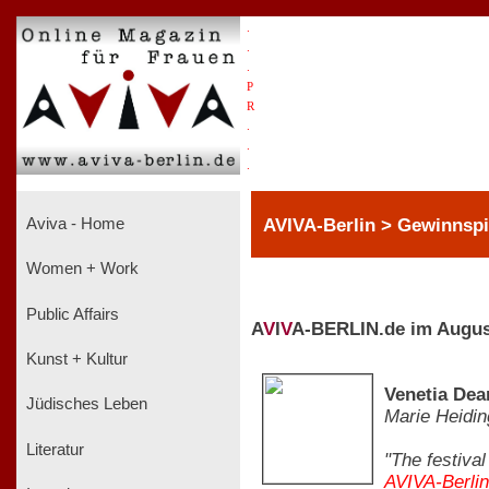
.
.
.
P
R
.
.
.
AVIVA-Berlin > Gewinnspi
Aviva - Home
Women + Work
Public Affairs
A
V
I
V
A-BERLIN.de im Augus
Kunst + Kultur
Venetia Dea
Jüdisches Leben
Marie Heidin
Literatur
"The festiva
AVIVA-Berlin