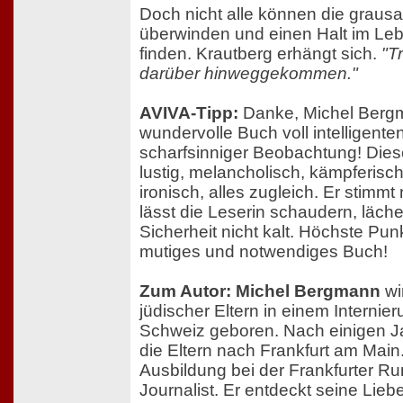
Doch nicht alle können die grau
überwinden und einen Halt im L
finden. Krautberg erhängt sich.
"Tr
darüber hinweggekommen."
AVIVA-Tipp:
Danke, Michel Bergm
wundervolle Buch voll intelligent
scharfsinniger Beobachtung! Diese
lustig, melancholisch, kämpferisch,
ironisch, alles zugleich. Er stimm
lässt die Leserin schaudern, läche
Sicherheit nicht kalt. Höchste Punk
mutiges und notwendiges Buch!
Zum Autor: Michel Bergmann
wi
jüdischer Eltern in einem Internier
Schweiz geboren. Nach einigen Ja
die Eltern nach Frankfurt am Main
Ausbildung bei der Frankfurter Ru
Journalist. Er entdeckt seine Lie