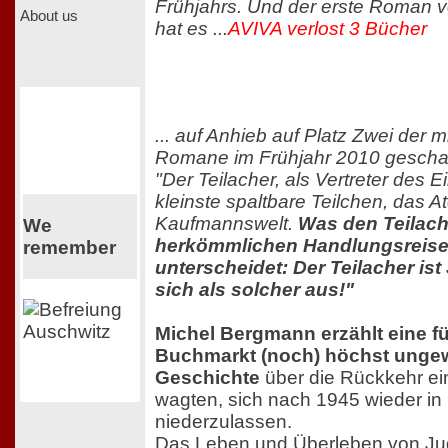
Frühjahrs. Und der erste Roman 
About us
hat es ...
AVIVA verlost 3 Bücher
... auf Anhieb auf Platz Zwei der 
Romane im Frühjahr 2010 geschaf
"Der Teilacher, als Vertreter des E
kleinste spaltbare Teilchen, das A
Kaufmannswelt.
Was den Teilac
We
herkömmlichen Handlungsreis
remember
unterscheidet: Der Teilacher ist
sich als solcher aus!"
Michel Bergmann erzählt eine f
Buchmarkt (noch) höchst unge
Geschichte
über die Rückkehr ein
wagten, sich nach 1945 wieder in
niederzulassen.
Das Leben und Überleben von Jud