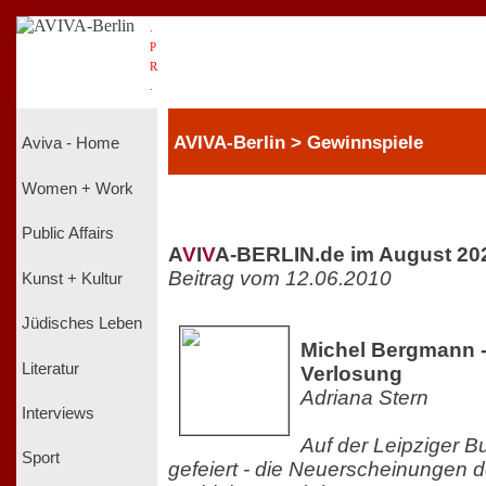
.
P
R
.
AVIVA-Berlin > Gewinnspiele
Aviva - Home
Women + Work
Public Affairs
A
V
I
V
A-BERLIN.de im August 20
Beitrag vom 12.06.2010
Kunst + Kultur
Jüdisches Leben
Michel Bergmann - 
Literatur
Verlosung
Adriana Stern
Interviews
Auf der Leipziger 
Sport
gefeiert - die Neuerscheinungen de