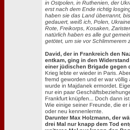
in Ostpolen, in Ruthenien, der Uk
erst nach dem Ende richtig losgi
haben sie das Land überrannt, bi
gedauert, weiß ich, Polen, Ukrain
Rote, Freikorps, Kosaken, Zariste
natürlich haben es alle gut gemein
getötet, um sie vor Schlimmerem 
David, der in Frankreich den Na
entkam, ging in den Widerstand
einer jüdischen Brigade gegen d
Krieg lebte er wieder in Paris. Abe
fremd geworden und er war völlig a
wurde in Majdanek ermordet. Eigen
nur ein paar Geschäftsbeziehunge
Frankfurt knüpfen... Doch dann ist
Wie einige seiner Freunde, die er i
oder neu kennenlernte.
Darunter Max Holzmann, der w
drei Mal nur knapp dem Tod ent