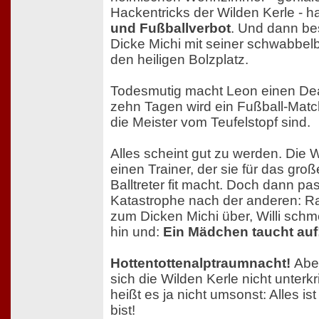
Hackentricks der Wilden Kerle - h
und Fußballverbot
. Und dann be
Dicke Michi mit seiner schwabbe
den heiligen Bolzplatz.
Todesmutig macht Leon einen Dea
zehn Tagen wird ein Fußball-Matc
die Meister vom Teufelstopf sind.
Alles scheint gut zu werden. Die W
einen Trainer, der sie für das gro
Balltreter fit macht. Doch dann pas
Katastrophe nach der anderen: Ra
zum Dicken Michi über, Willi schm
hin und:
Ein Mädchen taucht auf
Hottentottenalptraumnacht!
Abe
sich die Wilden Kerle nicht unterkr
heißt es ja nicht umsonst: Alles is
bist!