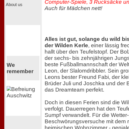
Computer-Spiele, 3 Rucksäcke u
About us
Auch für Mädchen nett!
Alles ist gut, solange du wild bi
der Wilden Kerle
, einer lässig f
hallt über den Teufelstopf. Der Bol
der sechs- bis zehnjährigen Jungs 
beste Fußballmannschaft der Welt! 
We
Leon, der Slalomdribbler. Sein gr
remember
Leons bester Freund Fabi, der kle
Brüder Juli und Joschka und de
das Dreamteam perfekt.
Doch in diesen Ferien sind die W
verfolgt. Dauerregen hat den Teufe
Sumpf verwandelt. Für die Wetter-
Beschwörungsversuche mit dem r
heimischen Wohnzimmer - geniale