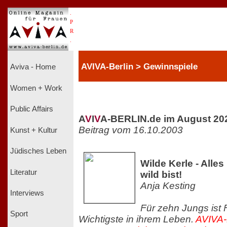
.
P
R
.
AVIVA-Berlin > Gewinnspiele
Aviva - Home
Women + Work
Public Affairs
A
V
I
V
A-BERLIN.de im August 20
Beitrag vom 16.10.2003
Kunst + Kultur
Jüdisches Leben
Wilde Kerle - Alles
Literatur
wild bist!
Anja Kesting
Interviews
Für zehn Jungs ist 
Sport
Wichtigste in ihrem Leben.
AVIVA-B