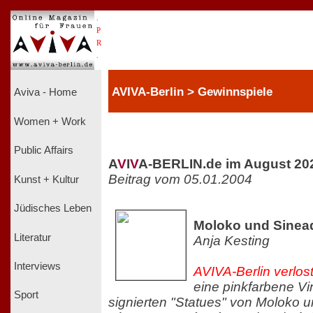
.
P
R
.
AVIVA-Berlin > Gewinnspiele
Aviva - Home
Women + Work
Public Affairs
A
V
I
V
A-BERLIN.de im August 20
Beitrag vom 05.01.2004
Kunst + Kultur
Jüdisches Leben
Moloko und Sinea
Literatur
Anja Kesting
Interviews
AVIVA-Berlin verlos
eine pinkfarbene Vi
Sport
signierten "Statues" von Moloko 