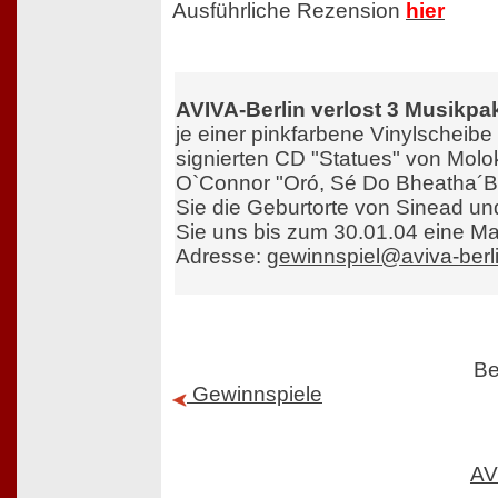
Ausführliche Rezension
hier
AVIVA-Berlin verlost 3 Musikpa
je einer pinkfarbene Vinylscheibe
signierten CD "Statues" von Mol
O`Connor "Oró, Sé Do Bheatha´Bh
Sie die Geburtorte von Sinead u
Sie uns bis zum 30.01.04 eine Ma
Adresse:
gewinnspiel@aviva-berl
Be
Gewinnspiele
AV