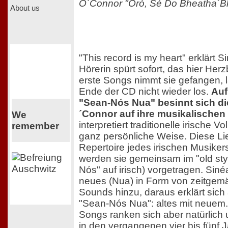
O`Connor "Oró, Sé Do Bheatha´Bh
About us
"This record is my heart" erklärt 
Hörerin spürt sofort, das hier Herzb
erste Songs nimmt sie gefangen, l
Ende der CD nicht wieder los.
Auf
"Sean-Nós Nua" besinnt sich die
´Connor auf ihre musikalischen
We
interpretiert traditionelle irische V
remember
ganz persönliche Weise. Diese L
Repertoire jedes irischen Musiker
werden sie gemeinsam im "old sty
Nós" auf irisch) vorgetragen. Sin
neues (Nua) in Form von zeitge
Sounds hinzu, daraus erklärt sich 
"Sean-Nós Nua": altes mit neuem. 
Songs ranken sich aber natürlich
in den vergangenen vier bis fünf 