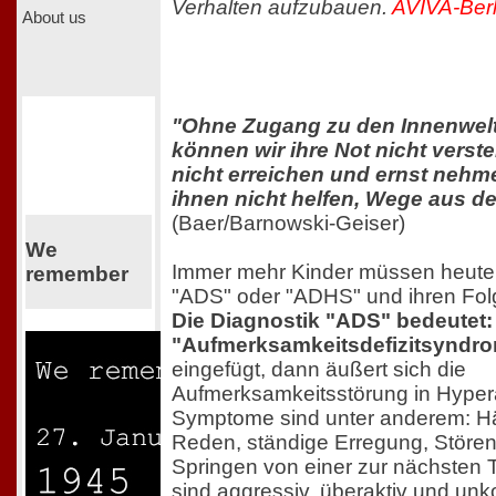
Verhalten aufzubauen.
AVIVA-Berl
About us
"Ohne Zugang zu den Innenwelt
können wir ihre Not nicht verst
nicht erreichen und ernst nehm
ihnen nicht helfen, Wege aus de
(Baer/Barnowski-Geiser)
We
Immer mehr Kinder müssen heute 
remember
"ADS" oder "ADHS" und ihren Fol
Die Diagnostik "ADS" bedeutet:
"Aufmerksamkeitsdefizitsyndr
eingefügt, dann äußert sich die
Aufmerksamkeitsstörung in Hyperak
Symptome sind unter anderem: Hä
Reden, ständige Erregung, Störe
Springen von einer zur nächsten Tä
sind aggressiv, überaktiv und unko