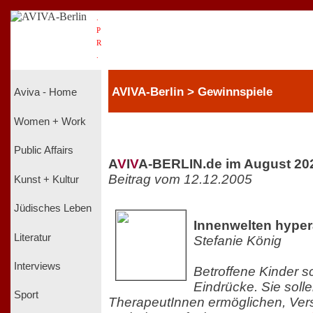
.
P
R
.
AVIVA-Berlin > Gewinnspiele
Aviva - Home
Women + Work
Public Affairs
A
V
I
V
A-BERLIN.de im August 20
Beitrag vom 12.12.2005
Kunst + Kultur
Jüdisches Leben
Innenwelten hyper
Literatur
Stefanie König
Interviews
Betroffene Kinder sc
Eindrücke. Sie soll
Sport
TherapeutInnen ermöglichen, Verst