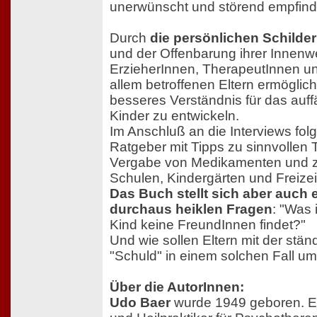
unerwünscht und störend empfind
Durch
die persönlichen Schilde
und der Offenbarung ihrer Innenwe
ErzieherInnen, TherapeutInnen un
allem betroffenen Eltern ermöglich
besseres Verständnis für das auffä
Kinder zu entwickeln.
Im Anschluß an die Interviews folg
Ratgeber mit Tipps zu sinnvollen 
Vergabe von Medikamenten und zu
Schulen, Kindergärten und Freizei
Das Buch stellt sich aber auch
durchaus heiklen Fragen
: "Was 
Kind keine FreundInnen findet?"
Und wie sollen Eltern mit der stä
"Schuld" in einem solchen Fall 
Über die AutorInnen:
Udo Baer
wurde 1949 geboren. Er