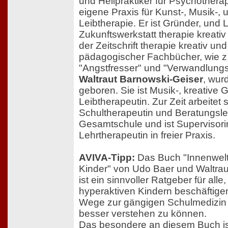
und Heilpraktiker für Psychotherap
eigene Praxis für Kunst-, Musik-, 
Leibtherapie. Er ist Gründer, und L
Zukunftswerkstatt therapie kreat
der Zeitschrift therapie kreativ un
pädagogischer Fachbücher, wie z.
"Angstfresser" und "Verwandlungsb
Waltraut Barnowski-Geiser
, wur
geboren. Sie ist Musik-, kreative 
Leibtherapeutin. Zur Zeit arbeitet s
Schultherapeutin und Beratungsleh
Gesamtschule und ist Supervisori
Lehrtherapeutin in freier Praxis.
AVIVA-Tipp:
Das Buch "Innenwelt
Kinder" von Udo Baer und Waltra
ist ein sinnvoller Ratgeber für alle,
hyperaktiven Kindern beschäftigen
Wege zur gängigen Schulmedizin
besser verstehen zu können.
Das besondere an diesem Buch is