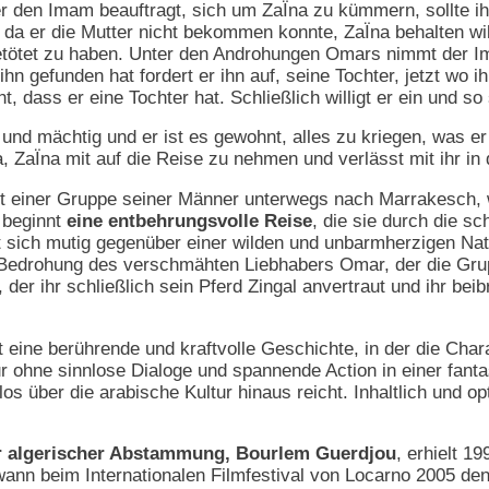
er den Imam beauftragt, sich um ZaÏna zu kümmern, sollte 
, da er die Mutter nicht bekommen konnte,
ZaÏna behalten w
 getötet zu haben. Unter den Androhungen Omars nimmt der 
 ihn gefunden hat fordert er ihn auf, seine Tochter, jetzt wo 
t, dass er eine Tochter hat. Schließlich willigt er ein und s
h und mächtig und er ist es gewohnt, alles zu kriegen, was 
, ZaÏna mit auf die Reise zu nehmen und verlässt mit ihr in
t einer Gruppe seiner Männer unterwegs nach Marrakesch, 
 beginnt
eine entbehrungsvolle Reise
, die sie durch die 
t sich mutig gegenüber einer wilden und unbarmherzigen Nat
Bedrohung des verschmähten Liebhabers Omar, der die Grup
der ihr schließlich sein Pferd Zingal anvertraut und ihr beibr
t eine berührende und kraftvolle Geschichte, in der die Cha
ur ohne sinnlose Dialoge und spannende Action in einer fanta
s über die arabische Kultur hinaus reicht. Inhaltlich und op
r algerischer Abstammung, Bourlem Guerdjou
, erhielt 1
ann beim Internationalen Filmfestival von Locarno 2005 de