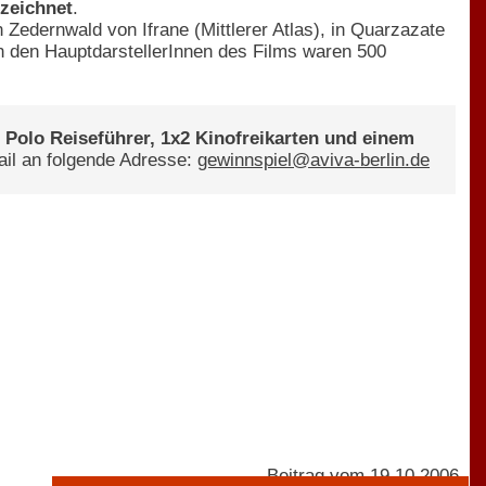
zeichnet
.
edernwald von Ifrane (Mittlerer Atlas), in Quarzazate
n den HauptdarstellerInnen des Films waren 500
o Polo Reiseführer, 1x2 Kinofreikarten und einem
ail an folgende Adresse:
gewinnspiel@aviva-berlin.de
Beitrag vom 19.10.2006