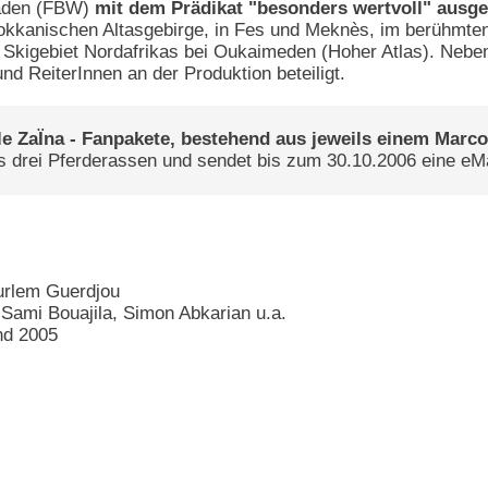
baden (FBW)
mit dem Prädikat "besonders wertvoll" ausge
kkanischen Altasgebirge, in Fes und Meknès, im berühmten Z
n Skigebiet Nordafrikas bei Oukaimeden (Hoher Atlas). Nebe
nd ReiterInnen an der Produktion beteiligt.
lle ZaÏna - Fanpakete, bestehend aus jeweils einem Marc
ns drei Pferderassen und sendet bis zum 30.10.2006 eine eM
ourlem Guerdjou
 Sami Bouajila, Simon Abkarian u.a.
nd 2005