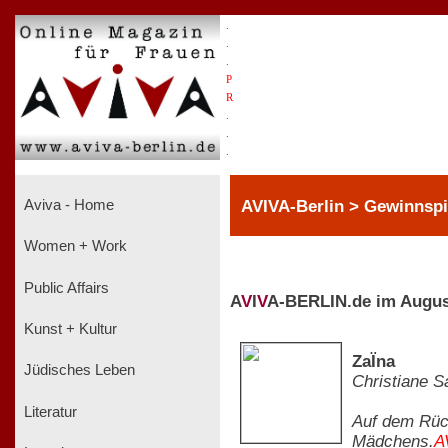
.
.
.
P
R
.
.
.
AVIVA-Berlin > Gewinnspi
Aviva - Home
Women + Work
Public Affairs
A
V
I
V
A-BERLIN.de im Augus
Kunst + Kultur
ZaÏna
Jüdisches Leben
Christiane S
Literatur
Auf dem Rück
Mädchens.
A