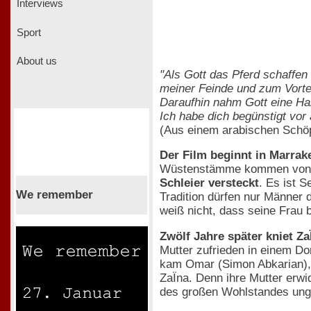
Interviews
Sport
About us
"Als Gott das Pferd schaffen 
meiner Feinde und zum Vorteil
Daraufhin nahm Gott eine Ha
Ich habe dich begünstigt vor 
(Aus einem arabischen Schö
Der Film beginnt in Marrak
Wüstenstämme kommen von üb
Schleier versteckt
. Es ist 
We remember
Tradition dürfen nur Männer
weiß nicht, dass seine Frau b
Zwölf Jahre später kniet Z
Mutter zufrieden in einem Dor
kam Omar (Simon Abkarian), e
ZaÏna. Denn ihre Mutter erwi
des großen Wohlstandes ungl