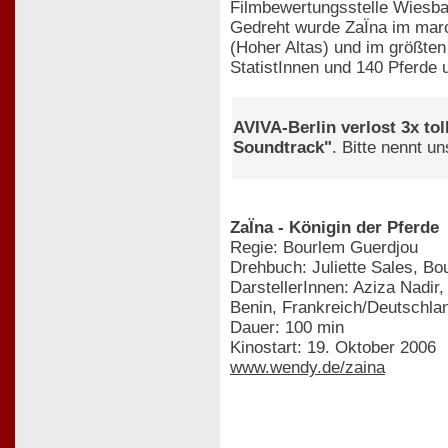
Filmbewertungsstelle Wies
Gedreht wurde ZaÏna im maro
(Hoher Altas) und im größte
StatistInnen und 140 Pferde u
AVIVA-Berlin verlost 3x to
Soundtrack"
. Bitte nennt u
ZaÏna - Königin der Pferde
Regie: Bourlem Guerdjou
Drehbuch: Juliette Sales, B
DarstellerInnen: Aziza Nadir,
Benin, Frankreich/Deutschla
Dauer: 100 min
Kinostart: 19. Oktober 2006
www.wendy.de/zaina