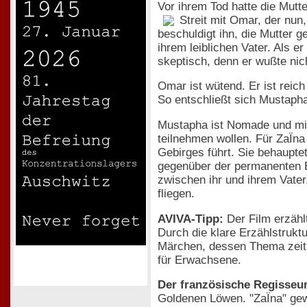
Vor ihrem Tod hatte die Mutt
Streit mit Omar, der nun
beschuldigt ihn, die Mutter
ihrem leiblichen Vater. Als er
skeptisch, denn er wußte nich
Omar ist wütend. Er ist reic
So entschließt sich Mustapha
Mustapha ist Nomade und mi
teilnehmen wollen. Für ZaÏna
Gebirges führt. Sie behaupte
gegenüber der permanenten 
zwischen ihr und ihrem Vater, 
fliegen.
AVIVA-Tipp:
Der Film erzähl
Durch die klare Erzählstrukt
Märchen, dessen Thema zeitlo
für Erwachsene.
Der französische Regisseu
Goldenen Löwen. "ZaÏna" gew