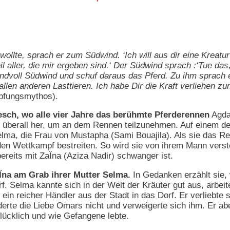
wollte, sprach er zum Südwind. ‘Ich will aus dir eine Kreat
 aller, die mir ergeben sind.‘ Der Südwind sprach :‘Tue das
ndvoll Südwind und schuf daraus das Pferd. Zu ihm sprach e
allen anderen Lasttieren. Ich habe Dir die Kraft verliehen zum
pfungsmythos).
esch, wo alle vier Jahre das berühmte Pferderennen
Agdal
erall her, um an dem Rennen teilzunehmen. Auf einem der
Selma, die Frau von Mustapha (Sami Bouajila). Als sie das R
 den Wettkampf bestreiten. So wird sie von ihrem Mann ve
ereits mit ZaÏna (Aziza Nadir) schwanger ist.
aÏna am Grab ihrer Mutter Selma.
In Gedanken erzählt sie, 
f. Selma kannte sich in der Welt der Kräuter gut aus, arbei
in reicher Händler aus der Stadt in das Dorf. Er verliebte 
derte die Liebe Omars nicht und verweigerte sich ihm. Er abe
ücklich und wie Gefangene lebte.