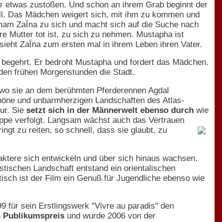
ihr etwas zustoßen. Und schon an ihrem Grab beginnt der
ill. Das Mädchen weigert sich, mit ihm zu kommen und
Imam ZaÏna zu sich und macht sich auf die Suche nach
ihre Mutter tot ist, zu sich zu nehmen. Mustapha ist
o sieht ZaÏna zum ersten mal in ihrem Leben ihren Vater.
er begehrt. Er bedroht Mustapha und fordert das Mädchen.
 den frühen Morgenstunden die Stadt.
wo sie an dem berühmten Pferderennen Agdal
schöne und unbarmherzigen Landschaften des Atlas-
ur. Sie
setzt sich in der Männerwelt ebenso durch
wie
pe verfolgt. Langsam wächst auch das Vertrauen
ingt zu reiten, so schnell,
dass sie glaubt, zu
raktere sich entwickeln und über sich hinaus wachsen.
stischen Landschaft entstand ein orientalischen
tisch ist der Film ein Genuß für Jugendliche ebenso wie
999 für sein Erstlingswerk "Vivre au paradis" den
n
Publikumspreis
und wurde 2006 von der