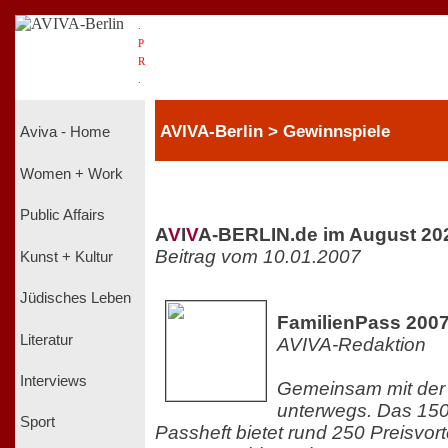
.
P
R
.
AVIVA-Berlin > Gewinnspiele
Aviva - Home
Women + Work
Public Affairs
A
V
I
V
A-BERLIN.de im August 20
Beitrag vom 10.01.2007
Kunst + Kultur
Jüdisches Leben
FamilienPass 2007 
Literatur
AVIVA-Redaktion
Interviews
Gemeinsam mit der
unterwegs. Das 150
Sport
Passheft bietet rund 250 Preisvort