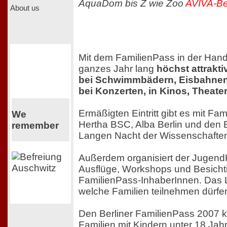
AquaDom bis Z wie Zoo
AVIVA-Ber
About us
Mit dem FamilienPass in der Hand 
ganzes Jahr lang
höchst attrakt
bei Schwimmbädern, Eisbahnen 
bei Konzerten, in Kinos, Theat
Ermäßigten Eintritt gibt es mit Fa
We
Hertha BSC, Alba Berlin und den 
remember
Langen Nacht der Wissenschafte
Außerdem organisiert der Jugend
Ausflüge, Workshops und Besichti
FamilienPass-InhaberInnen. Das L
welche Familien teilnehmen dürfe
Den Berliner FamilienPass 2007 k
Familien mit Kindern unter 18 Jah