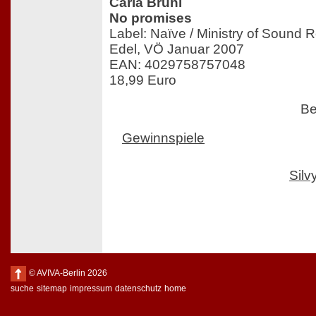
Carla Bruni
No promises
Label: Naïve / Ministry of Sound
Edel, VÖ Januar 2007
EAN: 4029758757048
18,99 Euro
Be
Gewinnspiele
Sil
© AVIVA-Berlin 2026
suche
sitemap
impressum
datenschutz
home