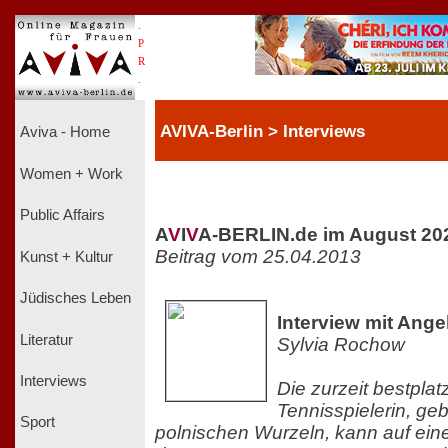
.
P
R
.
AVIVA-Berlin > Interviews
Aviva - Home
Women + Work
Public Affairs
A
V
I
V
A-BERLIN.de im August 20
Beitrag vom 25.04.2013
Kunst + Kultur
Jüdisches Leben
Interview mit Ange
Literatur
Sylvia Rochow
Interviews
Die zurzeit bestplat
Tennisspielerin, geb
Sport
polnischen Wurzeln, kann auf einen