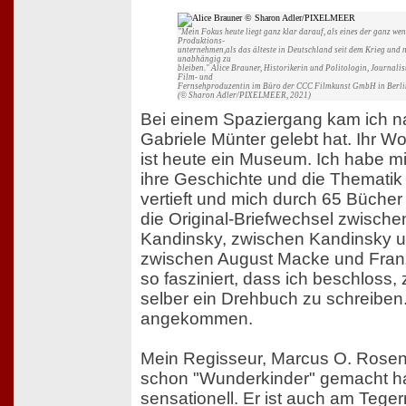
"Mein Fokus heute liegt ganz klar darauf, als eines der ganz w
Produktions-
unternehmen,als das älteste in Deutschland seit dem Krieg und 
unabhängig zu
bleiben." Alice Brauner, Historikerin und Politologin, Journali
Film- und
Fernsehproduzentin im Büro der CCC Filmkunst GmbH in Berli
(© Sharon Adler/PIXELMEER, 2021)
Bei einem Spaziergang kam ich 
Gabriele Münter gelebt hat. Ihr W
ist heute ein Museum. Ich habe m
ihre Geschichte und die Thematik
vertieft und mich durch 65 Büche
die Original-Briefwechsel zwische
Kandinsky, zwischen Kandinsky u
zwischen August Macke und Fran
so fasziniert, dass ich beschloss,
selber ein Drehbuch zu schreiben.
angekommen.
Mein Regisseur, Marcus O. Rosenm
schon "Wunderkinder" gemacht ha
sensationell. Er ist auch am Teg