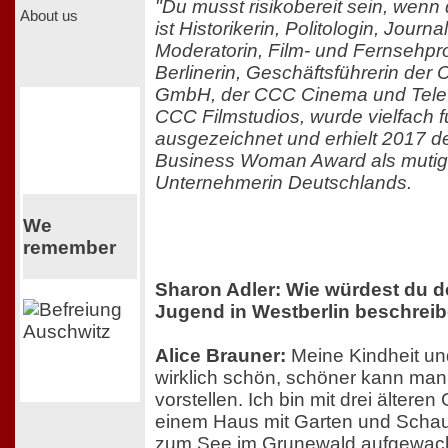
"Du musst risikobereit sein, wenn
About us
ist Historikerin, Politologin, Journa
Moderatorin, Film- und Fernsehpr
Berlinerin, Geschäftsführerin der
GmbH, der CCC Cinema und Tele
CCC Filmstudios, wurde vielfach fü
ausgezeichnet und erhielt 2017 d
Business Woman Award als mutigs
Unternehmerin Deutschlands.
We
remember
Sharon Adler: Wie würdest du d
Jugend in Westberlin beschrei
Alice Brauner:
Meine Kindheit u
wirklich schön, schöner kann man 
vorstellen. Ich bin mit drei ältere
einem Haus mit Garten und Scha
zum See im Grunewald aufgewach