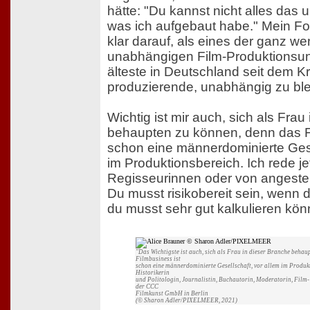
hätte: "Du kannst nicht alles das 
was ich aufgebaut habe." Mein Fo
klar darauf, als eines der ganz w
unabhängigen Film-Produktionsun
älteste in Deutschland seit dem K
produzierende, unabhängig zu ble
Wichtig ist mir auch, sich als Frau
behaupten zu können, denn das F
schon eine männerdominierte Gese
im Produktionsbereich. Ich rede je
Regisseurinnen oder von angestel
Du musst risikobereit sein, wenn 
du musst sehr gut kalkulieren kön
"Das Wichtigste ist auch, sich als Frau in dieser Branche behau
Filmbusiness ist
schon eine männerdominierte Gesellschaft, vor allem im Produkt
Historikerin
und Politologin, Journalistin, Buchautorin, Moderatorin, Film
der CCC
Filmkunst GmbH in Berlin
(© Sharon Adler/PIXELMEER, 2021)