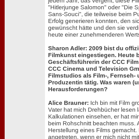
jedem Jahr, das vergeht, diese Fil
"Hitlerjunge Salomon" oder "Die 
Sans-Souci", die teilweise beim P
Erfolg generieren konnten, den si
gewünscht hätte und den sie verdi
heute einer zunehmenderen Werts
Sharon Adler: 2009 bist du offizi
Filmkunst eingestiegen. Heute b
Geschäftsführerin der CCC Fil
CCC Cinema und Television G
Filmstudios als Film-, Fernseh-
Produzentin tätig. Was waren (u
Herausforderungen?
Alice Brauner:
Ich bin mit Film 
Vater hat mich Drehbücher lesen l
Kalkulationen einsehen, er hat mir
beim Rohschnitt beachten muss. A
Herstellung eines Films gemacht. 
angetreten, wenn er mich nicht mi