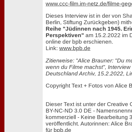
www.ccc-film.im-netz.de/filme-ge
Dieses Interview ist in der von Sh
Berlin, Stiftung Zurückgeben) mi
Reihe "Jüdinnen nach 1945. Er
Perspektiven"
am 15.2.2022 im D
online der bpb erschienen.
Link:
www.bpb.de
Zitierweise: "Alice Brauner: "Du mu
wenn du Filme machst", Interview m
Deutschland Archiv, 15.2.2022, Li
Copyright Text + Fotos von Alice 
Dieser Text ist unter der Creati
BY-NC-ND 3.0 DE - Namensnennun
kommerziell - Keine Bearbeitung 
veröffentlicht. Autorinnen: Alice B
für bpb.de