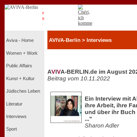
.
P
R
.
AVIVA-Berlin > Interviews
Aviva - Home
Women + Work
Public Affairs
A
V
I
V
A-BERLIN.de im August 20
Beitrag vom 10.11.2022
Kunst + Kultur
Jüdisches Leben
Ein Interview mit 
Literatur
ihre Arbeit, ihre F
und über ihr Buch 
Interviews
..."
Sharon Adler
Sport