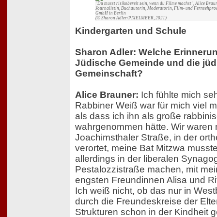
"Du musst risikobereit sein, wenn du Filme machst", Alice Braun
Journalistin, Buchautorin, Moderatorin, Film- und Fernsehpr
GmbH in Berlin
(© Sharon Adler/PIXELMEER, 2021)
Kindergarten und Schule
Sharon Adler: Welche Erinnerun
Jüdische Gemeinde und die jüd
Gemeinschaft?
Alice Brauner:
Ich fühlte mich se
Rabbiner Weiß war für mich viel m
als dass ich ihn als große rabbini
wahrgenommen hätte. Wir waren m
Joachimsthaler Straße, in der or
verortet, meine Bat Mitzwa musst
allerdings in der liberalen Synago
Pestalozzistraße machen, mit me
engsten Freundinnen Alisa und R
Ich weiß nicht, ob das nur in West
durch die Freundeskreise der Elte
Strukturen schon in der Kindheit 