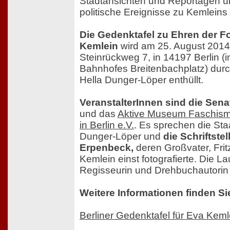
Stadtansichten und Reportagen üb
politische Ereignisse zu Kemleins
Die Gedenktafel zu Ehren der F
Kemlein
wird am 25. August 201
Steinrückweg 7, in 14197 Berlin (
Bahnhofes Breitenbachplatz) durc
Hella Dunger-Löper enthüllt.
VeranstalterInnen sind die Sen
und das
Aktive Museum Faschism
in Berlin e.V.
. Es sprechen die Sta
Dunger-Löper und
die Schriftste
Erpenbeck,
deren Großvater, Fri
Kemlein einst fotografierte. Die La
Regisseurin und Drehbuchautorin
Weitere Informationen finden Si
Berliner Gedenktafel für Eva Keml