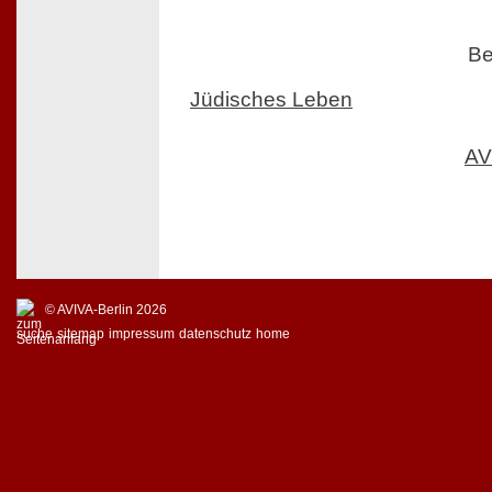
Be
Jüdisches Leben
AV
© AVIVA-Berlin 2026
suche
sitemap
impressum
datenschutz
home