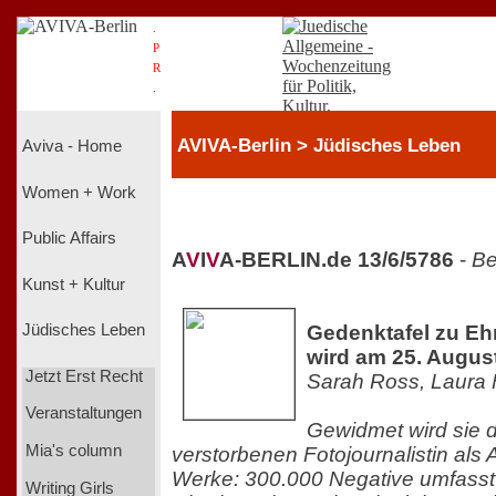
.
P
R
.
AVIVA-Berlin > Jüdisches Leben
Aviva - Home
Women + Work
Public Affairs
A
V
I
V
A-BERLIN.de 13/6/5786
-
Be
Kunst + Kultur
Gedenktafel zu Eh
Jüdisches Leben
wird am 25. Augus
Jetzt Erst Recht
Sarah Ross, Laura 
Veranstaltungen
Gewidmet wird sie 
Mia's column
verstorbenen Fotojournalistin als 
Werke: 300.000 Negative umfasst
Writing Girls