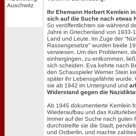
Ihr Ehemann Herbert Kemlein ins
sich auf die Suche nach etwas
So veröffentlichten sie während
Jahre in Griechenland von 1933-
Land und Leute. Im Zuge der "Nü
Rassengesetze" wurden beide 1
verwiesen. Um den Problemen, di
einhergingen, zu entkommen, lie
sich scheiden. Eva kehrte nach Be
den Schauspieler Werner Stein ke
später ihr Lebensgefährte wurde
sie ab 1942 im Untergrund und
ar
Widerstand gegen die Nazidiktat
Ab 1945 dokumentierte Kemlein fo
Wiederaufbau und das Kulturleben
Immer auf der Suche nach guten
durchstreifte sie die Stadt, pende
und Ostberlin, und machte zahlre