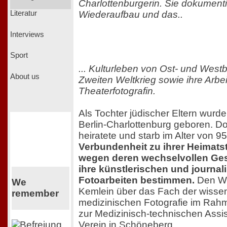
Charlottenburgerin. Sie dokument
Wiederaufbau und das..
Literatur
Interviews
Sport
... Kulturleben von Ost- und West
About us
Zweiten Weltkrieg sowie ihre Arbei
Theaterfotografin.
Als Tochter jüdischer Eltern wurd
Berlin-Charlottenburg geboren. Do
heiratete und starb im Alter von 9
Verbundenheit zu ihrer Heimatst
wegen deren wechselvollen Gesc
ihre künstlerischen und journal
Fotoarbeiten bestimmen.
Den We
We
Kemlein über das Fach der wissen
remember
medizinischen Fotografie im Rahm
zur Medizinisch-technischen Assis
Verein in Schöneberg.