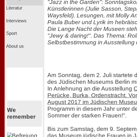
"Jazz in the Garden": Sonntagskon
Künstlerinnen (Julie Sasson, Step
Literatur
Waysfeld). Lesungen, mit Molly Ant
Interviews
Paula Buber und Lyrik im hebräis
Die Lange Nacht der Museen steh
Sport
"Jewy & daring!". Das Thema: Rol
Selbstbestimmung in Ausstellung 
About us
Am Sonntag, dem 2. Juli startete 
des Jüdischen Museums Berlin mi
In Anlehnung an die Ausstellung
C
Perücke, Burka, Ordenstracht. Vo
August 2017 im Jüdischen Museu
Programm in diesem Jahr unter de
We
Sommer der starken Frauen!".
remember
Bis zum Samstag, dem 9. Septemb
das Museum jüdische Frauen in 