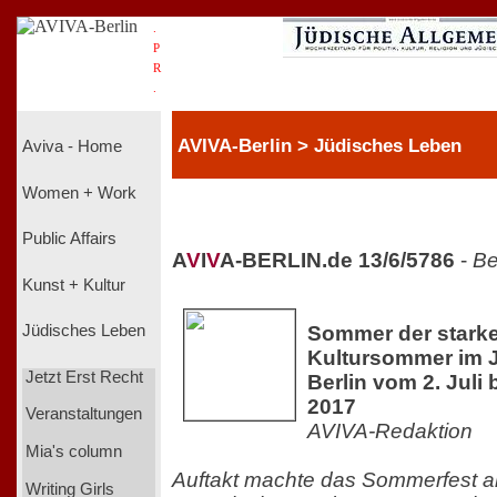
.
P
R
.
AVIVA-Berlin > Jüdisches Leben
Aviva - Home
Women + Work
Public Affairs
A
V
I
V
A-BERLIN.de 13/6/5786
-
Be
Kunst + Kultur
Sommer der starke
Jüdisches Leben
Kultursommer im
Jetzt Erst Recht
Berlin vom 2. Juli
2017
Veranstaltungen
AVIVA-Redaktion
Mia's column
Auftakt machte das Sommerfest am 
Writing Girls