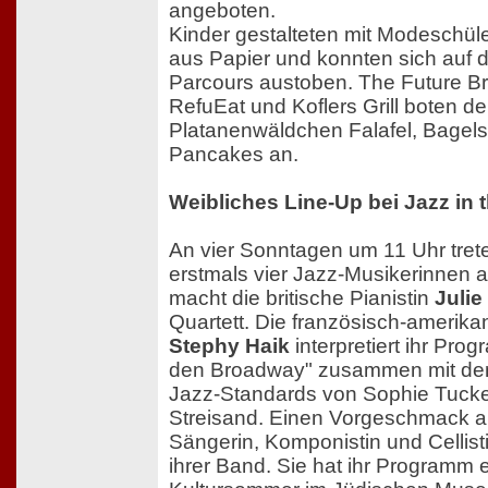
angeboten.
Kinder gestalteten mit Modeschü
aus Papier und konnten sich auf
Parcours austoben. The Future Bre
RefuEat und Koflers Grill boten 
Platanenwäldchen Falafel, Bagels,
Pancakes an.
Weibliches Line-Up bei Jazz in 
An vier Sonntagen um 11 Uhr tret
erstmals vier Jazz-Musikerinnen 
macht die britische Pianistin
Juli
Quartett. Die französisch-amerik
Stephy Haik
interpretiert ihr Pro
den Broadway" zusammen mit dem
Jazz-Standards von Sophie Tucke
Streisand. Einen Vorgeschmack auf
Sängerin, Komponistin und Cellist
ihrer Band. Sie hat ihr Programm e