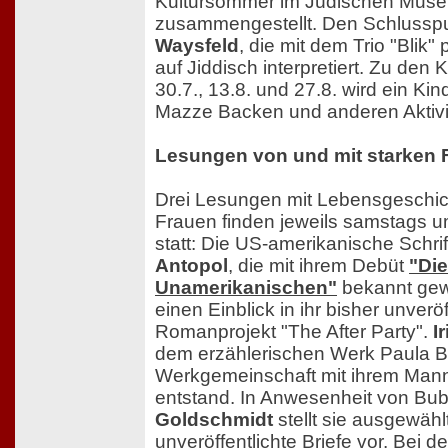
Kultursommer im Jüdischen Muse
zusammengestellt. Den Schlusspu
Waysfeld
, die mit dem Trio "Blik
auf Jiddisch interpretiert. Zu den
30.7., 13.8. und 27.8. wird ein K
Mazze Backen und anderen Aktivi
Lesungen von und mit starken 
Drei Lesungen mit Lebensgeschic
Frauen finden jeweils samstags u
statt: Die US-amerikanische Schrif
Antopol
, die mit ihrem Debüt
"Die
Unamerikanischen"
bekannt gew
einen Einblick in ihr bisher unveröf
Romanprojekt "The After Party".
I
dem erzählerischen Werk Paula B
Werkgemeinschaft mit ihrem Mann
entstand. In Anwesenheit von Bu
Goldschmidt
stellt sie ausgewähl
unveröffentlichte Briefe vor. Bei de