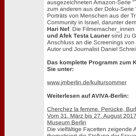
ausgezeichneten Amazon-Serie "
zum anderen aus der Doku-Serie 
Porträts von Menschen aus der T
Community in Israel, darunter d
Hari Nef
. Die Filmemacher_innen
und Afek Testa Launer
sind zu G
Anschluss an die Screenings von
Autor und Journalist Daniel Schrei
Das komplette Programm zum K
Sie unter:
www.jmberlin.de/kultursommer
Weiterlesen auf AVIVA-Berlin:
Cherchez la femme. Perücke, Burk
Vom 31. März bis 27. August 201
Museum Berlin
Die vielfältige Facetten zeigende 
thematisiert die Stellung der Fra