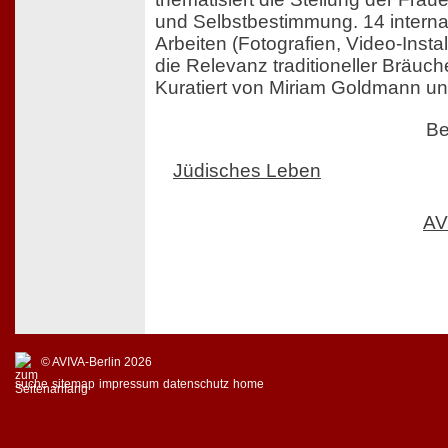
und Selbstbestimmung. 14 internat
Arbeiten (Fotografien, Video-Instal
die Relevanz traditioneller Bräuch
Kuratiert von Miriam Goldmann un
Be
Jüdisches Leben
AV
© AVIVA-Berlin 2026
suche
sitemap
impressum
datenschutz
home