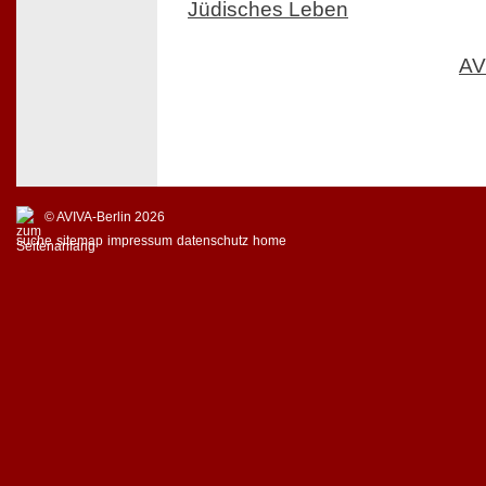
Jüdisches Leben
AV
© AVIVA-Berlin 2026
suche
sitemap
impressum
datenschutz
home