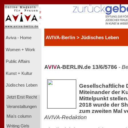
.
P
R
.
AVIVA-Berlin > Jüdisches Leben
Aviva - Home
Women + Work
Public Affairs
A
V
I
V
A-BERLIN.de 13/6/5786
-
Be
Kunst + Kultur
Gesellschaftliche 
Jüdisches Leben
Miteinander der Ku
Jetzt Erst Recht
Mittelpunkt stelle
2018 wurde der Sh
Veranstaltungen
zum zweiten Mal 
Mia's column
AVIVA-Redaktion
Writing Girls