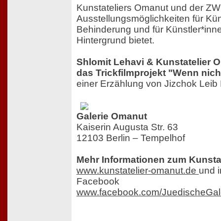
Kunstateliers Omanut und der ZW
Ausstellungsmöglichkeiten für Kün
Behinderung und für Künstler*inn
Hintergrund bietet.
Shlomit Lehavi & Kunstatelier 
das Trickfilmprojekt "Wenn nic
einer Erzählung von Jizchok Lei
Galerie Omanut
Kaiserin Augusta Str. 63
12103 Berlin – Tempelhof
Mehr Informationen zum Kunstat
www.kunstatelier-omanut.de
und i
Facebook
www.facebook.com/JuedischeGal