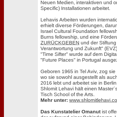
Neuen Medien, interaktiven und or
Specific) Installationen arbeitet.
Lehavis Arbeiten wurden internatio
erhielt diverse Förderungen, daru
Israel Cultural Foundation fellows
Burns fellowship, und eine Förde
ZURÜCKGEBEN
und der Stiftung
Verantwortung und Zukunft" (EVZ). 
"Time Sifter" wurde auf dem Digita
"Future Places" in Portugal ausge
Geboren 1965 in Tel Aviv, zog si
wo sie sowohl ausgestellt als auch 
2016 lebt und arbeitet sie in Berlin
Shlomit Lehavi hält einen Master
Tisch School of the Arts.
Mehr unter:
www.shlomitlehavi.c
Das Kunstatelier Omanut
ist off