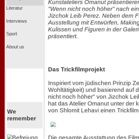
Kunstateliers Omanut präsentieren 
"Wenn nicht noch höher" nach ei
Literatur
Jizchok Leib Perez. Neben dem Fi
Interviews
Ausstellung mit Entwürfen, Makin
Kulissen und Figuren in der Gale
Sport
präsentiert.
About us
Das Trickfilmprojekt
Inspiriert vom jüdischen Prinzip Z
Wohltätigkeit) und basierend auf
nicht noch höher" von Jizchok Le
hat das Atelier Omanut unter der 
von Shlomit Lehavi einen Trickfilm 
We
remember
Die gesamte Ausstattung des Film