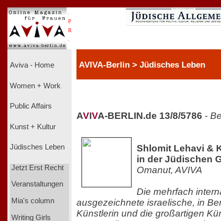
.
P
R
.
AVIVA-Berlin > Jüdisches Leben
Aviva - Home
Women + Work
Public Affairs
A
V
I
V
A-BERLIN.de 13/8/5786
-
Be
Kunst + Kultur
Shlomit Lehavi & 
Jüdisches Leben
in der Jüdischen 
Jetzt Erst Recht
Omanut, AVIVA
Veranstaltungen
Die mehrfach intern
Mia's column
ausgezeichnete israelische, in Be
Künstlerin und die großartigen Kü
Writing Girls