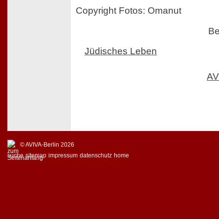
Copyright Fotos: Omanut
Be
Jüdisches Leben
AV
© AVIVA-Berlin 2026
suche
sitemap
impressum
datenschutz
home