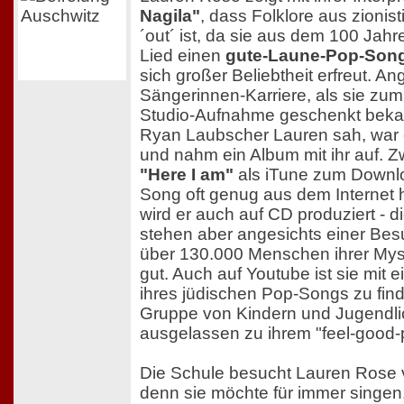
Nagila"
, dass Folklore aus zionist
´out´ ist, da sie aus dem 100 Jah
Lied einen
gute-Laune-Pop-Son
sich großer Beliebtheit erfreut. A
Sängerinnen-Karriere, als sie zum
Studio-Aufnahme geschenkt bekam
Ryan Laubscher Lauren sah, war er
und nahm ein Album mit ihr auf. Z
"Here I am"
als iTune zum Downlo
Song oft genug aus dem Internet 
wird er auch auf CD produziert - 
stehen aber angesichts einer Be
über 130.000 Menschen ihrer My
gut. Auch auf Youtube ist sie mit e
ihres jüdischen Pop-Songs zu fin
Gruppe von Kindern und Jugendli
ausgelassen zu ihrem "feel-good-p
Die Schule besucht Lauren Rose v
denn sie möchte für immer singen.