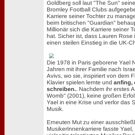
Goldberg soll laut "The Sun" seine
Bromley Football Clubs aufgegeb
Karriere seiner Tochter zu mana
beim britischen "Guardian" behau
Millionär sich die Karriere seiner 
hat. Sicher ist, dass Lauren Ros
einen steilen Einstieg in die UK-C
Die 1978 in Paris geborene Yael N
Jahren mit ihrer Familie nach Israe
Avivs, wo sie, inspiriert von dem 
Klavier spielen lernte und
anfing,
schreiben.
. Nachdem ihr erstes A
Womb" (2001), keine großen Erfolg
Yael in eine Krise und verlor das S
Musik.
Erneuten Mut zu einer ausschließ
MusikerInnenkarriere fasste Yael,