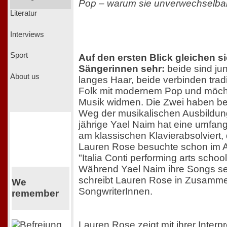
Pop – warum sie unverwechselbar s
Literatur
Interviews
Sport
Auf den ersten Blick gleichen si
Sängerinnen sehr:
beide sind ju
About us
langes Haar, beide verbinden tradi
Folk mit modernem Pop und möcht
Musik widmen. Die Zwei haben ber
Weg der musikalischen Ausbildung 
jährige Yael Naim hat eine umfan
am klassischen Klavierabsolviert, 
Lauren Rose besuchte schon im Al
"Italia Conti performing arts schoo
Während Yael Naim ihre Songs se
schreibt Lauren Rose in Zusamme
We
SongwriterInnen.
remember
Lauren Rose zeigt mit ihrer Interp