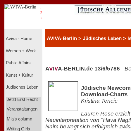
.
P
R
.
AVIVA-Berlin > Jüdisches Leben > Is
Aviva - Home
Women + Work
Public Affairs
A
V
I
V
A-BERLIN.de 13/6/5786
-
Be
Kunst + Kultur
Jüdische Newcome
Jüdisches Leben
Download-Charts
Jetzt Erst Recht
Kristina Tencic
Veranstaltungen
Lauren Rose erzielt 
Mia's column
Neuinterpretation von "Hava Nagi
Naim bewegt sich erfolgreich zwi
Writing Girls