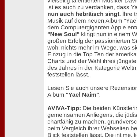
vielseitig talentierten Musiker Dav
ist es auch zu verdanken, dass Y
nun auch hebräisch singt.
Ihre t
Musik auf dem neuen Album "Yae
dem Computergiganten Apple entd
"New Soul"
klingt nun in einem 
großen Erfolg der passionierten S
wohl nichts mehr im Wege, was si
Einzug in die Top Ten der amerika
Charts und der Wahl ihres jüngs
des Jahres in der Kategorie Weltm
feststellen lässt.
Lesen Sie auch unsere Rezensio
Album
"Yael Naim"
.
AVIVA-Tipp:
Die beiden Künstlerin
gemeinsamen Anliegens, die jüdis
chartfähig zu machen, grundversc
beim Vergleich ihrer Webseiten be
Blick feststellen lässt. Die intime, 