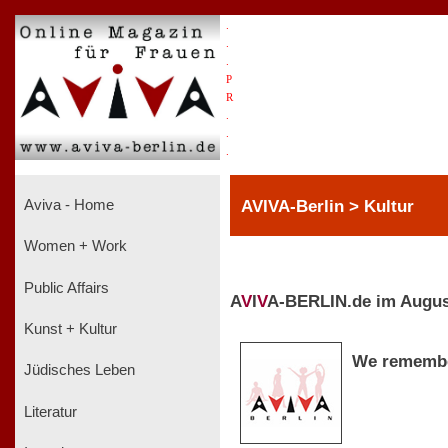
.
.
.
P
R
.
.
.
AVIVA-Berlin > Kultur
Aviva - Home
Women + Work
Public Affairs
A
V
I
V
A-BERLIN.de im Augus
Kunst + Kultur
We rememb
Jüdisches Leben
Literatur