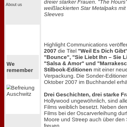
dreier starker Frauen. "The Hours" 
About us
weißlackierten Star Metalpaks mit
Sleeves
Highlight Communications veröffen
2007
die Titel
"Weil Es Dich Gibt
"Bounce", "Sie Liebt Ihn – Sie Li
"Salsa & Amor" und "Marrakes
We
Stilbook-Editionen
mit einer neu
remember
Verpackung. Die Sonder-Editione
Oktober 2007 im Buchhandel erhält
Drei Geschichten, drei starke F
Hollywood ungewöhnlich, sind all
Films weiblich besetzt. Neben de
Films bei der Oscarverleihung dur
Moore und Streep auch über den 
freuen.