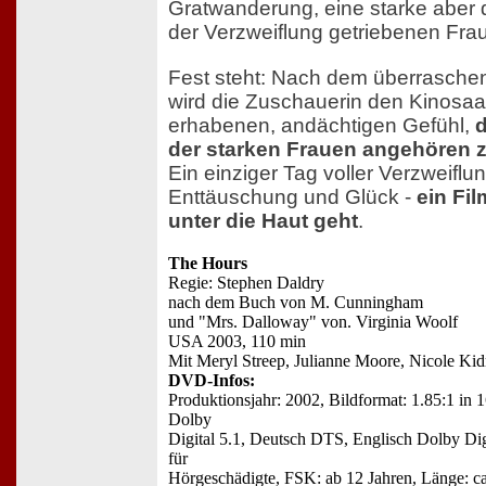
Gratwanderung, eine starke aber
der Verzweiflung getriebenen Frau
Fest steht: Nach dem überrasche
wird die Zuschauerin den Kinosaa
erhabenen, andächtigen Gefühl,
der starken Frauen angehören z
Ein einziger Tag voller Verzweiflu
Enttäuschung und Glück -
ein Fil
unter die Haut geht
.
The Hours
Regie: Stephen Daldry
nach dem Buch von M. Cunningham
und "Mrs. Dalloway" von. Virginia Woolf
USA 2003, 110 min
Mit Meryl Streep, Julianne Moore, Nicole Kid
DVD-Infos:
Produktionsjahr: 2002, Bildformat: 1.85:1 in 
Dolby
Digital 5.1, Deutsch DTS, Englisch Dolby Digi
für
Hörgeschädigte, FSK: ab 12 Jahren, Länge: 