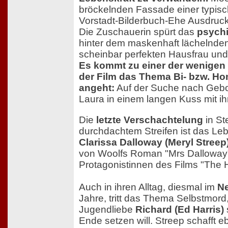
bröckelnden Fassade einer typis
Vorstadt-Bilderbuch-Ehe Ausdruck
Die Zuschauerin spürt das
psych
hinter dem maskenhaft lächelnden
scheinbar perfekten Hausfrau und 
Es kommt zu einer der wenigen
der Film das Thema Bi- bzw. Ho
angeht:
Auf der Suche nach Geborg
Laura in einem langen Kuss mit ih
Die
letzte Verschachtelung
in St
durchdachtem Streifen ist das Le
Clarissa Dalloway (Meryl Streep
von Woolfs Roman "Mrs Dalloway"
Protagonistinnen des Films "The H
Auch in ihren Alltag, diesmal im
Ne
Jahre, tritt das Thema Selbstmord,
Jugendliebe
Richard (Ed Harris)
Ende setzen will. Streep schafft eb