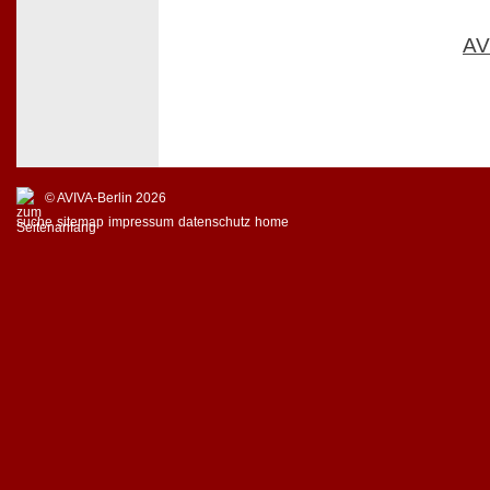
AV
© AVIVA-Berlin 2026
suche
sitemap
impressum
datenschutz
home