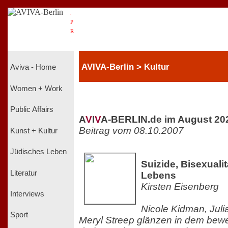
.
P
R
.
AVIVA-Berlin > Kultur
Aviva - Home
Women + Work
Public Affairs
A
V
I
V
A-BERLIN.de im August 20
Beitrag vom 08.10.2007
Kunst + Kultur
Jüdisches Leben
Suizide, Bisexuali
Literatur
Lebens
Kirsten Eisenberg
Interviews
Nicole Kidman, Jul
Sport
Meryl Streep glänzen in dem bewe