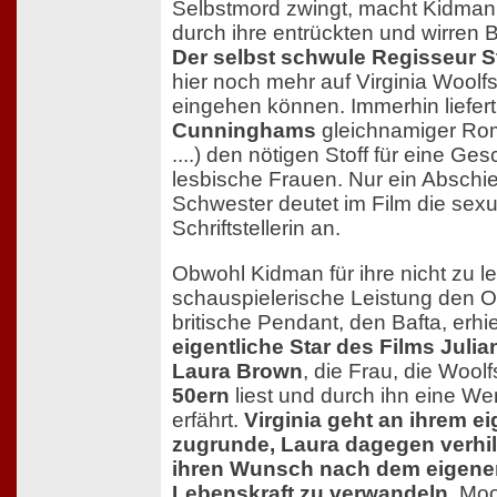
Selbstmord zwingt, macht Kidman 
durch ihre entrückten und wirren Bl
Der selbst schwule Regisseur 
hier noch mehr auf Virginia Woolf
eingehen können. Immerhin liefer
Cunninghams
gleichnamiger Roma
....) den nötigen Stoff für eine Ge
lesbische Frauen. Nur ein Abschi
Schwester deutet im Film die sexu
Schriftstellerin an.
Obwohl Kidman für ihre nicht zu 
schauspielerische Leistung den 
britische Pendant, den Bafta, erhie
eigentliche Star des Films Juli
Laura Brown
, die Frau, die Woo
50ern
liest und durch ihn eine W
erfährt.
Virginia geht an ihrem e
zugrunde, Laura dagegen verhil
ihren Wunsch nach dem eigene
Lebenskraft zu verwandeln.
Moor