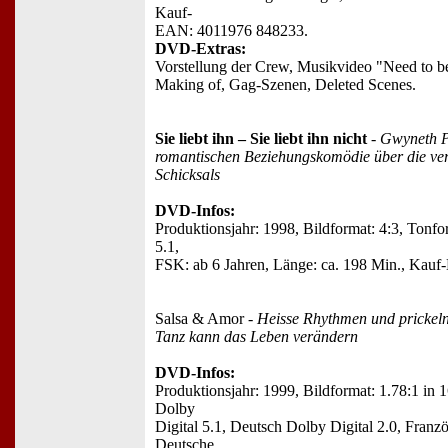
Kauf-
EAN: 4011976 848233.
DVD-Extras:
Vorstellung der Crew, Musikvideo "Need to be
Making of, Gag-Szenen, Deleted Scenes.
Sie liebt ihn – Sie liebt ihn nicht
-
Gwyneth Pa
romantischen Beziehungskomödie über die ve
Schicksals
DVD-Infos:
Produktionsjahr: 1998, Bildformat: 4:3, Tonf
5.1,
FSK: ab 6 Jahren, Länge: ca. 198 Min., Kau
Salsa & Amor -
Heisse Rhythmen und prickeln
Tanz kann das Leben verändern
DVD-Infos:
Produktionsjahr: 1999, Bildformat: 1.78:1 in 
Dolby
Digital 5.1, Deutsch Dolby Digital 2.0, Franzö
Deutsche