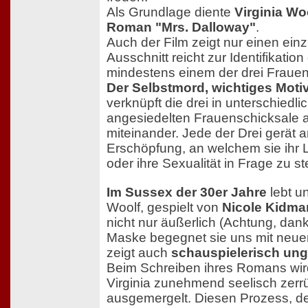
Als Grundlage diente
Virginia Wo
Roman "Mrs. Dalloway"
.
Auch der Film zeigt nur einen ein
Ausschnitt reicht zur Identifikatio
mindestens einem der drei Frauen
Der Selbstmord, wichtiges Moti
verknüpft die drei in unterschied
angesiedelten Frauenschicksale a
miteinander. Jede der Drei gerät 
Erschöpfung, an welchem sie ihr 
oder ihre Sexualität in Frage zu st
Im Sussex der 30er Jahre
lebt un
Woolf, gespielt von
Nicole Kidma
nicht nur äußerlich (Achtung, dan
Maske begegnet sie uns mit neue
zeigt auch
schauspielerisch ung
Beim Schreiben ihres Romans wir
Virginia zunehmend seelisch zerrü
ausgemergelt. Diesen Prozess, de