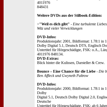
4011976
848431
Weitere DVDs aus der Stilbook-Edition:
>
"Weil es dich gibt"
-
Eine turbulente Liebe
Witz und vieler Verwicklungen
DVD-Infos:
Produktionsjahr: 2001, Bildformat: 1.78:1 in 
Dolby Digital 5.1, Deutsch DTS, Englisch Dol
Untertitel für Hörgeschädigte, FSK: o.A., Lä
4011976 848134.
DVD-Extras:
Blick hinter die Kulissen, Darsteller & Crew.
Bounce – Eine Chance für die Liebe
-
Die 
Ben Affleck und Gwyneth Paltrow
DVD-Infos:
Produktionsjahr: 2000, Bildformat: 1.78:1 in 
Dolby
Digital 5.1, Deutsch Dolby Digital 2.0, Englis
Deutsche
Untertitel für Hörgeschädigte, FSK: ab 6 Jahr