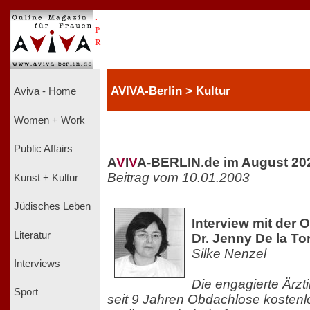
.
P
R
.
AVIVA-Berlin > Kultur
Aviva - Home
Women + Work
Public Affairs
A
V
I
V
A-BERLIN.de im August 20
Beitrag vom 10.01.2003
Kunst + Kultur
Jüdisches Leben
Interview mit der 
Literatur
Dr. Jenny De la To
Silke Nenzel
Interviews
Die engagierte Ärzt
Sport
seit 9 Jahren Obdachlose kostenlo