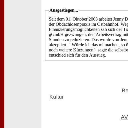
Ausgestiegen...
Seit dem 01. Oktober 2003 arbeitet Jenny De
der Obdachlosenpraxis im Ostbahnhof. Weg
Finanzierungsmöglichkeiten sah sich der T
gGmbH gezwungen, den Arbeitsvertrag mit 
Stunden zu reduzieren. Das wurde von Jenn
akzeptiert. " Würde ich das mitmachen, so ö
noch weitere Kürzungen", sagte die selbstb
entschied sich für den Ausstieg.
Be
Kultur
AV