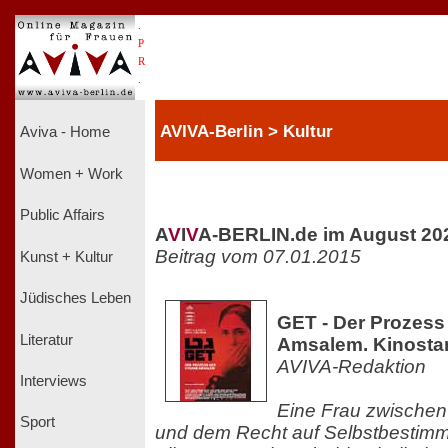
.
P
R
.
AVIVA-Berlin > Kultur
Aviva - Home
Women + Work
Public Affairs
A
V
I
V
A-BERLIN.de im August 20
Beitrag vom 07.01.2015
Kunst + Kultur
Jüdisches Leben
GET - Der Prozess
Literatur
Amsalem. Kinostar
AVIVA-Redaktion
Interviews
Eine Frau zwischen 
Sport
und dem Recht auf Selbstbestimmu