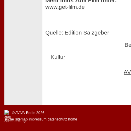
Mehr Infos zum Film unter:
www.get-film.de
Quelle: Edition Salzgeber
Be
Kultur
AV
© AVIVA-Berlin 2026
suche
sitemap
impressum
datenschutz
home