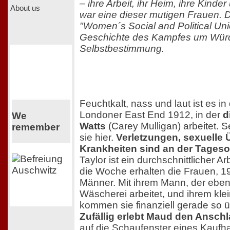
– ihre Arbeit, ihr Heim, ihre Kind
About us
war eine dieser mutigen Frauen. D
"Women´s Social and Political Uni
Geschichte des Kampfes um Wür
Selbstbestimmung.
Feuchtkalt, nass und laut ist es i
Londoner East End 1912, in der
d
We
Watts
(Carey Mulligan) arbeitet. S
remember
sie hier.
Verletzungen, sexuelle 
Krankheiten sind an der Tages
Taylor ist ein durchschnittlicher Ar
die Woche erhalten die Frauen, 19 
Männer. Mit ihrem Mann, der ebenf
Wäscherei arbeitet, und ihrem kl
kommen sie finanziell gerade so 
Zufällig erlebt Maud den Anschl
auf die Schaufenster eines Kaufh