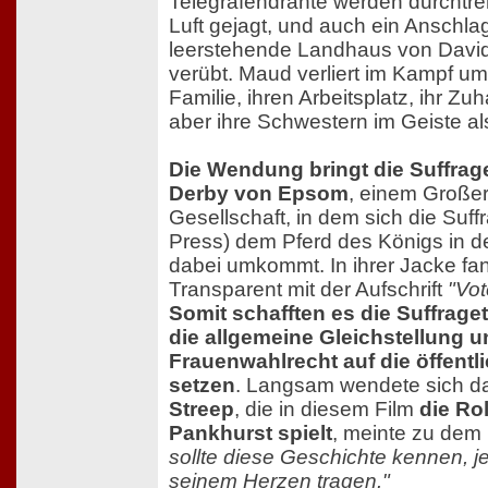
Telegrafendrähte werden durchtren
Luft gejagt, und auch ein Anschla
leerstehende Landhaus von Davi
verübt. Maud verliert im Kampf um
Familie, ihren Arbeitsplatz, ihr Zu
aber ihre Schwestern im Geiste al
Die Wendung bringt die Suffrag
Derby von Epsom
, einem Großer
Gesellschaft, in dem sich die Suffr
Press) dem Pferd des Königs in d
dabei umkommt. In ihrer Jacke f
Transparent mit der Aufschrift
"Vo
Somit schafften es die Suffrage
die allgemeine Gleichstellung 
Frauenwahlrecht auf die öffent
setzen
. Langsam wendete sich da
Streep
, die in diesem Film
die Ro
Pankhurst spielt
, meinte zu dem
sollte diese Geschichte kennen, je
seinem Herzen tragen."