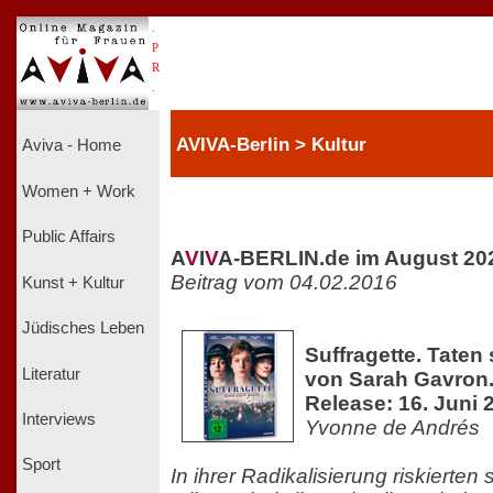
.
P
R
.
AVIVA-Berlin > Kultur
Aviva - Home
Women + Work
Public Affairs
A
V
I
V
A-BERLIN.de im August 20
Beitrag vom 04.02.2016
Kunst + Kultur
Jüdisches Leben
Suffragette. Taten 
Literatur
von Sarah Gavron.
Release: 16. Juni 
Interviews
Yvonne de Andrés
Sport
In ihrer Radikalisierung riskierten s