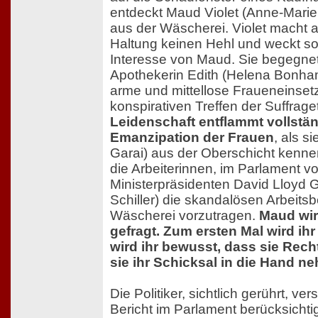
entdeckt Maud Violet (Anne-Marie 
aus der Wäscherei. Violet macht au
Haltung keinen Hehl und weckt so
Interesse von Maud. Sie begegnet
Apothekerin Edith (Helena Bonham 
arme und mittellose Fraueneinsetz
konspirativen Treffen der Suffrage
Leidenschaft entflammt vollstän
Emanzipation der Frauen
, als s
Garai) aus der Oberschicht kennen
die Arbeiterinnen, im Parlament v
Ministerpräsidenten David Lloyd 
Schiller) die skandalösen Arbeits
Wäscherei vorzutragen.
Maud wir
gefragt. Zum ersten Mal wird ihr
wird ihr bewusst, dass sie Rechte
sie ihr Schicksal in die Hand n
Die Politiker, sichtlich gerührt, ver
Bericht im Parlament berücksichti