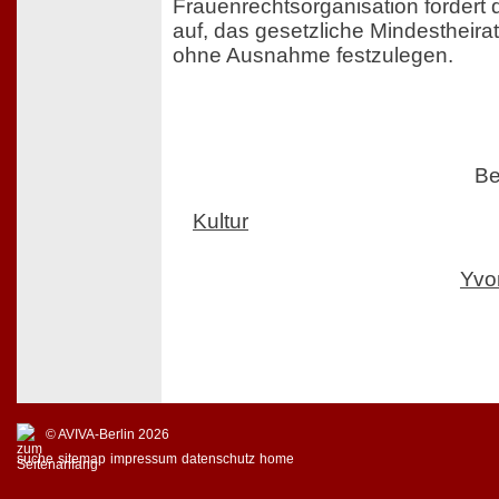
Frauenrechtsorganisation fordert
auf, das gesetzliche Mindestheirat
ohne Ausnahme festzulegen.
Be
Kultur
Yvo
© AVIVA-Berlin 2026
suche
sitemap
impressum
datenschutz
home