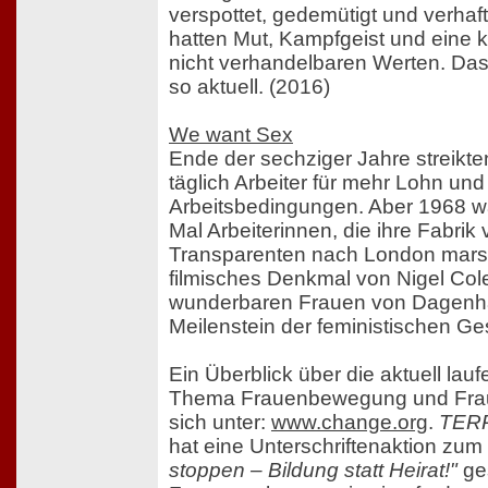
verspottet, gedemütigt und verhaf
hatten Mut, Kampfgeist und eine k
nicht verhandelbaren Werten. Das
so aktuell. (2016)
We want Sex
Ende der sechziger Jahre streikt
täglich Arbeiter für mehr Lohn un
Arbeitsbedingungen. Aber 1968 w
Mal Arbeiterinnen, die ihre Fabrik 
Transparenten nach London marsc
filmisches Denkmal von Nigel Col
wunderbaren Frauen von Dagen
Meilenstein der feministischen Ge
Ein Überblick über die aktuell la
Thema Frauenbewegung und Frau
sich unter:
www.change.org
.
TER
hat eine Unterschriftenaktion z
stoppen – Bildung statt Heirat!"
ges