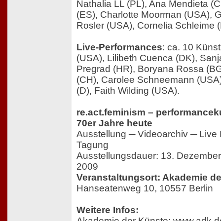
Nathalia LL (PL), Ana Mendieta (C
(ES), Charlotte Moorman (USA), G
Rosler (USA), Cornelia Schleime (D
Live-Performances
: ca. 10 Künst
(USA), Lilibeth Cuenca (DK), Sanj
Pregrad (HR), Boryana Rossa (B
(CH), Carolee Schneemann (USA),
(D), Faith Wilding (USA).
re.act.feminism – performancek
70er Jahre heute
Ausstellung ─ Videoarchiv ─ Live
Tagung
Ausstellungsdauer: 13. Dezember
2009
Veranstaltungsort: Akademie de
Hanseatenweg 10, 10557 Berlin
Weitere Infos:
Akademie der Künste:
www.adk.d