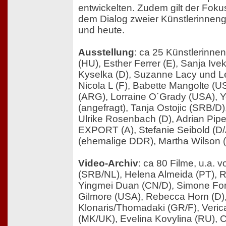
entwickelten. Zudem gilt der Fok
dem Dialog zweier Künstlerinnen
und heute.
Ausstellung
: ca 25 Künstlerinnen
(HU), Esther Ferrer (E), Sanja Ive
Kyselka (D), Suzanne Lacy und Le
Nicola L (F), Babette Mangolte (U
(ARG), Lorraine O´Grady (USA),
(angefragt), Tanja Ostojic (SRB/D
Ulrike Rosenbach (D), Adrian Pip
EXPORT (A), Stefanie Seibold (D/
(ehemalige DDR), Martha Wilson 
Video-Archiv
: ca 80 Filme, u.a.
(SRB/NL), Helena Almeida (PT), R
Yingmei Duan (CN/D), Simone Fort
Gilmore (USA), Rebecca Horn (D)
Klonaris/Thomadaki (GR/F), Veri
(MK/UK), Evelina Kovylina (RU), C