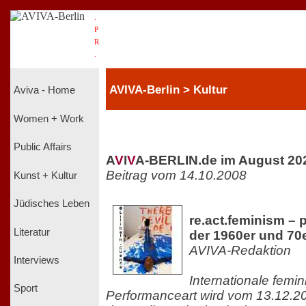
.
P
R
.
AVIVA-Berlin > Kultur
Aviva - Home
Women + Work
Public Affairs
A
V
I
V
A-BERLIN.de im August 20
Beitrag vom 14.10.2008
Kunst + Kultur
Jüdisches Leben
re.act.feminism –
Literatur
der 1960er und 70e
AVIVA-Redaktion
Interviews
Internationale femin
Sport
Performanceart wird vom 13.12.20